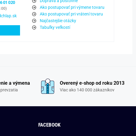
Doprava a poštovné
6 01 020
Ako postupovať pri výmene tovaru
6:00)
Ako postupovať pri vrátení tovaru
chlap.sk
Najčastejšie otázky
Tabuľky veľkostí
enie a výmena
Overený e-shop od roku 2013
 prevzatia
Viac ako 140 000 zákazníkov
FACEBOOK