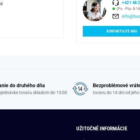
+421 48 2
ní
(Po - Pia: 8-1
info@bud
KONTAKTUJTE NÁS
nie do druhého dňa
Bezproblémové vrát
objednávke tovaru skladom do 15:00
tovaru do 14 dní od jeho
UŽITOČNÉ INFORMÁCIE