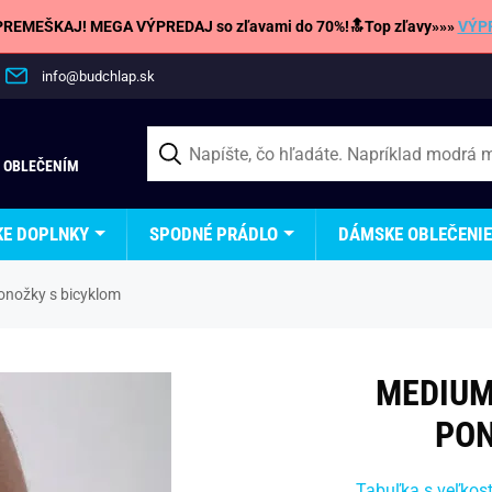
REMEŠKAJ! MEGA VÝPREDAJ so zľavami do 70%!🔝Top zľavy»»»
VÝP
info@budchlap.sk
 OBLEČENÍM
KE DOPLNKY
SPODNÉ PRÁDLO
DÁMSKE OBLEČENIE
nožky s bicyklom
MEDIUM
PON
Tabuľka s veľkos