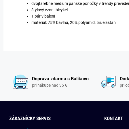
dvojfarebné medium pánske ponožky v trendy prevede
štýlový vzor - bicykel
1 pár v balení
materiál: 75% bavlna, 20% polyamid, 5% elastan
Doprava zdarma s Balíkovo
Doda
pri nákupe nad 35 €
pri 
ZÁKAZNÍCKY SERVIS
KONTAKT