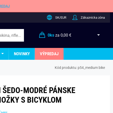
REDAJ
SK/EUR
Zákaznícka zóna
0
ks
za
0,00 €
NOVINKY
VÝPREDAJ
Kód produktu:
p54_medium bike
 ŠEDO-MODRÉ PÁNSKE
OŽKY S BICYKLOM
ťami