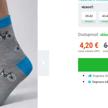
VEĽKOSŤ:
39-42
43-
skladom
sklad
Dostupnosť
:
skla
4,20 €
6
cena vrátane DPH
cena
Doprava: Ku
Doprava zd