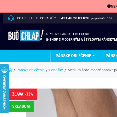
🤩NEP
+421 48 26 01 020
POTREBUJETE PORADIŤ?
po-pia 8:00-16:00
ŠTÝLOVÉ PÁNSKE OBLEČENIE
E-SHOP S MODERNÝM A ŠTÝLOVÝM PÁNSKYM
PÁNSKE OBLEČENIE
PÁNS
Pánske oblečenie
Ponožky
Medium šedo-modré pánske po
ZĽAVA -33%
SKLADOM