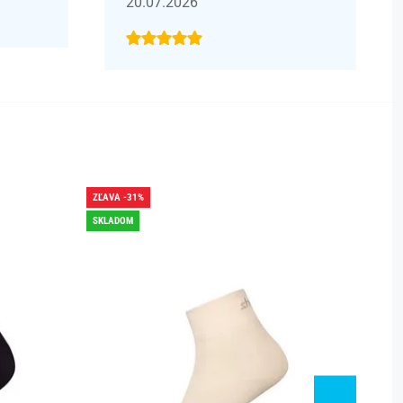
20.07.2026
ZĽAVA -31%
ZĽAVA -
SKLADOM
SKLADO