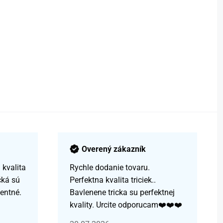
Overený zákazník
kvalita
Rychle dodanie tovaru.
čká sú
Perfektna kvalita triciek..
centné.
Bavlenene tricka su perfektnej
kvality. Urcite odporucam❤️❤️❤️