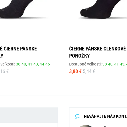
É ČIERNE PÁNSKE
ČIERNE PÁNSKE ČLENKOVÉ
KY
PONOŽKY
veľkosti:
38-40,
41-43,
44-46
Dostupné veľkosti:
38-40,
41-43,
,16 €
3,80 €
5,44 €
NEVÁHAJTE NÁS KONT