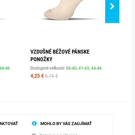
VZDUŠNÉ BÉŽOVÉ PÁNSKE
ČIER
PONOŽKY
Dostup
4,25 
44-46
Dostupné veľkosti:
38-40,
41-43,
44-46
4,25 €
6,16 €
AKTOVAŤ
MOHLO BY VÁS ZAUJÍMAŤ