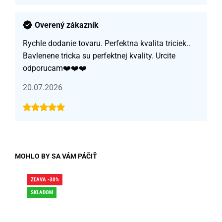
Overený zákazník
Rychle dodanie tovaru. Perfektna kvalita triciek..
Bavlenene tricka su perfektnej kvality. Urcite
odporucam❤️❤️❤️
20.07.2026
MOHLO BY SA VÁM PÁČIŤ
ZĽAVA -30%
ZĽA
SKLADOM
SK