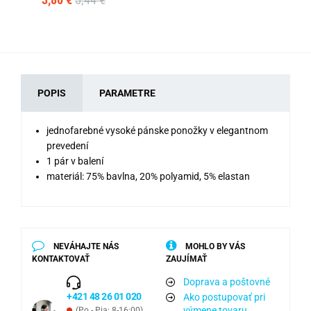
POPIS
PARAMETRE
jednofarebné vysoké pánske ponožky v elegantnom
prevedení
1 pár v balení
materiál: 75% bavlna, 20% polyamid, 5% elastan
NEVÁHAJTE NÁS
MOHLO BY VÁS
KONTAKTOVAŤ
ZAUJÍMAŤ
Doprava a poštovné
+421 48 26 01 020
Ako postupovať pri
výmene tovaru
(Po - Pia: 8-16:00)