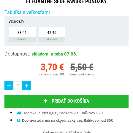
ELEGANTNÉ ŠEDÉ PÁNSKE PONOŽKY
Tabuľka s veľkosťami
VEĽKOSŤ:
38-41
42-46
skladom
skladom
Dostupnosť
:
skladom, u teba 07.08.
3,70 €
5,50 €
cena vrátane DPH
cena pred zľavou
PRIDAŤ DO KOŠÍKA
Doprava: Kuriér 3,5 €, Packeta 2 €, Balíkovo 1,7 €
Doprava zdarma na objednávky cez Balíkovo nad 35€
Kód produktu:
p19 klasik šedé