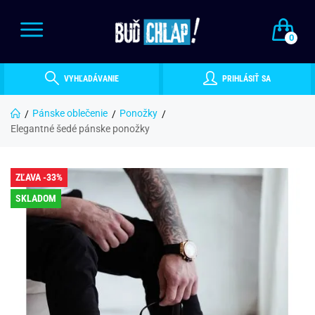
0
VYHĽADÁVANIE
PRIHLÁSIŤ SA
Pánske oblečenie
Ponožky
Elegantné šedé pánske ponožky
ZĽAVA -33%
SKLADOM