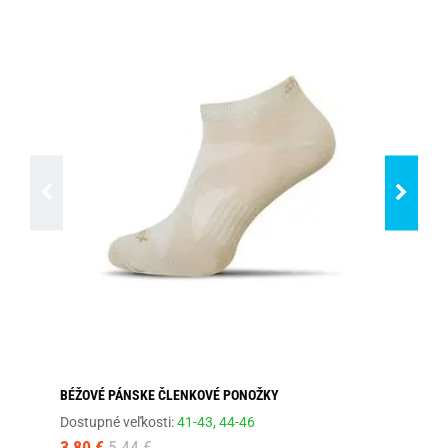
BÉŽOVÉ PÁNSKE ČLENKOVÉ PONOŽKY
VZ
Dostupné veľkosti:
41-43,
44-46
Dos
3,80 €
5,44 €
4,