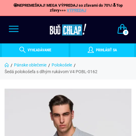
🤩NEPREMEŠKAJ! MEGA VÝPREDAJ so zľavami do 70%!🔝Top
zľavy»»»
VÝPREDAJ
0
VYHĽADÁVANIE
PRIHLÁSIŤ SA
Pánske oblečenie
Polokošele
Šedá polokošeľa s dlhým rukávom V4 POBL-0162