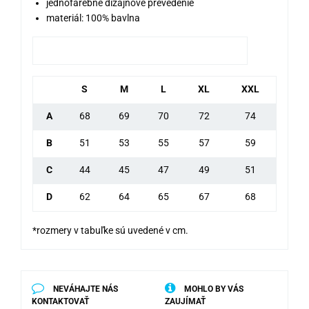
jednofarebné dizajnové prevedenie
materiál: 100% bavlna
S
M
L
XL
XXL
A
68
69
70
72
74
B
51
53
55
57
59
C
44
45
47
49
51
D
62
64
65
67
68
*rozmery v tabuľke sú uvedené v cm.
NEVÁHAJTE NÁS
MOHLO BY VÁS
KONTAKTOVAŤ
ZAUJÍMAŤ