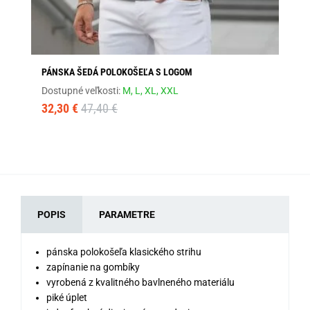
PÁNSKA ŠEDÁ POLOKOŠEĽA S LOGOM
TR
Dostupné veľkosti:
M,
L,
XL,
XXL
Dos
32,30 €
47,40 €
23
POPIS
PARAMETRE
pánska polokošeľa klasického strihu
zapínanie na gombíky
vyrobená z kvalitného bavlneného materiálu
piké úplet