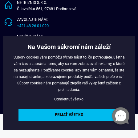
NETBIZNIS S.R.O.
Štiavnička 561, 97681 Podbrezová
ZAVOLAJTE NÁM:
+421 48 26 01 020
NAPÍŠTE NÁM:
info@budchlap.sk
Na Vašom súkromí nám záleží
UŽITOČNÉ INFORMÁCIE
Súbory cookies vám pomôžu rýchlo nájsť to, čo potrebujete, ušetria
vám čas a zabránia tomu, aby sa vám zobrazovali reklamy, o ktoré
O NÁS
sa nezaujímate. Používame
cookies
, aby sme vám oznámili, že ste
VERNOSTNÝ PROGRAM
na našej stránke, a zobrazujeme produkty podľa vašich preferencií.
BLOG
Súbory cookies nám pomáhajú zlepšiť váš vylepšený zážitok z
FACEBOOK
prehliadania.
Odmietnuť všetko
PRIJAŤ VŠETKO
Copyright © 2025 - Budchlap.sk Všetky práva vyhradené. webdesign ©
litvanyi.sk