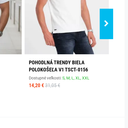
POHODLNÁ TRENDY BIELA
BAVL
POLOKOŠEĽA V1 TSCT-0156
POLO
V11 
Dostupné veľkosti:
S,
M,
L,
XL,
XXL
14,20 €
31,05 €
Dostup
14,10