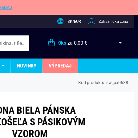
REDAJ
SK/EUR
Zákaznícka zóna
0
ks
za
0,00 €
NOVINKY
VÝPREDAJ
Kód produktu:
sw_px0638
NA BIELA PÁNSKA
OŠEĽA S PÁSIKOVÝM
VZOROM