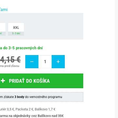
ťami
XXL
ní
3 - 5 dní
ba do 3-5 pracovných dní
4,15 €
na pred zľavou
PRIDAŤ DO KOŠÍKA
m získate
3 body
do vernostného programu
riér 3,5 €, Packeta 2 €, Balíkovo 1,7 €
arma na objednávky cez Balíkovo nad 35€