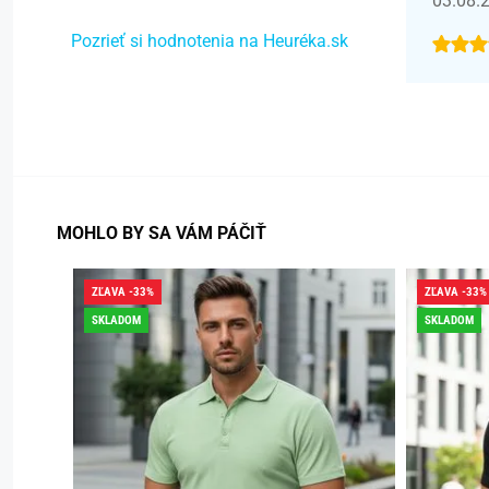
03.08.
Pozrieť si hodnotenia na Heuréka.sk
MOHLO BY SA VÁM PÁČIŤ
ZĽAVA -33%
ZĽAVA -33%
SKLADOM
SKLADOM