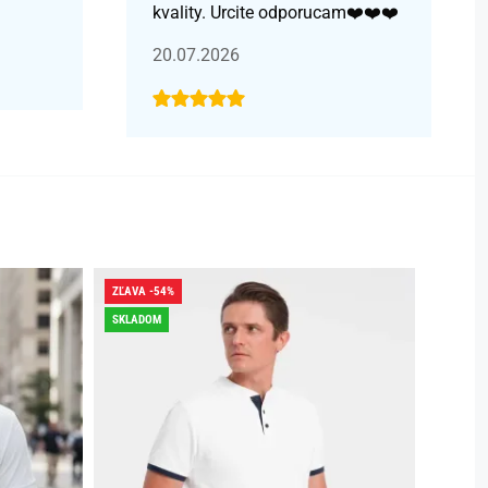
kvality. Urcite odporucam❤️❤️❤️
20.07.2026
ZĽAVA -54%
ZĽAVA -
SKLADOM
SKLADO