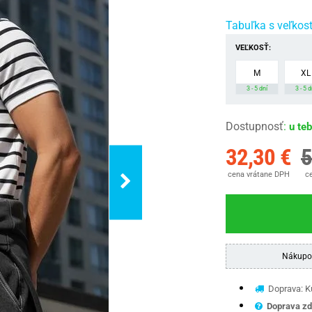
Tabuľka s veľkos
VEĽKOSŤ:
M
XL
3 - 5 dní
3 - 5 d
Dostupnosť
:
u te
32,30 €
5
cena vrátane DPH
ce
Nákupo
Doprava: Ku
Doprava zd