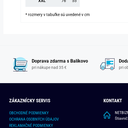
XXL
76
55
* rozmery v tabuľke sú uvedené v cm
Doprava zdarma s Balíkovo
Doda
pri nákupe nad 35 €
pri 
ZÁKAZNÍCKY SERVIS
KONTAKT
NETBIZN
OBCHODNÉ PODMIENKY
Štiavni
OCHRANA OSOBNÝCH ÚDAJOV
REKLAMAČNÉ PODMIENKY