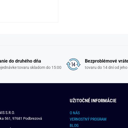
nie do druhého dňa
Bezproblémové vrát
objednávke tovaru skladom do 15:00
tovaru do 14 dní od jeho
UŽITOČNÉ INFORMÁCIE
IS S.R.O.
O NÁS
čka 561, 97681 Podbrezová
VERNOSTNÝ PROGRAM
BLOG