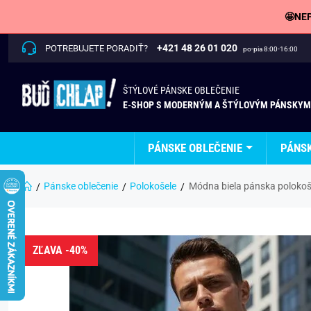
🤩NEP
+421 48 26 01 020
POTREBUJETE PORADIŤ?
po-pia 8:00-16:00
ŠTÝLOVÉ PÁNSKE OBLEČENIE
E-SHOP S MODERNÝM A ŠTÝLOVÝM PÁNSKYM
PÁNSKE OBLEČENIE
PÁNS
Pánske oblečenie
Polokošele
Módna biela pánska poloko
ZĽAVA -40%