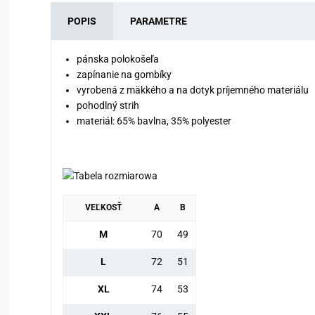
POPIS
PARAMETRE
pánska polokošeľa
zapínanie na gombíky
vyrobená z mäkkého a na dotyk príjemného materiálu
pohodlný strih
materiál: 65% bavlna, 35% polyester
VEĽKOSŤ
A
B
M
70
49
L
72
51
XL
74
53