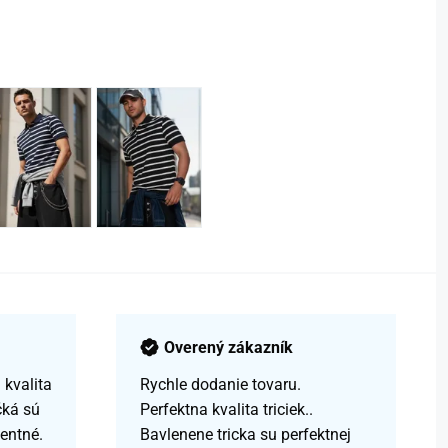
Overený zákazník
kvalita
Rychle dodanie tovaru.
čká sú
Perfektna kvalita triciek..
centné.
Bavlenene tricka su perfektnej