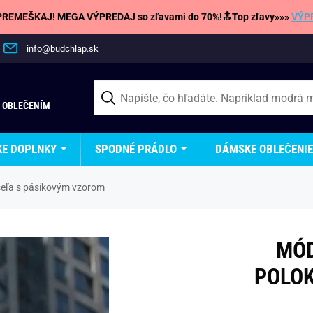
REMEŠKAJ! MEGA VÝPREDAJ so zľavami do 70%!🔝Top zľavy»»»
VÝP
info@budchlap.sk
 OBLEČENÍM
KE DOPLNKY
SPODNÉ PRÁDLO
DÁMSKE OBLEČENIE
šeľa s pásikovým vzorom
MÓD
POLOK