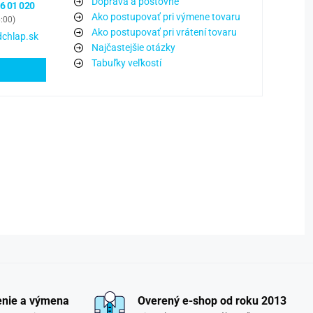
Doprava a poštovné
6 01 020
Ako postupovať pri výmene tovaru
6:00)
Ako postupovať pri vrátení tovaru
chlap.sk
Najčastejšie otázky
Tabuľky veľkostí
enie a výmena
Overený e-shop od roku 2013