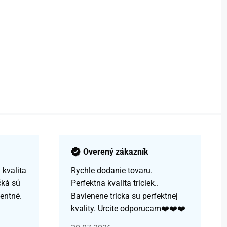
Overený zákazník
kvalita
Rychle dodanie tovaru.
čká sú
Perfektna kvalita triciek..
centné.
Bavlenene tricka su perfektnej
kvality. Urcite odporucam❤️❤️❤️