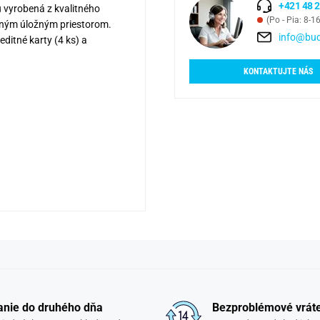
+421 48 2
 vyrobená z kvalitného
(Po - Pia: 8-1
čným úložným priestorom.
info@bud
ditné karty (4 ks) a
KONTAKTUJTE NÁS
nie do druhého dňa
Bezproblémové vrát