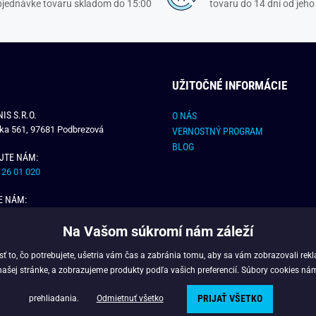
objednávke tovaru skladom do 15:00
tovaru do 14 dní od jeho
UŽITOČNÉ INFORMÁCIE
IS S.R.O.
O NÁS
čka 561, 97681 Podbrezová
VERNOSTNÝ PROGRAM
BLOG
JTE NÁM:
 26 01 020
E NÁM:
dchlap.sk
Na Vašom súkromí nám záleží
 to, čo potrebujete, ušetria vám čas a zabránia tomu, aby sa vám zobrazovali rek
našej stránke, a zobrazujeme produkty podľa vašich preferencií. Súbory cookies ná
PRIJAŤ VŠETKO
Copyright © 2025 - Budchlap.sk Všetky práva vyhradené. webdesign © litvanyi.s
prehliadania.
Odmietnuť všetko