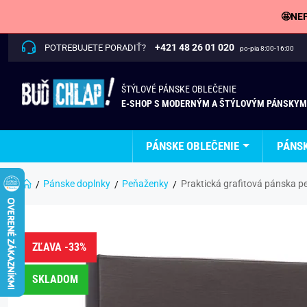
🤩NEP
+421 48 26 01 020
POTREBUJETE PORADIŤ?
po-pia 8:00-16:00
ŠTÝLOVÉ PÁNSKE OBLEČENIE
E-SHOP S MODERNÝM A ŠTÝLOVÝM PÁNSKYM
PÁNSKE OBLEČENIE
PÁNS
Pánske doplnky
Peňaženky
Praktická grafitová pánska p
ZĽAVA -33%
SKLADOM