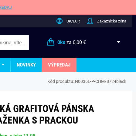
REDAJ
SK/EUR
Zákaznícka zóna
0
ks
za
0,00 €
NOVINKY
VÝPREDAJ
Kód produktu:
N0035L-P-CHM/8724black
KÁ GRAFITOVÁ PÁNSKA
AŽENKA S PRACKOU
dom, u teba 11.08.