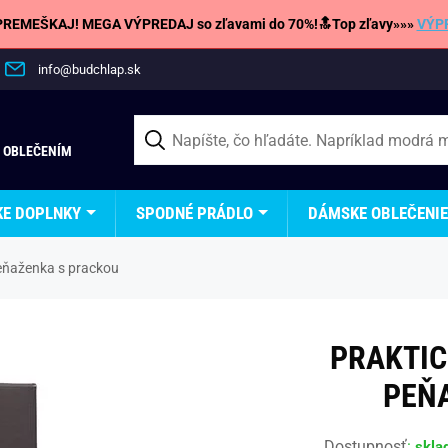
REMEŠKAJ! MEGA VÝPREDAJ so zľavami do 70%!🔝Top zľavy»»»
VÝP
info@budchlap.sk
 OBLEČENÍM
KE DOPLNKY
SPODNÉ PRÁDLO
DÁMSKE OBLEČENIE
eňaženka s prackou
PRAKTIC
PEŇ
Dostupnosť
:
skla