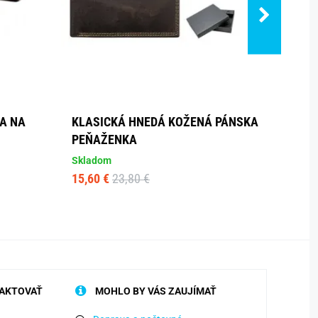
A NA
KLASICKÁ HNEDÁ KOŽENÁ PÁNSKA
MODE
PEŇAŽENKA
PRUH
Skladom
Sklad
15,60 €
23,80 €
16,09
AKTOVAŤ
MOHLO BY VÁS ZAUJÍMAŤ