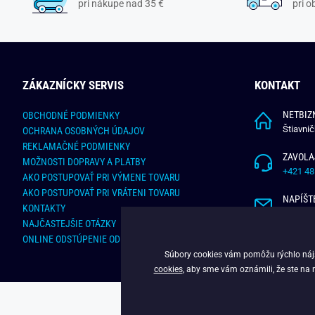
pri nákupe nad 35 €
pri 
ZÁKAZNÍCKY SERVIS
KONTAKT
NETBIZN
OBCHODNÉ PODMIENKY
Štiavni
OCHRANA OSOBNÝCH ÚDAJOV
REKLAMAČNÉ PODMIENKY
ZAVOLA
MOŽNOSTI DOPRAVY A PLATBY
+421 48
AKO POSTUPOVAŤ PRI VÝMENE TOVARU
AKO POSTUPOVAŤ PRI VRÁTENI TOVARU
NAPÍŠT
KONTAKTY
info@bu
NAJČASTEJŠIE OTÁZKY
ONLINE ODSTÚPENIE OD ZMLUVY
Súbory cookies vám pomôžu rýchlo nájsť
cookies
, aby sme vám oznámili, že ste na 