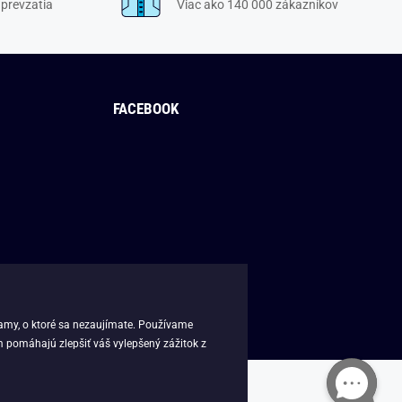
 prevzatia
Viac ako 140 000 zákazníkov
FACEBOOK
lamy, o ktoré sa nezaujímate. Používame
m pomáhajú zlepšiť váš vylepšený zážitok z
k