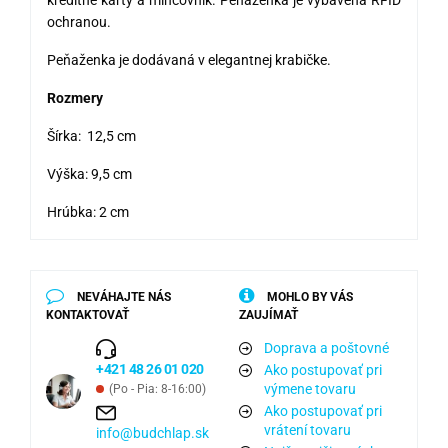
kreditné karty a mincovník. Peňaženka je vybavená RFID
ochranou.
Peňaženka je dodávaná v elegantnej krabičke.
Rozmery
Šírka: 12,5 cm
Výška: 9,5 cm
Hrúbka: 2 cm
NEVÁHAJTE NÁS
MOHLO BY VÁS
KONTAKTOVAŤ
ZAUJÍMAŤ
Doprava a poštovné
+421 48 26 01 020
Ako postupovať pri
výmene tovaru
(Po - Pia: 8-16:00)
Ako postupovať pri
vrátení tovaru
info@budchlap.sk