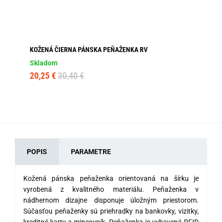
KOŽENÁ ČIERNA PÁNSKA PEŇAŽENKA RV
KO
Skladom
Sk
20,25 €
30,40 €
21
POPIS
PARAMETRE
Kožená pánska peňaženka orientovaná na šírku je
vyrobená z kvalitného materiálu. Peňaženka v
nádhernom dizajne disponuje úložným priestorom.
Súčasťou peňaženky sú priehradky na bankovky, vizitky,