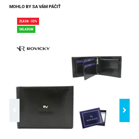
MOHLO BY SA VÁM PÁČIŤ
ZĽAVA -33%
ZĽA
SKLADOM
SK