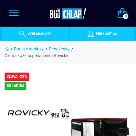
0
VYHĽADÁVANIE
PRIHLÁSIŤ SA
Pánske doplnky
Peňaženky
Čierna kožená peňaženka Rovicky
ZĽAVA -22%
SKLADOM