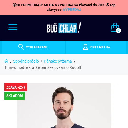
🤩NEPREMEŠKAJ! MEGA VÝPREDAJ so zľavami do 70%!🔝Top
zľavy»»»
VÝPREDAJ
0
VYHĽADÁVANIE
PRIHLÁSIŤ SA
Spodné prádlo
Pánske pyžamá
Tmavomodré krátke pánske pyžamo Rudolf
ZĽAVA -25%
SKLADOM