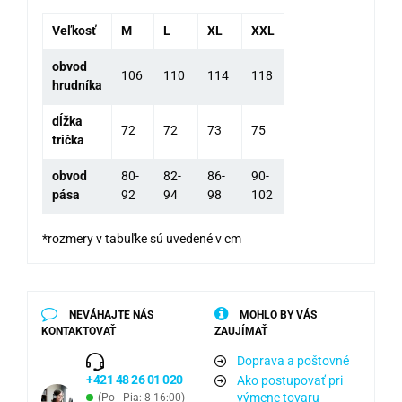
Veľkosť
M
L
XL
XXL
obvod
106
110
114
118
hrudníka
dĺžka
72
72
73
75
trička
obvod
80-
82-
86-
90-
pása
92
94
98
102
*rozmery v tabuľke sú uvedené v cm
NEVÁHAJTE NÁS
MOHLO BY VÁS
KONTAKTOVAŤ
ZAUJÍMAŤ
Doprava a poštovné
+421 48 26 01 020
Ako postupovať pri
výmene tovaru
(Po - Pia: 8-16:00)