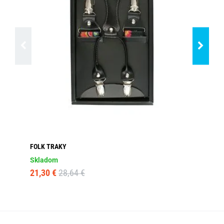
FOLK TRAKY
ČI
Skladom
Dos
21,30 €
28,64 €
11