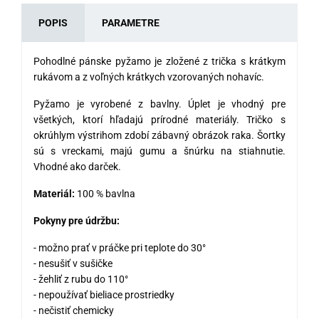
POPIS
PARAMETRE
Pohodlné pánske pyžamo je zložené z trička s krátkym
rukávom a z voľných krátkych vzorovaných nohavíc.
Pyžamo je vyrobené z bavlny. Úplet je vhodný pre
všetkých, ktorí hľadajú prírodné materiály. Tričko s
okrúhlym výstrihom zdobí zábavný obrázok raka. Šortky
sú s vreckami, majú gumu a šnúrku na stiahnutie.
Vhodné ako darček.
Materiál:
100 % bavlna
Pokyny pre údržbu:
- možno prať v práčke pri teplote do 30°
- nesušiť v sušičke
- žehliť z rubu do 110°
- nepoužívať bieliace prostriedky
- nečistiť chemicky