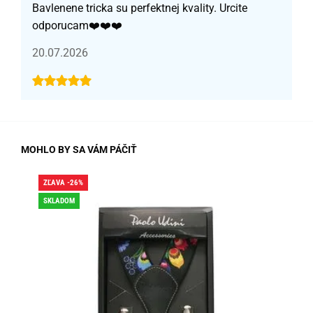
Bavlenene tricka su perfektnej kvality. Urcite
odporucam❤️❤️❤️
20.07.2026
MOHLO BY SA VÁM PÁČIŤ
ZĽAVA -26%
ZĽA
SKLADOM
SK