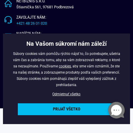
NETBIZNIS S.R.O.
Štiavnička 561, 97681 Podbrezová
ZAVOLAJTE NÁM:
+421 48 26 01 020
NAPÍŠTE NÁM:
info@budchlap.sk
Na Vašom súkromí nám záleží
UŽITOČNÉ INFORMÁCIE
Súbory cookies vám pomôžu rýchlo nájsť to, čo potrebujete, ušetria
vám čas a zabránia tomu, aby sa vám zobrazovali reklamy, o ktoré
O NÁS
sa nezaujímate. Používame
cookies
, aby sme vám oznámili, že ste
VERNOSTNÝ PROGRAM
na našej stránke, a zobrazujeme produkty podľa vašich preferencií.
BLOG
Súbory cookies nám pomáhajú zlepšiť váš vylepšený zážitok z
FACEBOOK
prehliadania.
Odmietnuť všetko
PRIJAŤ VŠETKO
Copyright © 2025 - Budchlap.sk Všetky práva vyhradené. webdesign ©
litvanyi.sk
Powered by
Simplia.cz
.