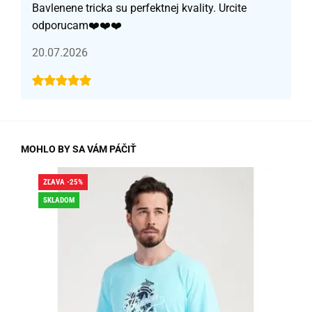
Bavlenene tricka su perfektnej kvality. Urcite
odporucam❤️❤️❤️
20.07.2026
MOHLO BY SA VÁM PÁČIŤ
ZĽAVA -25%
ZĽA
SKLADOM