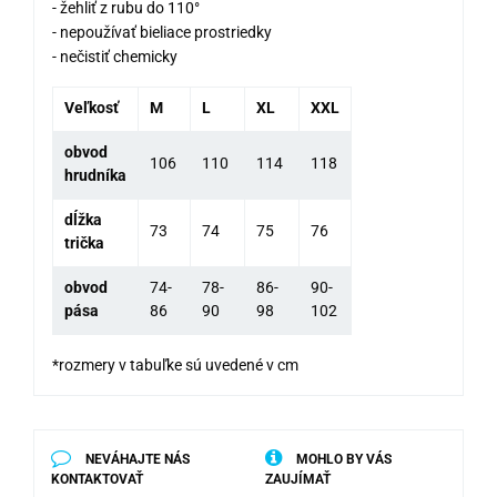
- žehliť z rubu do 110°
- nepoužívať bieliace prostriedky
- nečistiť chemicky
Veľkosť
M
L
XL
XXL
obvod
106
110
114
118
hrudníka
dĺžka
73
74
75
76
trička
obvod
74-
78-
86-
90-
pása
86
90
98
102
*rozmery v tabuľke sú uvedené v cm
NEVÁHAJTE NÁS
MOHLO BY VÁS
KONTAKTOVAŤ
ZAUJÍMAŤ