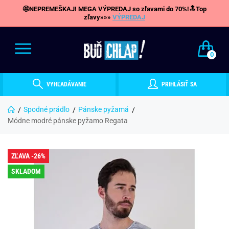
🤩NEPREMEŠKAJ! MEGA VÝPREDAJ so zľavami do 70%!🔝Top
zľavy»»»
VÝPREDAJ
0
VYHĽADÁVANIE
PRIHLÁSIŤ SA
Spodné prádlo
Pánske pyžamá
Módne modré pánske pyžamo Regata
ZĽAVA -26%
SKLADOM