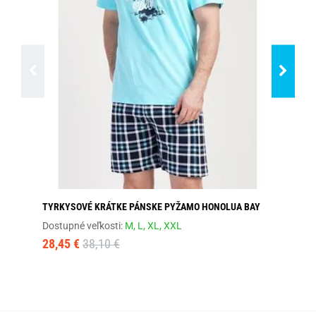
TYRKYSOVÉ KRÁTKE PÁNSKE PYŽAMO HONOLUA BAY
SI
Dostupné veľkosti:
M,
L,
XL,
XXL
Dos
28,45 €
38,10 €
18