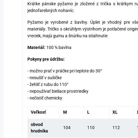
Krátke pánske pyžamo je zložené z trička s krátkym 
jednofarebných nohavíc.
Pyžamo je vyrobené z bavlny. Úplet je vhodný pre všet
materiály. Tričko s okrúhlym výstrihom je potlačené origi
vreciek, majú gumu a šnúrku na stiahnutie
Materiál:
100 % bavlna
Pokyny pre údržbu:
- možno prať v práčke pri teplote do 30°
- nesušiť v sušičke
- žehliť z rubu do 110°
- nepoužívať bieliace prostriedky
- nečistiť chemicky
Veľkosť
M
L
XL
obvod
104
110
112
hrudníka