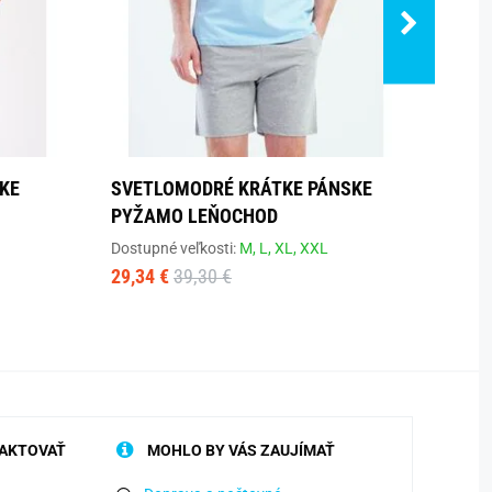
KE
SVETLOMODRÉ KRÁTKE PÁNSKE
MASK
PYŽAMO LEŇOCHOD
Dostup
25,65
Dostupné veľkosti:
M,
L,
XL,
XXL
29,34 €
39,30 €
AKTOVAŤ
MOHLO BY VÁS ZAUJÍMAŤ