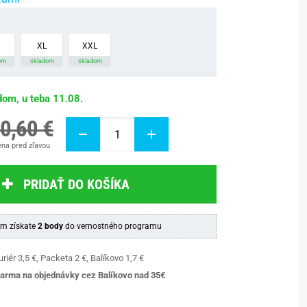
XL
XXL
om
skladom
skladom
dom, u teba 11.08.
0,60 €
na pred zľavou
PRIDAŤ DO KOŠÍKA
m získate
2 body
do vernostného programu
riér 3,5 €, Packeta 2 €, Balíkovo 1,7 €
arma na objednávky cez Balíkovo nad 35€