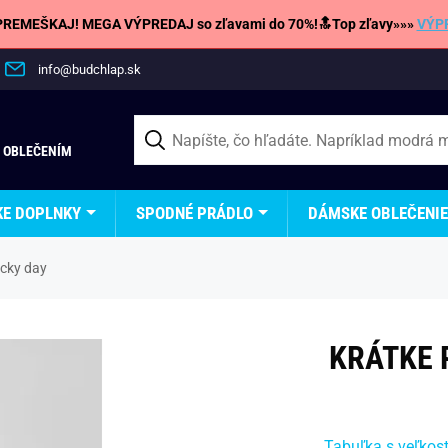
REMEŠKAJ! MEGA VÝPREDAJ so zľavami do 70%!🔝Top zľavy»»»
VÝP
info@budchlap.sk
 OBLEČENÍM
KE DOPLNKY
SPODNÉ PRÁDLO
DÁMSKE OBLEČENIE
cky day
KRÁTKE 
Tabuľka s veľkos