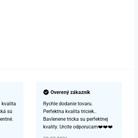
Overený zákazník
kvalita
Rychle dodanie tovaru.
čká sú
Perfektna kvalita triciek..
centné.
Bavlenene tricka su perfektnej
kvality. Urcite odporucam❤️❤️❤️