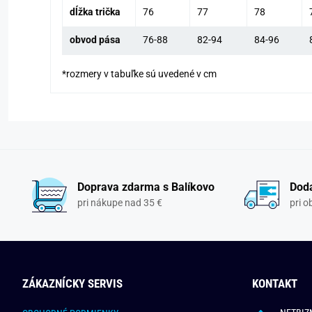
dĺžka trička
76
77
78
obvod pása
76-88
82-94
84-96
*rozmery v tabuľke sú uvedené v cm
Doprava zdarma s Balíkovo
Doda
pri nákupe nad 35 €
pri 
ZÁKAZNÍCKY SERVIS
KONTAKT