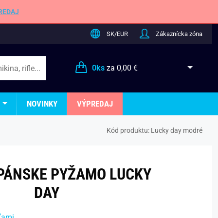
REDAJ
SK/EUR
Zákaznícka zóna
0
ks
za
0,00 €
NOVINKY
VÝPREDAJ
Kód produktu:
Lucky day modré
PÁNSKE PYŽAMO LUCKY
DAY
ťami