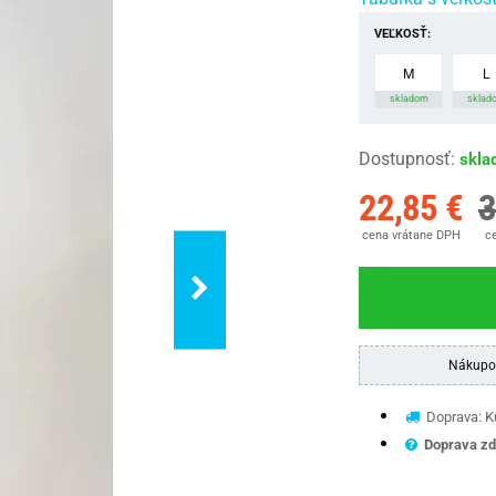
VEĽKOSŤ:
M
L
skladom
sklad
Dostupnosť
:
skla
22,85 €
3
cena vrátane DPH
ce
Nákupo
Doprava: Ku
Doprava zd