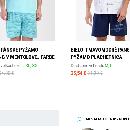
 PÁNSKE PYŽAMO
BIELO-TMAVOMODRÉ PÁNS
NG V MENTOLOVEJ FARBE
PYŽAMO PLACHETNICA
veľkosti:
M,
L,
XL,
XXL
Dostupné veľkosti:
M,
L
34,20 €
25,54 €
34,20 €
NEVÁHAJTE NÁS KONT