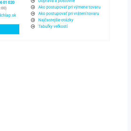
Doprava a poštovné
6 01 020
Ako postupovať pri výmene tovaru
6:00)
Ako postupovať pri vrátení tovaru
chlap.sk
Najčastejšie otázky
Tabuľky veľkostí