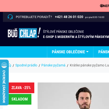
🤩NEP
+421 48 26 01 020
POTREBUJETE PORADIŤ?
po-pia 8:00-16:00
ŠTÝLOVÉ PÁNSKE OBLEČENIE
E-SHOP S MODERNÝM A ŠTÝLOVÝM PÁNSKYM
PÁNSKE OBLEČENIE
PÁNS
Spodné prádlo
Pánske pyžamá
Krátke pánske pyžamo Lu
ZĽAVA -25%
SKLADOM