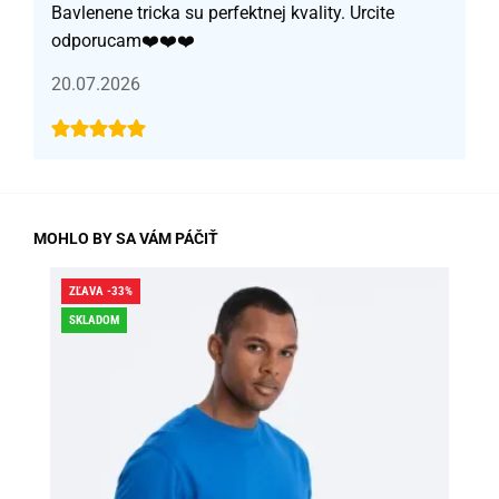
Bavlenene tricka su perfektnej kvality. Urcite
odporucam❤️❤️❤️
20.07.2026
MOHLO BY SA VÁM PÁČIŤ
ZĽAVA -33%
ZĽA
SKLADOM
SK