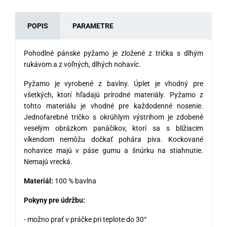
POPIS
PARAMETRE
Pohodlné pánske pyžamo je zložené z trička s dlhým
rukávom a z voľných, dlhých nohavíc.
Pyžamo je vyrobené z bavlny. Úplet je vhodný pre
všetkých, ktorí hľadajú prírodné materiály. Pyžamo z
tohto materiálu je vhodné pre každodenné nosenie.
Jednofarebné tričko s okrúhlym výstrihom je zdobené
veselým obrázkom panáčikov, ktorí sa s blížiacim
víkendom nemôžu dočkať pohára piva. Kockované
nohavice majú v páse gumu a šnúrku na stiahnutie.
Nemajú vrecká.
Materiál:
100 % bavlna
Pokyny pre údržbu:
- možno prať v práčke pri teplote do 30°