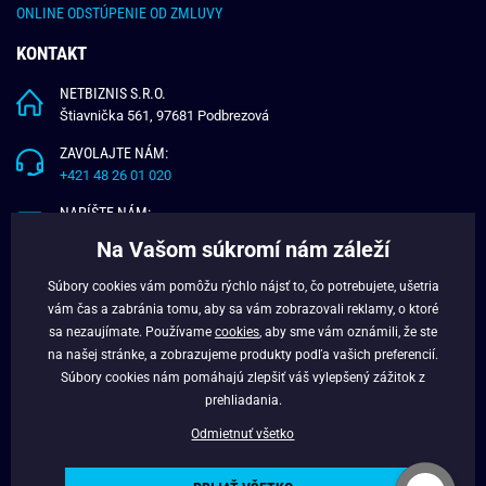
ONLINE ODSTÚPENIE OD ZMLUVY
KONTAKT
NETBIZNIS S.R.O.
Štiavnička 561, 97681 Podbrezová
ZAVOLAJTE NÁM:
+421 48 26 01 020
NAPÍŠTE NÁM:
info@budchlap.sk
Na Vašom súkromí nám záleží
UŽITOČNÉ INFORMÁCIE
Súbory cookies vám pomôžu rýchlo nájsť to, čo potrebujete, ušetria
vám čas a zabránia tomu, aby sa vám zobrazovali reklamy, o ktoré
O NÁS
sa nezaujímate. Používame
cookies
, aby sme vám oznámili, že ste
VERNOSTNÝ PROGRAM
na našej stránke, a zobrazujeme produkty podľa vašich preferencií.
BLOG
Súbory cookies nám pomáhajú zlepšiť váš vylepšený zážitok z
FACEBOOK
prehliadania.
Odmietnuť všetko