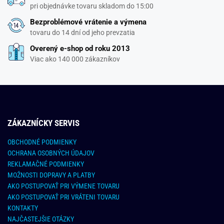
pri objednávke tovaru skladom do 15:00
Bezproblémové vrátenie a výmena
tovaru do 14 dní od jeho prevzatia
Overený e-shop od roku 2013
Viac ako 140 000 zákazníkov
ZÁKAZNÍCKY SERVIS
OBCHODNÉ PODMIENKY
OCHRANA OSOBNÝCH ÚDAJOV
REKLAMAČNÉ PODMIENKY
MOŽNOSTI DOPRAVY A PLATBY
AKO POSTUPOVAŤ PRI VÝMENE TOVARU
AKO POSTUPOVAŤ PRI VRÁTENI TOVARU
KONTAKTY
NAJČASTEJŠIE OTÁZKY