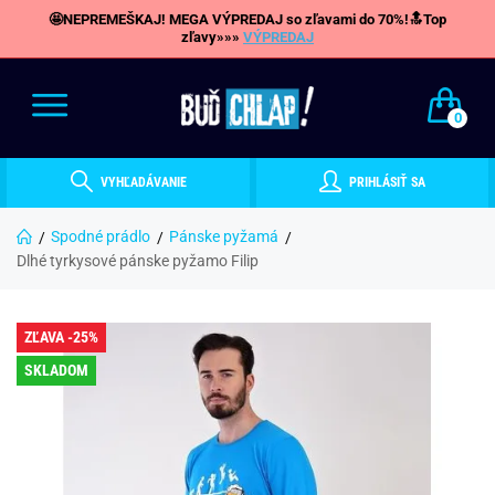
🤩NEPREMEŠKAJ! MEGA VÝPREDAJ so zľavami do 70%!🔝Top
zľavy»»»
VÝPREDAJ
0
VYHĽADÁVANIE
PRIHLÁSIŤ SA
Spodné prádlo
Pánske pyžamá
Dlhé tyrkysové pánske pyžamo Filip
ZĽAVA -25%
SKLADOM