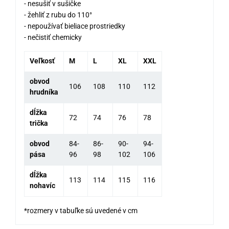
- nesušiť v sušičke
- žehliť z rubu do 110°
- nepoužívať bieliace prostriedky
- nečistiť chemicky
Veľkosť
M
L
XL
XXL
obvod
106
108
110
112
hrudníka
dĺžka
72
74
76
78
trička
obvod
84-
86-
90-
94-
pása
96
98
102
106
dĺžka
113
114
115
116
nohavíc
*rozmery v tabuľke sú uvedené v cm