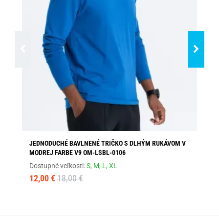
JEDNODUCHÉ BAVLNENÉ TRIČKO S DLHÝM RUKÁVOM V
SI
MODREJ FARBE V9 OM-LSBL-0106
Dos
Dostupné veľkosti:
S,
M,
L,
XL
4,
12,00 €
18,00 €