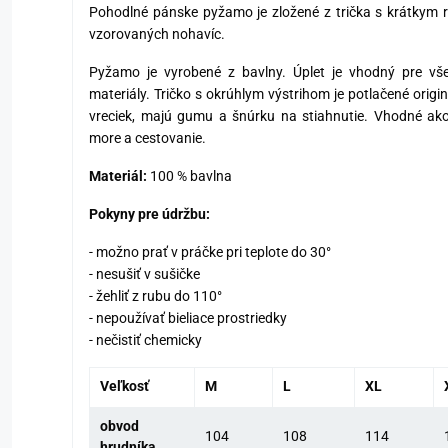
Pohodlné pánske pyžamo je zložené z trička s krátkym 
vzorovaných nohavíc.
Pyžamo je vyrobené z bavlny. Úplet je vhodný pre všet
materiály. Tričko s okrúhlym výstrihom je potlačené origi
vreciek, majú gumu a šnúrku na stiahnutie. Vhodné ako 
more a cestovanie.
Materiál:
100 % bavlna
Pokyny pre údržbu:
- možno prať v práčke pri teplote do 30°
- nesušiť v sušičke
- žehliť z rubu do 110°
- nepoužívať bieliace prostriedky
- nečistiť chemicky
Veľkosť
M
L
XL
obvod
104
108
114
hrudníka