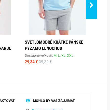
SVETLOMODRÉ KRÁTKE PÁNSKE
MÓDN
FARBE
PYŽAMO LEŇOCHOD
FARB
Dostupné veľkosti:
M,
L,
XL,
XXL
Dostup
29,34 €
39,30 €
18,50
AKTOVAŤ
MOHLO BY VÁS ZAUJÍMAŤ