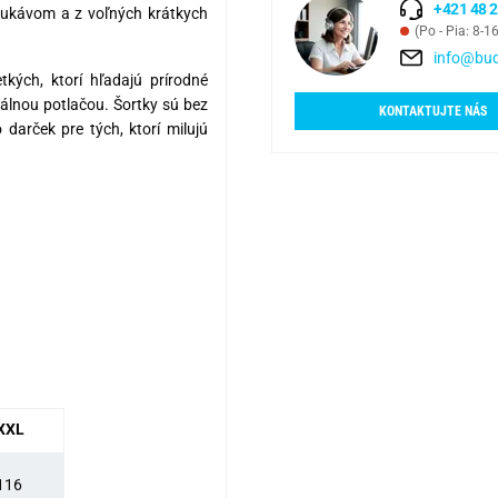
+421 48 2
rukávom a z voľných krátkych
(Po - Pia: 8-1
info@bud
kých, ktorí hľadajú prírodné
nálnou potlačou. Šortky sú bez
KONTAKTUJTE NÁS
darček pre tých, ktorí milujú
XXL
116