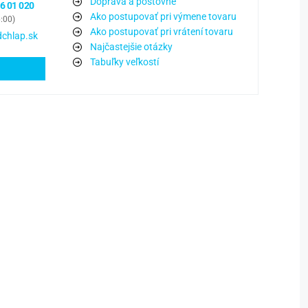
Doprava a poštovné
6 01 020
Ako postupovať pri výmene tovaru
6:00)
Ako postupovať pri vrátení tovaru
chlap.sk
Najčastejšie otázky
Tabuľky veľkostí