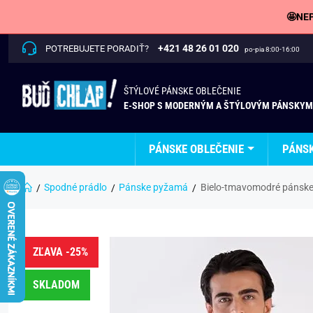
🤩NEP
+421 48 26 01 020
POTREBUJETE PORADIŤ?
po-pia 8:00-16:00
ŠTÝLOVÉ PÁNSKE OBLEČENIE
E-SHOP S MODERNÝM A ŠTÝLOVÝM PÁNSKYM
PÁNSKE OBLEČENIE
PÁNS
Spodné prádlo
Pánske pyžamá
Bielo-tmavomodré pánske
ZĽAVA -25%
SKLADOM