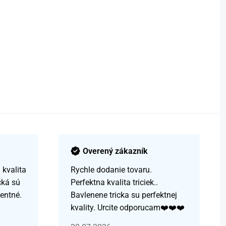
Overený zákazník
kvalita
Rychle dodanie tovaru.
čká sú
Perfektna kvalita triciek..
centné.
Bavlenene tricka su perfektnej
kvality. Urcite odporucam❤️❤️❤️