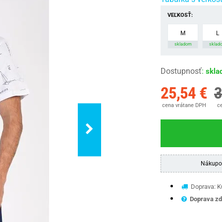
VEĽKOSŤ:
M
L
skladom
sklad
Dostupnosť
:
skla
25,54 €
3
cena vrátane DPH
ce
Nákupo
Doprava: Ku
Doprava zd