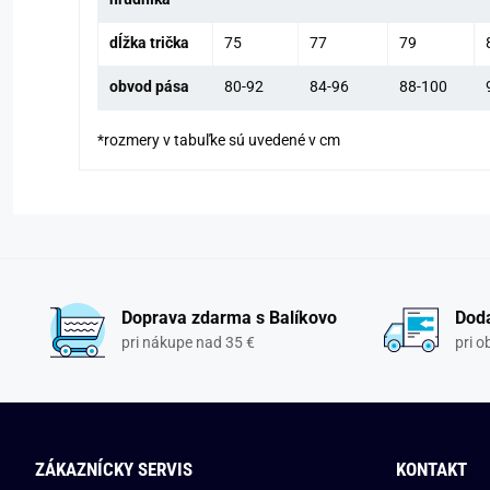
dĺžka trička
75
77
79
obvod pása
80-92
84-96
88-100
*rozmery v tabuľke sú uvedené v cm
Doprava zdarma s Balíkovo
Doda
pri nákupe nad 35 €
pri 
ZÁKAZNÍCKY SERVIS
KONTAKT