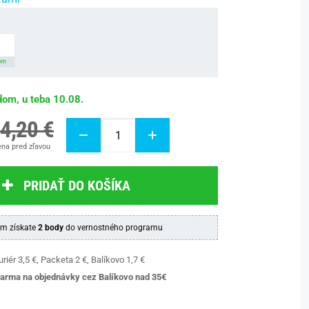
om
dom, u teba 10.08.
4,20 €
na pred zľavou
PRIDAŤ DO KOŠÍKA
m získate
2 body
do vernostného programu
riér 3,5 €, Packeta 2 €, Balíkovo 1,7 €
arma na objednávky cez Balíkovo nad 35€