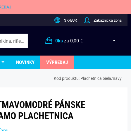
REDAJ
SK/EUR
Zákaznícka zóna
0
ks
za
0,00 €
NOVINKY
VÝPREDAJ
Kód produktu:
Plachetnica biela/navy
-TMAVOMODRÉ PÁNSKE
AMO PLACHETNICA
ťami