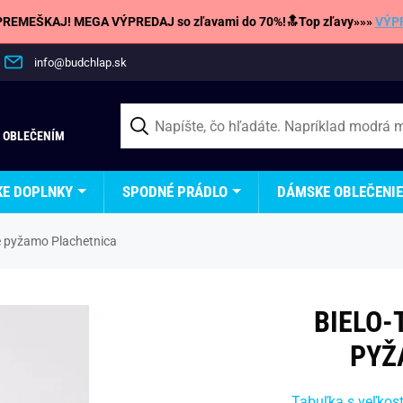
REMEŠKAJ! MEGA VÝPREDAJ so zľavami do 70%!🔝Top zľavy»»»
VÝP
info@budchlap.sk
 OBLEČENÍM
KE DOPLNKY
SPODNÉ PRÁDLO
DÁMSKE OBLEČENIE
 pyžamo Plachetnica
BIELO
PYŽ
Tabuľka s veľkos