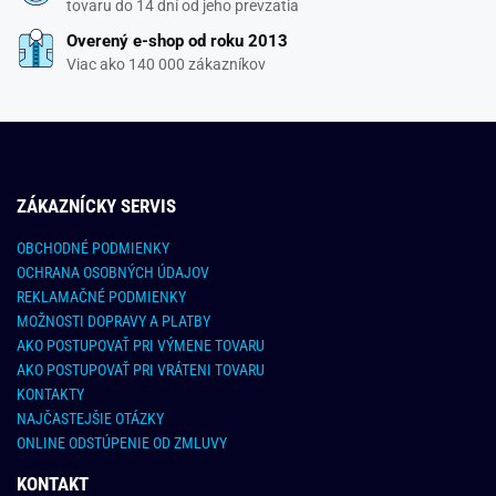
tovaru do 14 dní od jeho prevzatia
Overený e-shop od roku 2013
Viac ako 140 000 zákazníkov
ZÁKAZNÍCKY SERVIS
OBCHODNÉ PODMIENKY
OCHRANA OSOBNÝCH ÚDAJOV
REKLAMAČNÉ PODMIENKY
MOŽNOSTI DOPRAVY A PLATBY
AKO POSTUPOVAŤ PRI VÝMENE TOVARU
AKO POSTUPOVAŤ PRI VRÁTENI TOVARU
KONTAKTY
NAJČASTEJŠIE OTÁZKY
ONLINE ODSTÚPENIE OD ZMLUVY
KONTAKT