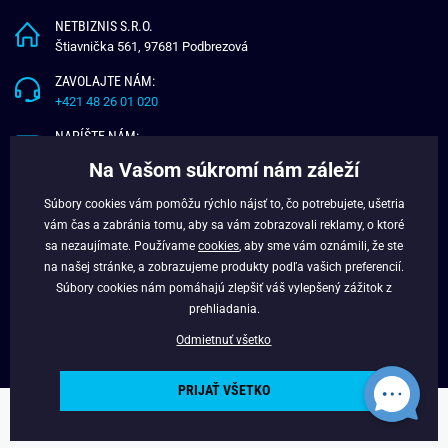
NETBIZNIS S.R.O.
Štiavnička 561, 97681 Podbrezová
ZAVOLAJTE NÁM:
+421 48 26 01 020
NAPÍŠTE NÁM:
info@budchlap.sk
Na Vašom súkromí nám záleží
UŽITOČNÉ INFORMÁCIE
Súbory cookies vám pomôžu rýchlo nájsť to, čo potrebujete, ušetria
vám čas a zabránia tomu, aby sa vám zobrazovali reklamy, o ktoré
O NÁS
sa nezaujímate. Používame
cookies
, aby sme vám oznámili, že ste
VERNOSTNÝ PROGRAM
na našej stránke, a zobrazujeme produkty podľa vašich preferencií.
BLOG
Súbory cookies nám pomáhajú zlepšiť váš vylepšený zážitok z
FACEBOOK
prehliadania.
Odmietnuť všetko
PRIJAŤ VŠETKO
Copyright © 2025 - Budchlap.sk Všetky práva vyhradené. webdesign ©
litvanyi.sk