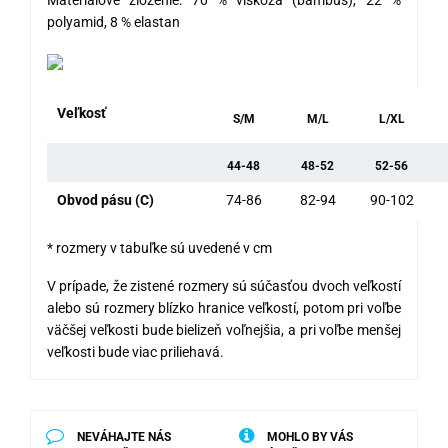
Materiálové zloženie: 70 % viskóza (bambus), 22 %
polyamid, 8 % elastan
Veľkosť
S/M
M/L
L/XL
44-48
48-52
52-56
Obvod pásu (C)
74-86
82-94
90-102
* rozmery v tabuľke sú uvedené v cm
V prípade, že zistené rozmery sú súčasťou dvoch veľkostí
alebo sú rozmery blízko hranice veľkostí, potom pri voľbe
väčšej veľkosti bude bielizeň voľnejšia, a pri voľbe menšej
veľkosti bude viac priliehavá.
NEVÁHAJTE NÁS
MOHLO BY VÁS