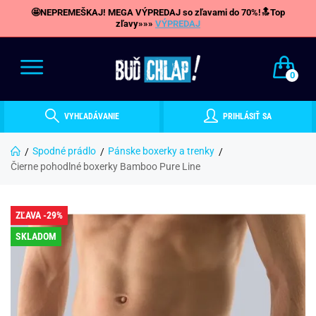
🤩NEPREMEŠKAJ! MEGA VÝPREDAJ so zľavami do 70%!🔝Top
zľavy»»»
VÝPREDAJ
0
VYHĽADÁVANIE
PRIHLÁSIŤ SA
Spodné prádlo
Pánske boxerky a trenky
Čierne pohodlné boxerky Bamboo Pure Line
ZĽAVA -29%
SKLADOM