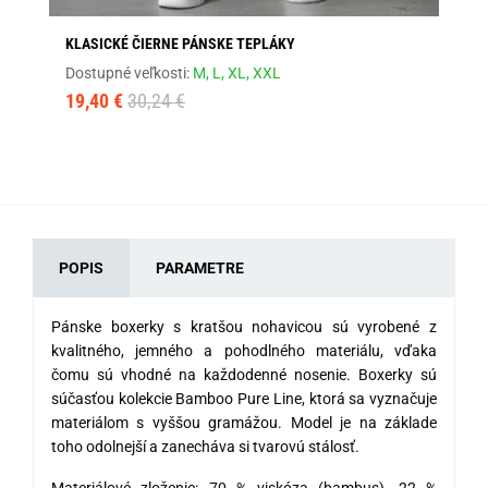
KLASICKÉ ČIERNE PÁNSKE TEPLÁKY
GR
Dostupné veľkosti:
M,
L,
XL,
XXL
Dos
19,40 €
30,24 €
19
POPIS
PARAMETRE
Pánske boxerky s kratšou nohavicou sú vyrobené z
kvalitného, jemného a pohodlného materiálu, vďaka
čomu sú vhodné na každodenné nosenie. Boxerky sú
súčasťou kolekcie Bamboo Pure Line, ktorá sa vyznačuje
materiálom s vyššou gramážou. Model je na základe
toho odolnejší a zanecháva si tvarovú stálosť.