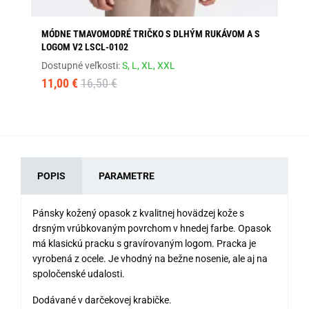
MÓDNE TMAVOMODRÉ TRIČKO S DLHÝM RUKÁVOM A S
TR
LOGOM V2 LSCL-0102
TS
Dostupné veľkosti:
S,
L,
XL,
XXL
Dos
11,00 €
16,50 €
49
POPIS
PARAMETRE
Pánsky kožený opasok z kvalitnej hovädzej kože s
drsným vrúbkovaným povrchom v hnedej farbe. Opasok
má klasickú pracku s gravírovaným logom. Pracka je
vyrobená z ocele. Je vhodný na bežne nosenie, ale aj na
spoločenské udalosti.
Dodávané v darčekovej krabičke.