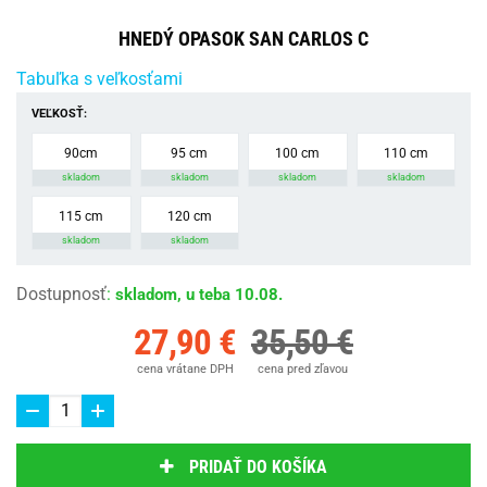
HNEDÝ OPASOK SAN CARLOS C
Tabuľka s veľkosťami
VEĽKOSŤ:
90cm
95 cm
100 cm
110 cm
skladom
skladom
skladom
skladom
115 cm
120 cm
skladom
skladom
Dostupnosť
:
skladom, u teba 10.08.
27,90 €
35,50 €
cena vrátane DPH
cena pred zľavou
PRIDAŤ DO KOŠÍKA