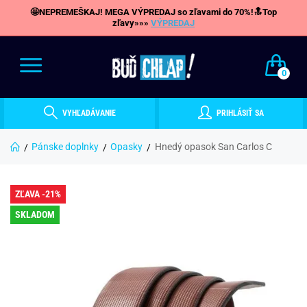
🤩NEPREMEŠKAJ! MEGA VÝPREDAJ so zľavami do 70%!🔝Top
zľavy»»»
VÝPREDAJ
0
VYHĽADÁVANIE
PRIHLÁSIŤ SA
Pánske doplnky
Opasky
Hnedý opasok San Carlos C
ZĽAVA -21%
SKLADOM