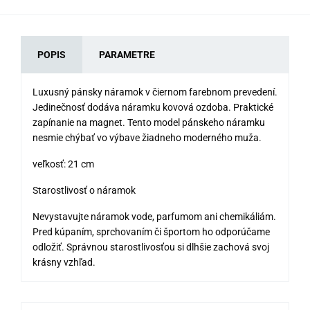
POPIS
PARAMETRE
Luxusný pánsky náramok v čiernom farebnom prevedení.
Jedinečnosť dodáva náramku kovová ozdoba. Praktické
zapínanie na magnet. Tento model pánskeho náramku
nesmie chýbať vo výbave žiadneho moderného muža.
veľkosť: 21 cm
Starostlivosť o náramok
Nevystavujte náramok vode, parfumom ani chemikáliám.
Pred kúpaním, sprchovaním či športom ho odporúčame
odložiť. Správnou starostlivosťou si dlhšie zachová svoj
krásny vzhľad.