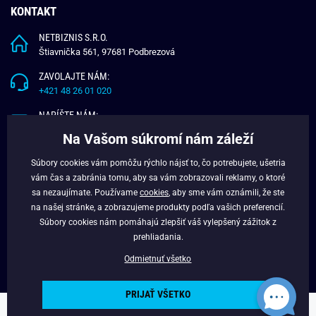
KONTAKT
NETBIZNIS S.R.O.
Štiavnička 561, 97681 Podbrezová
ZAVOLAJTE NÁM:
+421 48 26 01 020
NAPÍŠTE NÁM:
info@budchlap.sk
Na Vašom súkromí nám záleží
UŽITOČNÉ INFORMÁCIE
Súbory cookies vám pomôžu rýchlo nájsť to, čo potrebujete, ušetria
vám čas a zabránia tomu, aby sa vám zobrazovali reklamy, o ktoré
O NÁS
sa nezaujímate. Používame
cookies
, aby sme vám oznámili, že ste
VERNOSTNÝ PROGRAM
na našej stránke, a zobrazujeme produkty podľa vašich preferencií.
BLOG
Súbory cookies nám pomáhajú zlepšiť váš vylepšený zážitok z
FACEBOOK
prehliadania.
Odmietnuť všetko
PRIJAŤ VŠETKO
Copyright © 2025 - Budchlap.sk Všetky práva vyhradené. webdesign ©