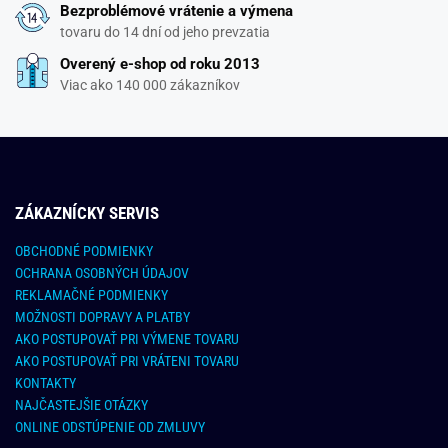
Bezproblémové vrátenie a výmena
tovaru do 14 dní od jeho prevzatia
Overený e-shop od roku 2013
Viac ako 140 000 zákazníkov
ZÁKAZNÍCKY SERVIS
OBCHODNÉ PODMIENKY
OCHRANA OSOBNÝCH ÚDAJOV
REKLAMAČNÉ PODMIENKY
MOŽNOSTI DOPRAVY A PLATBY
AKO POSTUPOVAŤ PRI VÝMENE TOVARU
AKO POSTUPOVAŤ PRI VRÁTENI TOVARU
KONTAKTY
NAJČASTEJŠIE OTÁZKY
ONLINE ODSTÚPENIE OD ZMLUVY