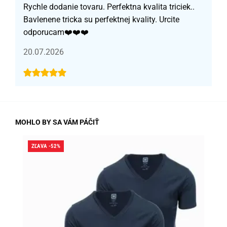
Rychle dodanie tovaru. Perfektna kvalita triciek..
Bavlenene tricka su perfektnej kvality. Urcite
odporucam❤️❤️❤️
20.07.2026
MOHLO BY SA VÁM PÁČIŤ
ZĽAVA -52%
ZĽA