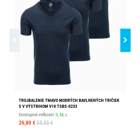
TROJBALENIE TMAVO MODRÝCH BAVLNENÝCH TRIČIEK
BI
S V VÝSTRIHOM V10 TSBS-0233
Dos
Dostupné veľkosti:
S,
M,
L
18
26,80 €
55,35 €