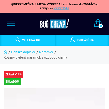
🤩NEPREMEŠKAJ! MEGA VÝPREDAJ so zľavami do 70%!🔝Top
zľavy»»»
VÝPREDAJ
0
VYHĽADÁVANIE
PRIHLÁSIŤ SA
Pánske doplnky
Náramky
Kožený pletený náramok s ozdobou čierny
ZĽAVA -14%
SKLADOM