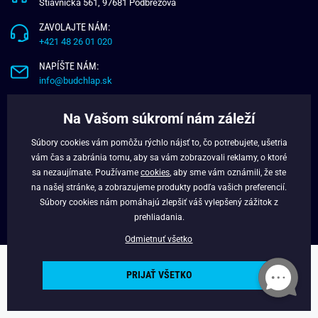
Štiavnička 561, 97681 Podbrezová
ZAVOLAJTE NÁM:
+421 48 26 01 020
NAPÍŠTE NÁM:
info@budchlap.sk
UŽITOČNÉ INFORMÁCIE
Na Vašom súkromí nám záleží
O NÁS
Súbory cookies vám pomôžu rýchlo nájsť to, čo potrebujete, ušetria
VERNOSTNÝ PROGRAM
vám čas a zabránia tomu, aby sa vám zobrazovali reklamy, o ktoré
BLOG
sa nezaujímate. Používame
cookies
, aby sme vám oznámili, že ste
na našej stránke, a zobrazujeme produkty podľa vašich preferencií.
FACEBOOK
Súbory cookies nám pomáhajú zlepšiť váš vylepšený zážitok z
prehliadania.
Odmietnuť všetko
Copyright © 2025 - Budchlap.sk Všetky práva vyhradené. webdesign ©
PRIJAŤ VŠETKO
litvanyi.sk
Powered by
Simplia.cz
.