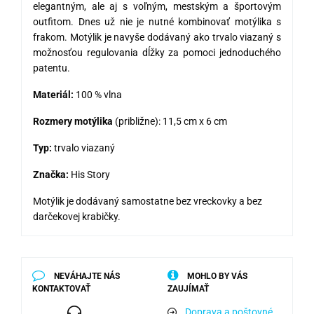
elegantným, ale aj s voľným, mestským a športovým
outfitom. Dnes už nie je nutné kombinovať motýlika s
frakom. Motýlik je navyše dodávaný ako trvalo viazaný s
možnosťou regulovania dĺžky za pomoci jednoduchého
patentu.
Materiál:
100 % vlna
Rozmery motýlika
(približne): 11,5 cm x 6 cm
Typ:
trvalo viazaný
Značka:
His Story
Motýlik je dodávaný samostatne bez vreckovky a bez
darčekovej krabičky.
NEVÁHAJTE NÁS
MOHLO BY VÁS
KONTAKTOVAŤ
ZAUJÍMAŤ
Doprava a poštovné