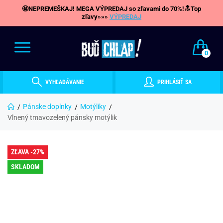
🤩NEPREMEŠKAJ! MEGA VÝPREDAJ so zľavami do 70%!🔝Top
zľavy»»»
VÝPREDAJ
0
VYHĽADÁVANIE
PRIHLÁSIŤ SA
Pánske doplnky
Motýliky
Vlnený tmavozelený pánsky motýlik
ZĽAVA -27%
SKLADOM