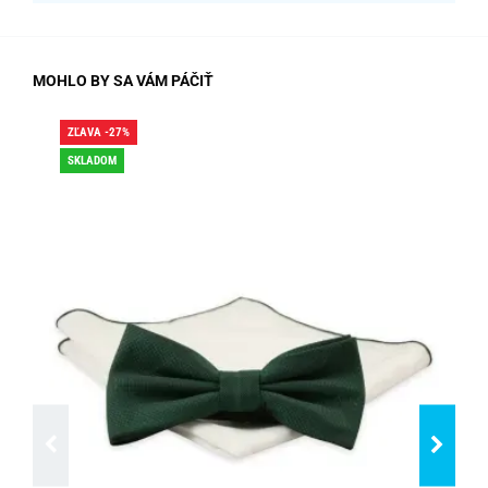
MOHLO BY SA VÁM PÁČIŤ
ZĽAVA -27%
ZĽA
SKLADOM
SK