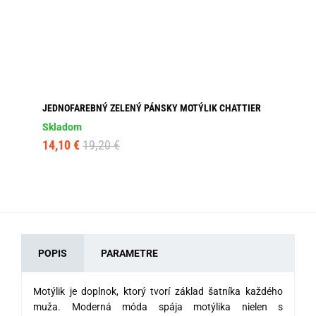
JEDNOFAREBNÝ ZELENÝ PÁNSKY MOTÝLIK CHATTIER
VL
Skladom
Sk
14,10 €
19,20 €
14
POPIS
PARAMETRE
Motýlik je doplnok, ktorý tvorí základ šatníka každého
muža.
Moderná móda
spája motýlika nielen s