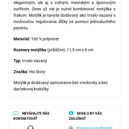
elegantným, ale aj s voľným, mestským a športovým
outfitom. Dnes už nie je nutné kombinovať motýlika s
frakom. Motýlik je navyše dodávaný ako trvalo viazaný s
možnosťou regulovania dĺžky za pomoci jednoduchého
patentu.
Materiál:
100 % polyester
Rozmery motýlika
(približne): 11,5 cm x 6 cm
Typ:
trvalo viazaný
Značka:
His Story
Motýlik je dodávaný samostatne bez vreckovky a bez
darčekovej krabičky.
NEVÁHAJTE NÁS
MOHLO BY VÁS
KONTAKTOVAŤ
ZAUJÍMAŤ
Doprava a poštovné