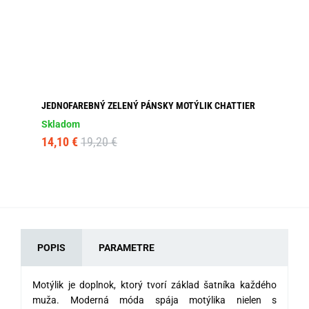
JEDNOFAREBNÝ ZELENÝ PÁNSKY MOTÝLIK CHATTIER
VL
Skladom
Sk
14,10 €
19,20 €
14
POPIS
PARAMETRE
Motýlik je doplnok, ktorý tvorí základ šatníka každého
muža.
Moderná móda
spája motýlika nielen s