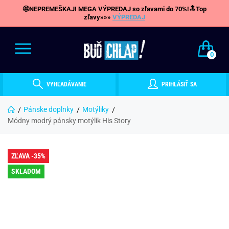
🤩NEPREMEŠKAJ! MEGA VÝPREDAJ so zľavami do 70%!🔝Top
zľavy»»»
VÝPREDAJ
0
VYHĽADÁVANIE
PRIHLÁSIŤ SA
Pánske doplnky
Motýliky
Módny modrý pánsky motýlik His Story
ZĽAVA -35%
SKLADOM