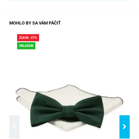
MOHLO BY SA VÁM PÁČIŤ
ZĽAVA -27%
ZĽA
SKLADOM
SK