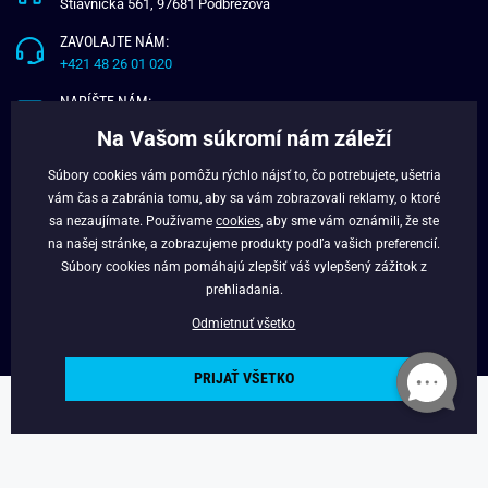
Štiavnička 561, 97681 Podbrezová
ZAVOLAJTE NÁM:
+421 48 26 01 020
NAPÍŠTE NÁM:
info@budchlap.sk
Na Vašom súkromí nám záleží
UŽITOČNÉ INFORMÁCIE
Súbory cookies vám pomôžu rýchlo nájsť to, čo potrebujete, ušetria
vám čas a zabránia tomu, aby sa vám zobrazovali reklamy, o ktoré
O NÁS
sa nezaujímate. Používame
cookies
, aby sme vám oznámili, že ste
VERNOSTNÝ PROGRAM
na našej stránke, a zobrazujeme produkty podľa vašich preferencií.
BLOG
Súbory cookies nám pomáhajú zlepšiť váš vylepšený zážitok z
FACEBOOK
prehliadania.
Odmietnuť všetko
PRIJAŤ VŠETKO
Copyright © 2025 - Budchlap.sk Všetky práva vyhradené. webdesign ©
litvanyi.sk
Powered by
Simplia.cz
.