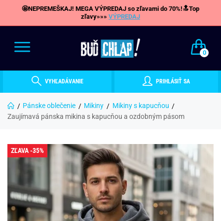
🤩NEPREMEŠKAJ! MEGA VÝPREDAJ so zľavami do 70%!🔝Top
zľavy»»»
VÝPREDAJ
0
VYHĽADÁVANIE
PRIHLÁSIŤ SA
Pánske oblečenie
Mikiny
Mikiny s kapucňou
Zaujímavá pánska mikina s kapucňou a ozdobným pásom
ZĽAVA -35%