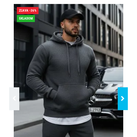
ZĽAVA -36%
ZĽA
SKLADOM
DO
SK