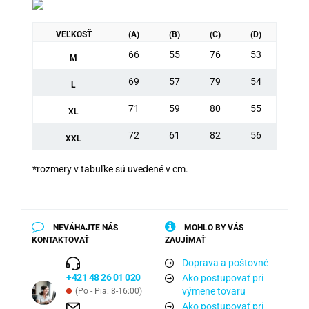
VEĽKOSŤ
(A)
(B)
(C)
(D)
66
55
76
53
M
69
57
79
54
L
71
59
80
55
XL
72
61
82
56
XXL
*rozmery v tabuľke sú uvedené v cm.
NEVÁHAJTE NÁS
MOHLO BY VÁS
KONTAKTOVAŤ
ZAUJÍMAŤ
Doprava a poštovné
+421 48 26 01 020
Ako postupovať pri
výmene tovaru
(Po - Pia: 8-16:00)
Ako postupovať pri