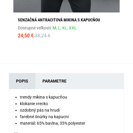
SENZAČNÁ ANTRACITOVÁ MIKINA S KAPUCŇOU
BÉ
Dostupné veľkosti:
M,
L,
XL,
XXL
Dos
24,50 €
38,24 €
41
POPIS
PARAMETRE
trendy mikina s kapucňou
klokanie vrecko
ozdobný pás na hrudi
farebné šnúrky na kapucni
materiál: 65% bavlna, 35% polyester