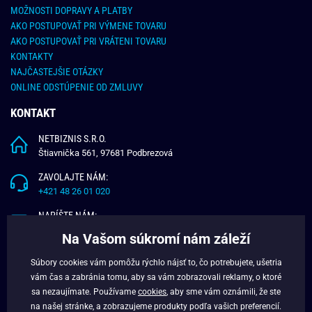
MOŽNOSTI DOPRAVY A PLATBY
AKO POSTUPOVAŤ PRI VÝMENE TOVARU
AKO POSTUPOVAŤ PRI VRÁTENI TOVARU
KONTAKTY
NAJČASTEJŠIE OTÁZKY
ONLINE ODSTÚPENIE OD ZMLUVY
KONTAKT
NETBIZNIS S.R.O.
Štiavnička 561, 97681 Podbrezová
ZAVOLAJTE NÁM:
+421 48 26 01 020
NAPÍŠTE NÁM:
info@budchlap.sk
Na Vašom súkromí nám záleží
UŽITOČNÉ INFORMÁCIE
Súbory cookies vám pomôžu rýchlo nájsť to, čo potrebujete, ušetria
vám čas a zabránia tomu, aby sa vám zobrazovali reklamy, o ktoré
O NÁS
sa nezaujímate. Používame
cookies
, aby sme vám oznámili, že ste
VERNOSTNÝ PROGRAM
na našej stránke, a zobrazujeme produkty podľa vašich preferencií.
BLOG