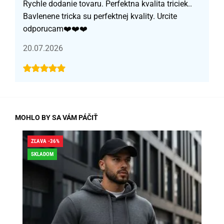
Rychle dodanie tovaru. Perfektna kvalita triciek..
Bavlenene tricka su perfektnej kvality. Urcite
odporucam❤️❤️❤️
20.07.2026
MOHLO BY SA VÁM PÁČIŤ
ZĽAVA -36%
ZĽA
SKLADOM
DO
SK