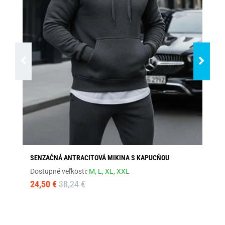
SENZAČNÁ ANTRACITOVÁ MIKINA S KAPUCŇOU
BÉ
Dostupné veľkosti:
M,
L,
XL,
XXL
Dos
24,50 €
38,24 €
41