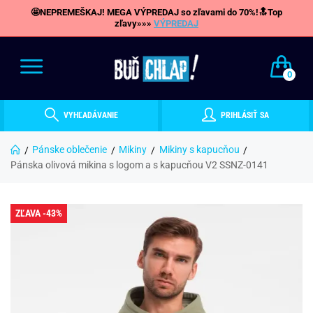
🤩NEPREMEŠKAJ! MEGA VÝPREDAJ so zľavami do 70%!🔝Top
zľavy»»»
VÝPREDAJ
0
VYHĽADÁVANIE
PRIHLÁSIŤ SA
Pánske oblečenie
Mikiny
Mikiny s kapucňou
Pánska olivová mikina s logom a s kapucňou V2 SSNZ-0141
ZĽAVA -43%