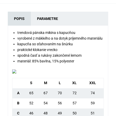
POPIS
PARAMETRE
trendová pánska mikina s kapucňou
vyrobené z mäkkého a na dotyk príjemného materiálu
kapucňa so sťahovaním na šnúrku
praktické klokanie vrecko
spodná časť a rukávy zakončené lemom
materiál: 85% bavlna, 15% polyester
S
M
L
XL
XXL
A
65
67
70
72
74
B
52
54
56
57
59
C
46
48
49
50
51