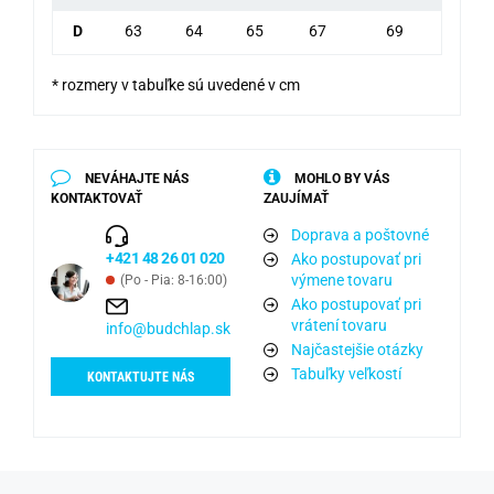
D
63
64
65
67
69
* rozmery v tabuľke sú uvedené v cm
NEVÁHAJTE NÁS
MOHLO BY VÁS
KONTAKTOVAŤ
ZAUJÍMAŤ
Doprava a poštovné
+421 48 26 01 020
Ako postupovať pri
výmene tovaru
(Po - Pia: 8-16:00)
Ako postupovať pri
vrátení tovaru
info@budchlap.sk
Najčastejšie otázky
Tabuľky veľkostí
KONTAKTUJTE NÁS