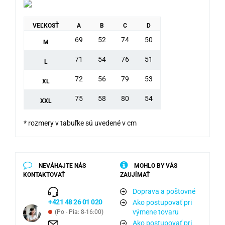
VEĽKOSŤ
A
B
C
D
69
52
74
50
M
71
54
76
51
L
72
56
79
53
XL
75
58
80
54
XXL
* rozmery v tabuľke sú uvedené v cm
NEVÁHAJTE NÁS
MOHLO BY VÁS
KONTAKTOVAŤ
ZAUJÍMAŤ
Doprava a poštovné
+421 48 26 01 020
Ako postupovať pri
výmene tovaru
(Po - Pia: 8-16:00)
Ako postupovať pri