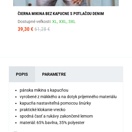
ČIERNA MIKINA BEZ KAPUCNE S POTLAČOU DENIM
ČI
Dostupné veľkosti:
XL,
XXL,
3XL
Dos
39,30 €
61,28 €
27
POPIS
PARAMETRE
pánska mikina s kapucňou
vyrobené z mäkkého a na dotyk príjemného materiálu
kapucňa nastaviteľná pomocou šnúrky
praktické klokanie vrecko
spodná časť a rukávy zakončené lemom
materiál: 65% bavlna, 35% polyester