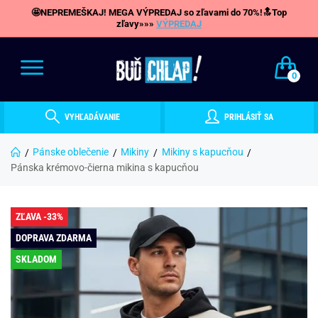
🤩NEPREMEŠKAJ! MEGA VÝPREDAJ so zľavami do 70%!🔝Top
zľavy»»»
VÝPREDAJ
0
VYHĽADÁVANIE
PRIHLÁSIŤ SA
Pánske oblečenie
Mikiny
Mikiny s kapucňou
Pánska krémovo-čierna mikina s kapucňou
ZĽAVA -33%
DOPRAVA ZDARMA
SKLADOM