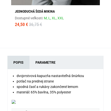
JEDNODUCHÁ ŠEDÁ MIKINA
SE
Dostupné veľkosti:
M,
L,
XL,
XXL
Dos
24,50 €
36,75 €
24
POPIS
PARAMETRE
dvojvrstvová kapucňa nastaviteľná šnúrkou
potlač na prednej strane
spodná časť a rukávy zakončené lemom
materiál: 65% bavlna, 35% polyester