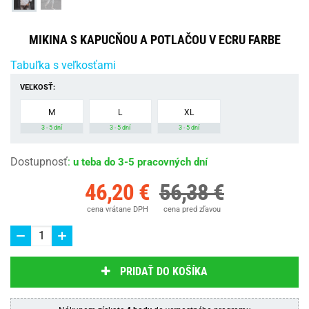
MIKINA S KAPUCŇOU A POTLAČOU V ECRU FARBE
Tabuľka s veľkosťami
VEĽKOSŤ:
M
L
XL
3 - 5 dní
3 - 5 dní
3 - 5 dní
Dostupnosť
:
u teba do 3-5 pracovných dní
46,20 €
56,38 €
cena vrátane DPH
cena pred zľavou
PRIDAŤ DO KOŠÍKA