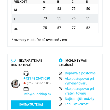
VEĽKOSŤ
A
B
C
D
71
53
75
50
M
73
55
76
51
L
75
57
77
52
XL
* rozmery v tabuľke sú uvedené v cm
NEVÁHAJTE NÁS
MOHLO BY VÁS
KONTAKTOVAŤ
ZAUJÍMAŤ
Doprava a poštovné
+421 48 26 01 020
Ako postupovať pri
výmene tovaru
(Po - Pia: 8-16:00)
Ako postupovať pri
vrátení tovaru
info@budchlap.sk
Najčastejšie otázky
Tabuľky veľkostí
KONTAKTUJTE NÁS