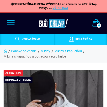
🤩NEPREMEŠKAJ! MEGA VÝPREDAJ so zľavami do 70%!🔝Top
zľavy»»»
VÝPREDAJ
0
VYHĽADÁVANIE
PRIHLÁSIŤ SA
Pánske oblečenie
Mikiny
Mikiny s kapucňou
Mikina s kapucňou a potlačou v ecru farbe
ZĽAVA -18%
DOPRAVA ZDARMA