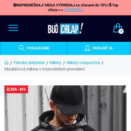
🤩NEPREMEŠKAJ! MEGA VÝPREDAJ so zľavami do 70%!🔝Top
zľavy»»»
VÝPREDAJ
0
VYHĽADÁVANIE
PRIHLÁSIŤ SA
Pánske oblečenie
Mikiny
Mikiny s kapucňou
Maskáčová mikina v tmavošedom prevedení
ZĽAVA -36%