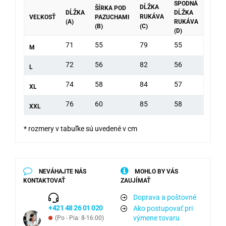
SPODNÁ
DĹŽKA
ŠÍRKA POD
DĹŽKA
DĹŽKA
RUKÁVA
VEĽKOSŤ
PAZUCHAMI
(A)
RUKÁVA
(B)
(C)
(D)
71
55
79
55
M
72
56
82
56
L
74
58
84
57
XL
76
60
85
58
XXL
* rozmery v tabuľke sú uvedené v cm
NEVÁHAJTE NÁS
MOHLO BY VÁS
KONTAKTOVAŤ
ZAUJÍMAŤ
Doprava a poštovné
+421 48 26 01 020
Ako postupovať pri
výmene tovaru
(Po - Pia: 8-16:00)