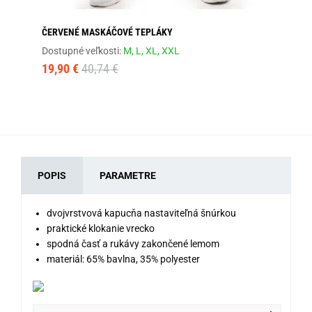
ČERVENÉ MASKÁČOVÉ TEPLÁKY
TM
Dostupné veľkosti:
M,
L,
XL,
XXL
Dos
19,90 €
40,74 €
60
POPIS
PARAMETRE
dvojvrstvová kapucňa nastaviteľná šnúrkou
praktické klokanie vrecko
spodná časť a rukávy zakončené lemom
materiál: 65% bavlna, 35% polyester