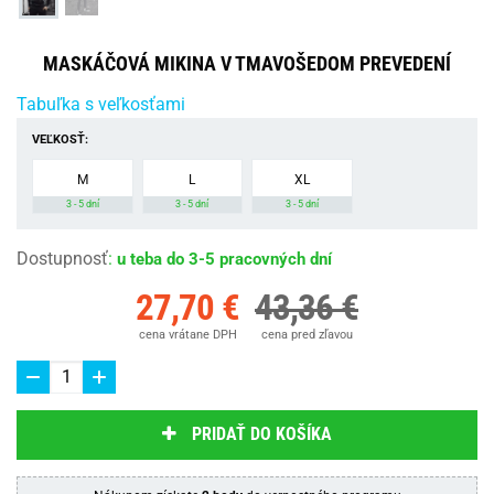
MASKÁČOVÁ MIKINA V TMAVOŠEDOM PREVEDENÍ
Tabuľka s veľkosťami
VEĽKOSŤ:
M
L
XL
3 - 5 dní
3 - 5 dní
3 - 5 dní
Dostupnosť
:
u teba do 3-5 pracovných dní
27,70 €
43,36 €
cena vrátane DPH
cena pred zľavou
PRIDAŤ DO KOŠÍKA