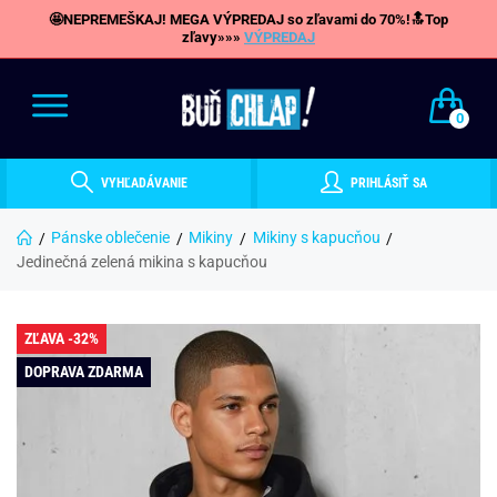
🤩NEPREMEŠKAJ! MEGA VÝPREDAJ so zľavami do 70%!🔝Top
zľavy»»»
VÝPREDAJ
0
VYHĽADÁVANIE
PRIHLÁSIŤ SA
Pánske oblečenie
Mikiny
Mikiny s kapucňou
Jedinečná zelená mikina s kapucňou
ZĽAVA -32%
DOPRAVA ZDARMA