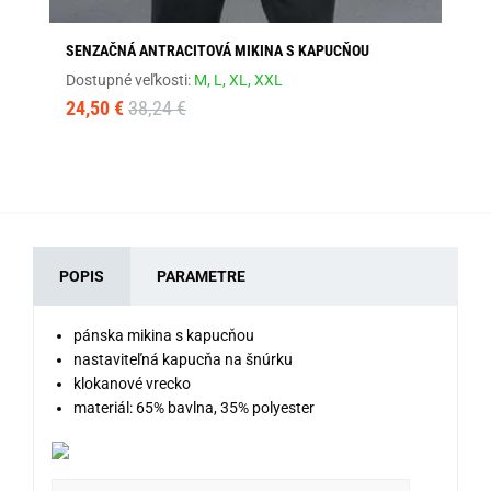
SENZAČNÁ ANTRACITOVÁ MIKINA S KAPUCŇOU
BÉ
Dostupné veľkosti:
M,
L,
XL,
XXL
Dos
24,50 €
38,24 €
41
POPIS
PARAMETRE
pánska mikina s kapucňou
nastaviteľná kapucňa na šnúrku
klokanové vrecko
materiál: 65% bavlna, 35% polyester