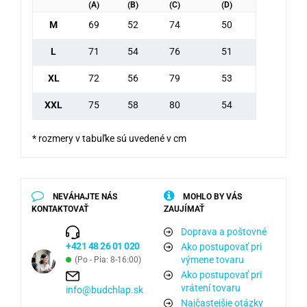
(A)
(B)
(C)
(D)
M
69
52
74
50
L
71
54
76
51
XL
72
56
79
53
XXL
75
58
80
54
* rozmery v tabuľke sú uvedené v cm
NEVÁHAJTE NÁS
MOHLO BY VÁS
KONTAKTOVAŤ
ZAUJÍMAŤ
Doprava a poštovné
+421 48 26 01 020
Ako postupovať pri
výmene tovaru
(Po - Pia: 8-16:00)
Ako postupovať pri
vrátení tovaru
info@budchlap.sk
Najčastejšie otázky