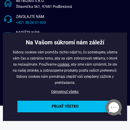
NETBIZNIS S.R.O.
Štiavnička 561, 97681 Podbrezová
ZAVOLAJTE NÁM:
+421 48 26 01 020
NAPÍŠTE NÁM:
info@budchlap.sk
Na Vašom súkromí nám záleží
UŽITOČNÉ INFORMÁCIE
Súbory cookies vám pomôžu rýchlo nájsť to, čo potrebujete, ušetria
vám čas a zabránia tomu, aby sa vám zobrazovali reklamy, o ktoré
O NÁS
sa nezaujímate. Používame
cookies
, aby sme vám oznámili, že ste
VERNOSTNÝ PROGRAM
na našej stránke, a zobrazujeme produkty podľa vašich preferencií.
BLOG
Súbory cookies nám pomáhajú zlepšiť váš vylepšený zážitok z
FACEBOOK
prehliadania.
Odmietnuť všetko
PRIJAŤ VŠETKO
Copyright © 2025 - Budchlap.sk Všetky práva vyhradené. webdesign ©
litvanyi.sk
Powered by
Simplia.cz
.