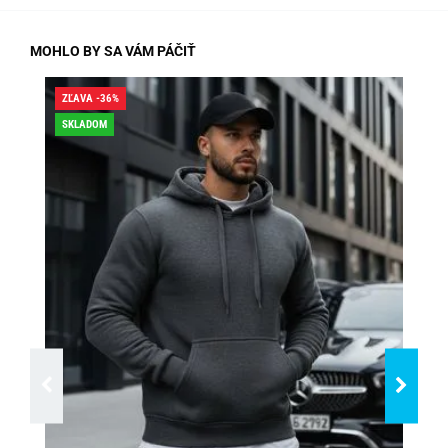
MOHLO BY SA VÁM PÁČIŤ
ZĽAVA -36%
ZĽA
SKLADOM
DO
SK