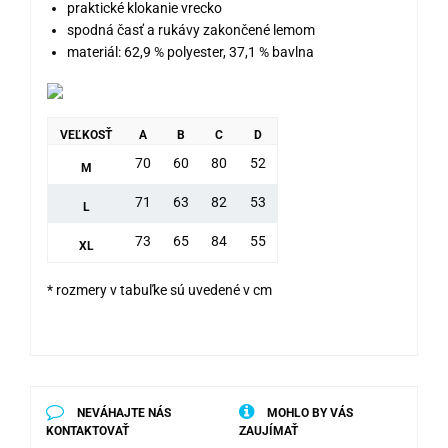
praktické klokanie vrecko
spodná časť a rukávy zakončené lemom
materiál: 62,9 % polyester, 37,1 % bavlna
VEĽKOSŤ
A
B
C
D
70
60
80
52
M
71
63
82
53
L
73
65
84
55
XL
* rozmery v tabuľke sú uvedené v cm
NEVÁHAJTE NÁS
MOHLO BY VÁS
KONTAKTOVAŤ
ZAUJÍMAŤ