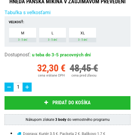
HNEDÁ PÁNSKA MIKINA V ZAUJÍMAVOM PREVEDENÍ
Tabuľka s veľkosťami
VEĽKOSŤ:
M
L
XL
3 - 5 dní
3 - 5 dní
3 - 5 dní
Dostupnosť
:
u teba do 3-5 pracovných dní
32,30 €
48,45 €
cena vrátane DPH
cena pred zľavou
PRIDAŤ DO KOŠÍKA
Nákupom získate
3 body
do vernostného programu
Doprava: Kuriér 3,5 €, Packeta 2 €, Balíkovo 1,7 €