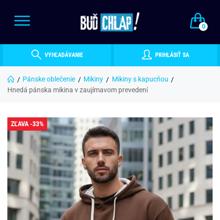
0
VYHĽADÁVANIE
PRIHLÁSIŤ SA
Pánske oblečenie
Mikiny
Mikiny s kapucňou
Hnedá pánska mikina v zaujímavom prevedení
ZĽAVA -33%