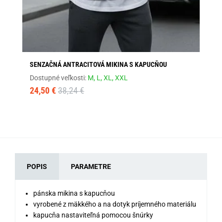
SENZAČNÁ ANTRACITOVÁ MIKINA S KAPUCŇOU
BÉ
Dostupné veľkosti:
M,
L,
XL,
XXL
Dos
24,50 €
38,24 €
41
POPIS
PARAMETRE
pánska mikina s kapucňou
vyrobené z mäkkého a na dotyk príjemného materiálu
kapucňa nastaviteľná pomocou šnúrky