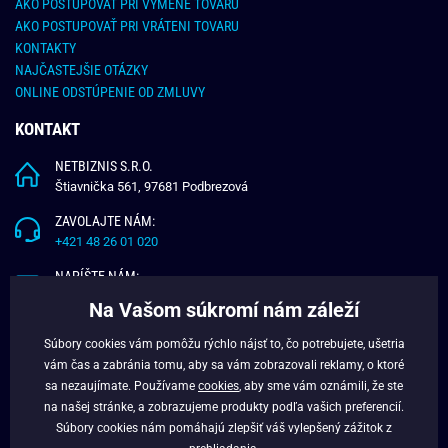
AKO POSTUPOVAŤ PRI VÝMENE TOVARU
AKO POSTUPOVAŤ PRI VRÁTENI TOVARU
KONTAKTY
NAJČASTEJŠIE OTÁZKY
ONLINE ODSTÚPENIE OD ZMLUVY
KONTAKT
NETBIZNIS S.R.O.
Štiavnička 561, 97681 Podbrezová
ZAVOLAJTE NÁM:
+421 48 26 01 020
NAPÍŠTE NÁM:
info@budchlap.sk
Na Vašom súkromí nám záleží
UŽITOČNÉ INFORMÁCIE
Súbory cookies vám pomôžu rýchlo nájsť to, čo potrebujete, ušetria
vám čas a zabránia tomu, aby sa vám zobrazovali reklamy, o ktoré
O NÁS
sa nezaujímate. Používame
cookies
, aby sme vám oznámili, že ste
VERNOSTNÝ PROGRAM
na našej stránke, a zobrazujeme produkty podľa vašich preferencií.
BLOG
Súbory cookies nám pomáhajú zlepšiť váš vylepšený zážitok z