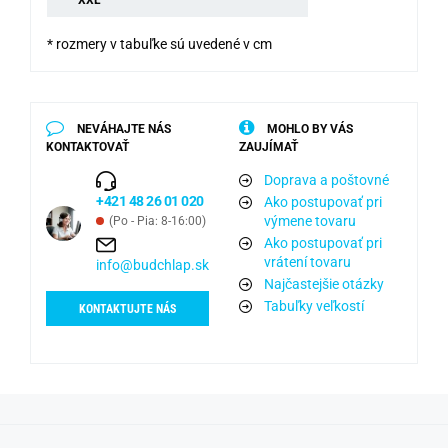
XXL
* rozmery v tabuľke sú uvedené v cm
NEVÁHAJTE NÁS
MOHLO BY VÁS
KONTAKTOVAŤ
ZAUJÍMAŤ
Doprava a poštovné
+421 48 26 01 020
Ako postupovať pri
výmene tovaru
(Po - Pia: 8-16:00)
Ako postupovať pri
vrátení tovaru
info@budchlap.sk
Najčastejšie otázky
Tabuľky veľkostí
KONTAKTUJTE NÁS