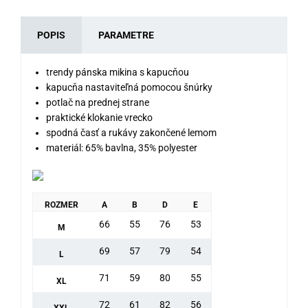
POPIS
PARAMETRE
trendy pánska mikina s kapucňou
kapucňa nastaviteľná pomocou šnúrky
potlač na prednej strane
praktické klokanie vrecko
spodná časť a rukávy zakončené lemom
materiál: 65% bavlna, 35% polyester
ROZMER
A
B
D
E
66
55
76
53
M
69
57
79
54
L
71
59
80
55
XL
72
61
82
56