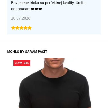
Bavlenene tricka su perfektnej kvality. Urcite
odporucam❤️❤️❤️
20.07.2026
MOHLO BY SA VÁM PÁČIŤ
ZĽAVA -33%
ZĽA