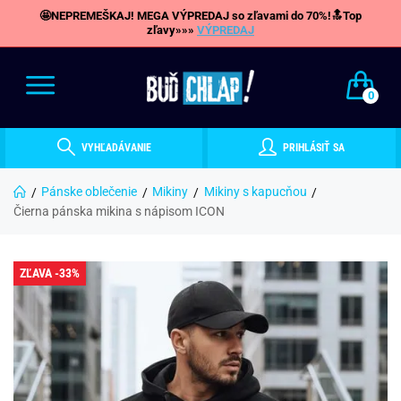
🤩NEPREMEŠKAJ! MEGA VÝPREDAJ so zľavami do 70%!🔝Top
zľavy»»»
VÝPREDAJ
0
VYHĽADÁVANIE
PRIHLÁSIŤ SA
Pánske oblečenie
Mikiny
Mikiny s kapucňou
Čierna pánska mikina s nápisom ICON
ZĽAVA -33%