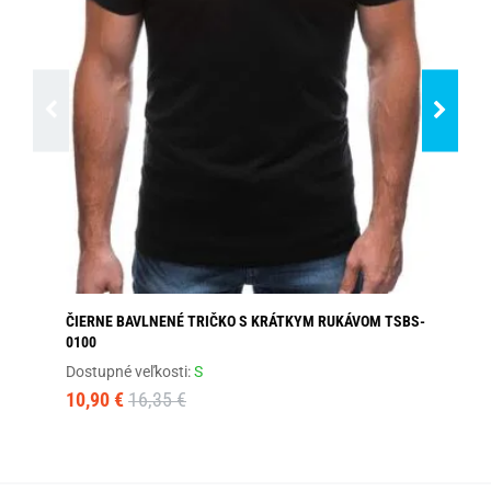
ČIERNE BAVLNENÉ TRIČKO S KRÁTKYM RUKÁVOM TSBS-
MO
0100
Dos
Dostupné veľkosti:
S
27
10,90 €
16,35 €