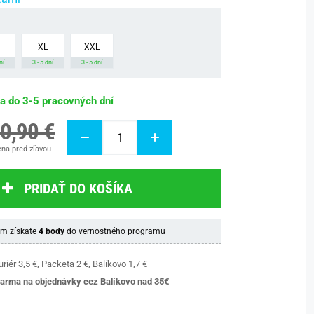
XL
XXL
ní
3 - 5 dní
3 - 5 dní
ba do 3-5 pracovných dní
0,90 €
na pred zľavou
PRIDAŤ DO KOŠÍKA
m získate
4 body
do vernostného programu
riér 3,5 €, Packeta 2 €, Balíkovo 1,7 €
arma na objednávky cez Balíkovo nad 35€