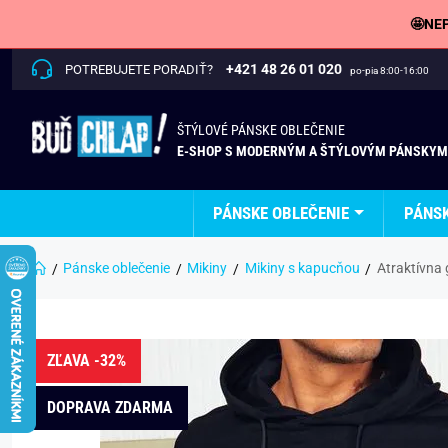
🤩NEP
+421 48 26 01 020
POTREBUJETE PORADIŤ?
po-pia 8:00-16:00
ŠTÝLOVÉ PÁNSKE OBLEČENIE
E-SHOP S MODERNÝM A ŠTÝLOVÝM PÁNSKYM
PÁNSKE OBLEČENIE
PÁNS
Pánske oblečenie
Mikiny
Mikiny s kapucňou
Atraktívna
ZĽAVA -32%
DOPRAVA ZDARMA