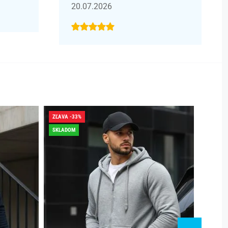
20.07.2026
ZĽAVA -33%
ZĽAVA -
SKLADOM
SKLADO