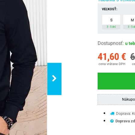
VEĽKOSŤ:
S
M
3 - 5 dní
3 - 5 d
Dostupnosť
:
u te
41,60 €
6
cena vrátane DPH
ce
Nákupo
Doprava: Ku
Doprava zd