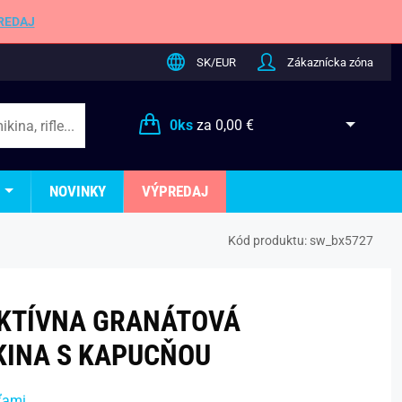
REDAJ
SK/EUR
Zákaznícka zóna
0
ks
za
0,00 €
NOVINKY
VÝPREDAJ
Kód produktu:
sw_bx5727
KTÍVNA GRANÁTOVÁ
KINA S KAPUCŇOU
ťami