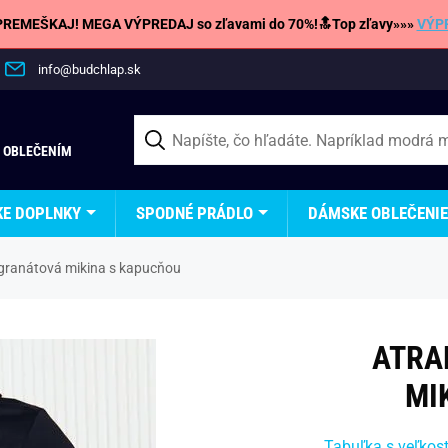
REMEŠKAJ! MEGA VÝPREDAJ so zľavami do 70%!🔝Top zľavy»»»
VÝP
info@budchlap.sk
 OBLEČENÍM
KE DOPLNKY
SPODNÉ PRÁDLO
DÁMSKE OBLEČENIE
 granátová mikina s kapucňou
ATRA
MI
Tabuľka s veľkos