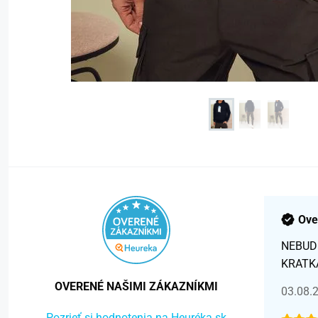
Ove
NEBUD
KRATK
OVERENÉ NAŠIMI ZÁKAZNÍKMI
03.08.
Pozrieť si hodnotenia na Heuréka.sk