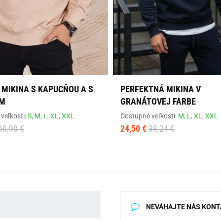
 MIKINA S KAPUCŇOU A S
PERFEKTNÁ MIKINA V
OM
GRANÁTOVEJ FARBE
veľkosti:
S,
M,
L,
XL,
XXL
Dostupné veľkosti:
M,
L,
XL,
XXL
60,90 €
24,50 €
38,24 €
NEVÁHAJTE NÁS KONT