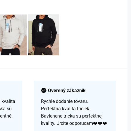
Overený zákazník
kvalita
Rychle dodanie tovaru.
čká sú
Perfektna kvalita triciek..
centné.
Bavlenene tricka su perfektnej
kvality. Urcite odporucam❤️❤️❤️