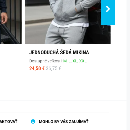
JEDNODUCHÁ ŠEDÁ MIKINA
JEDN
MIKI
Dostupné veľkosti:
M,
L,
XL,
XXL
24,50 €
36,75 €
Dostup
24,50
AKTOVAŤ
MOHLO BY VÁS ZAUJÍMAŤ