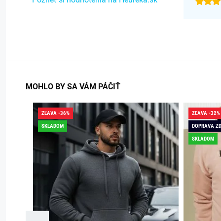
MOHLO BY SA VÁM PÁČIŤ
ZĽAVA -36%
ZĽAVA -32%
SKLADOM
DOPRAVA Z
SKLADOM