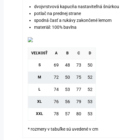
dvojvrstvová kapucňa nastaviteľná šnúrkou
potlač na prednej strane
spodná časť a rukávy zakončené lemom
materiál: 100% bavlna
VEĽKOSŤ
A
B
C
D
69
48
73
50
S
72
50
75
52
M
74
53
77
52
L
76
56
79
53
XL
78
57
80
53
XXL
* rozmery v tabuľke sú uvedené v cm