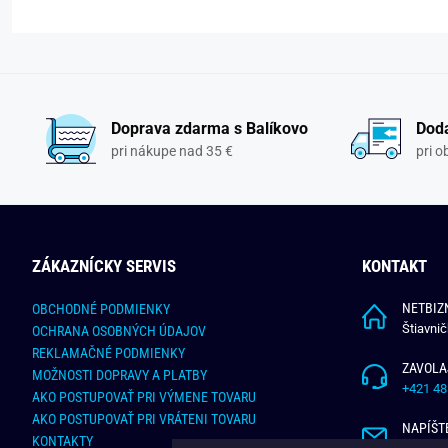
Doprava zdarma s Balíkovo
Doda
pri nákupe nad 35 €
pri 
ZÁKAZNÍCKY SERVIS
KONTAKT
NETBIZN
OBCHODNÉ PODMIENKY
Štiavni
OCHRANA OSOBNÝCH ÚDAJOV
REKLAMAČNÉ PODMIENKY
ZAVOLA
MOŽNOSTI DOPRAVY A PLATBY
+421 48
AKO POSTUPOVAŤ PRI VÝMENE TOVARU
AKO POSTUPOVAŤ PRI VRÁTENI TOVARU
NAPÍŠT
KONTAKTY