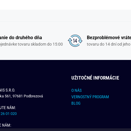
nie do druhého dňa
Bezproblémové vrát
objednávke tovaru skladom do 15:00
tovaru do 14 dní od jeho
UŽITOČNÉ INFORMÁCIE
IS S.R.O.
O NÁS
čka 561, 97681 Podbrezová
VERNOSTNÝ PROGRAM
BLOG
JTE NÁM:
 26 01 020
E NÁM: