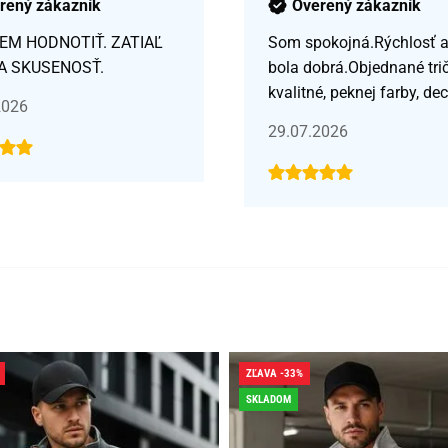
rený zákazník
Overený zákazník
EM HODNOTIŤ. ZATIAĽ
Som spokojná.Rýchlosť a 
A SKUSENOSŤ.
bola dobrá.Objednané tri
kvalitné, peknej farby, de
2026
29.07.2026
ZĽAVA -33%
SKLADOM