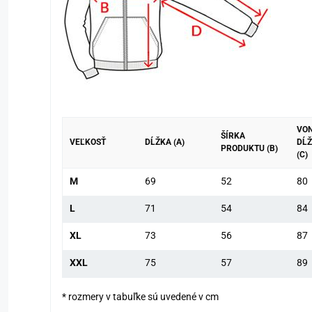
VON
ŠÍRKA
VEĽKOSŤ
DĹŽKA (A)
DĹ
PRODUKTU (B)
(C)
M
69
52
80
L
71
54
84
XL
73
56
87
XXL
75
57
89
* rozmery v tabuľke sú uvedené v cm