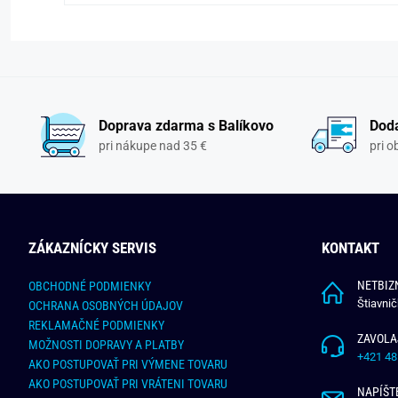
Doprava zdarma s Balíkovo
Doda
pri nákupe nad 35 €
pri 
ZÁKAZNÍCKY SERVIS
KONTAKT
NETBIZN
OBCHODNÉ PODMIENKY
Štiavni
OCHRANA OSOBNÝCH ÚDAJOV
REKLAMAČNÉ PODMIENKY
ZAVOLA
MOŽNOSTI DOPRAVY A PLATBY
+421 48
AKO POSTUPOVAŤ PRI VÝMENE TOVARU
AKO POSTUPOVAŤ PRI VRÁTENI TOVARU
NAPÍŠT