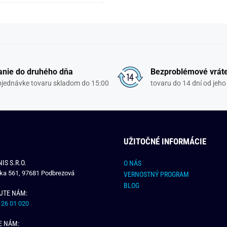
nie do druhého dňa
Bezproblémové vrát
objednávke tovaru skladom do 15:00
tovaru do 14 dní od jeho
UŽITOČNÉ INFORMÁCIE
IS S.R.O.
O NÁS
čka 561, 97681 Podbrezová
VERNOSTNÝ PROGRAM
BLOG
JTE NÁM:
 26 01 020
E NÁM: