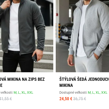
OVÁ MIKINA NA ZIPS BEZ
ŠTÝLOVÁ ŠEDÁ JEDNODUC
E
MIKINA
veľkosti:
M,
L,
XL,
XXL
Dostupné veľkosti:
M,
L,
XL,
XXL
41,55 €
24,50 €
36,75 €