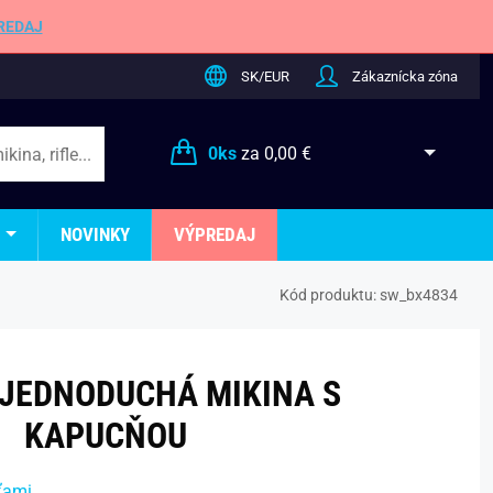
REDAJ
SK/EUR
Zákaznícka zóna
0
ks
za
0,00 €
NOVINKY
VÝPREDAJ
Kód produktu:
sw_bx4834
JEDNODUCHÁ MIKINA S
KAPUCŇOU
ťami