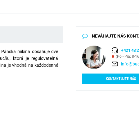
NEVÁHAJTE NÁS KONT
+421 48 2
. Pánska mikina obsahuje dve
(Po - Pia: 8-1
ucňu, ktorá je regulovateľná
info@bud
kina je vhodná na každodenné
KONTAKTUJTE NÁS