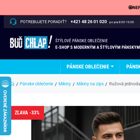
🤩NEP
+421 48 26 01 020
POTREBUJETE PORADIŤ?
po-pia 8:00-16:00
ŠTÝLOVÉ PÁNSKE OBLEČENIE
E-SHOP S MODERNÝM A ŠTÝLOVÝM PÁNSKYM
PÁNSKE OBLEČENIE
PÁNS
Pánske oblečenie
Mikiny
Mikiny na zips
Ružová jednodu
ZĽAVA -33%