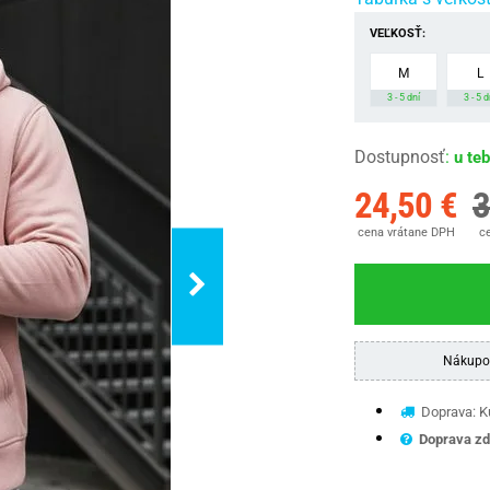
VEĽKOSŤ:
M
L
3 - 5 dní
3 - 5 d
Dostupnosť
:
u te
24,50 €
3
cena vrátane DPH
ce
Nákupo
Doprava: Ku
Doprava zd