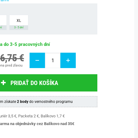
XL
ní
3 - 5 dní
ba do 3-5 pracovných dní
6,75 €
na pred zľavou
PRIDAŤ DO KOŠÍKA
m získate
2 body
do vernostného programu
riér 3,5 €, Packeta 2 €, Balíkovo 1,7 €
arma na objednávky cez Balíkovo nad 35€