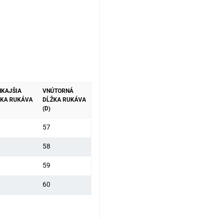
KAJŠIA
VNÚTORNÁ
ŽKA RUKÁVA
DĹŽKA RUKÁVA
(D)
57
58
59
60