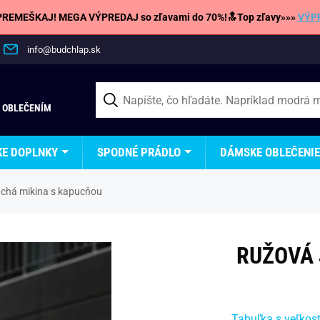
REMEŠKAJ! MEGA VÝPREDAJ so zľavami do 70%!🔝Top zľavy»»»
VÝP
info@budchlap.sk
 OBLEČENÍM
KE DOPLNKY
SPODNÉ PRÁDLO
DÁMSKE OBLEČENIE
chá mikina s kapucňou
RUŽOVÁ 
Tabuľka s veľkos