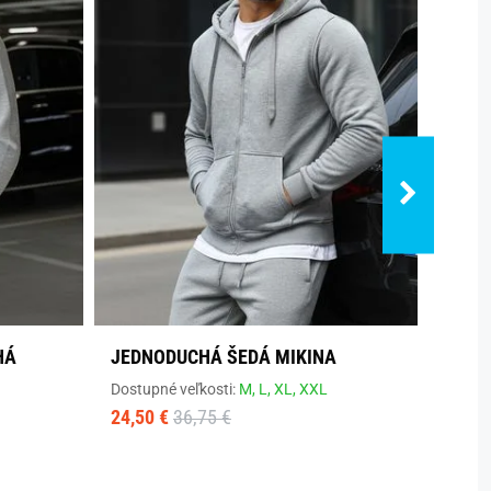
HÁ
JEDNODUCHÁ ŠEDÁ MIKINA
ORIG
BORD
Dostupné veľkosti:
M,
L,
XL,
XXL
24,50 €
36,75 €
Dostup
33,70