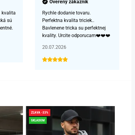
Overený zákazník
kvalita
Rychle dodanie tovaru.
čká sú
Perfektna kvalita triciek..
centné.
Bavlenene tricka su perfektnej
kvality. Urcite odporucam❤️❤️❤️
20.07.2026
ZĽAVA -33%
ZĽAVA -
SKLADOM
SKLADO