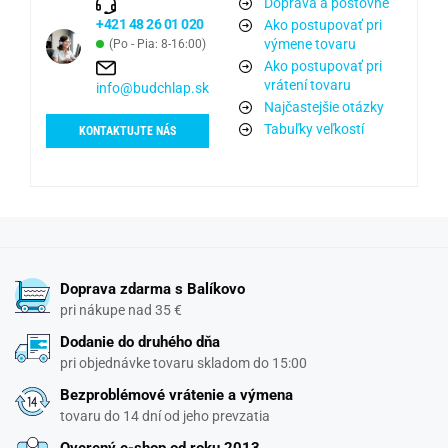
Doprava a poštovné
+421 48 26 01 020
Ako postupovať pri
výmene tovaru
(Po - Pia: 8-16:00)
Ako postupovať pri
vrátení tovaru
info@budchlap.sk
Najčastejšie otázky
Tabuľky veľkostí
KONTAKTUJTE NÁS
Doprava zdarma s Balíkovo
pri nákupe nad 35 €
Dodanie do druhého dňa
pri objednávke tovaru skladom do 15:00
Bezproblémové vrátenie a výmena
tovaru do 14 dní od jeho prevzatia
Overený e-shop od roku 2013