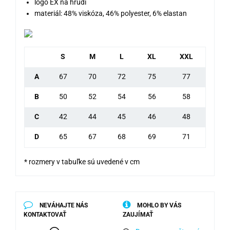
logo EX na hrudi
materiál: 48% viskóza, 46% polyester, 6% elastan
S
M
L
XL
XXL
A
67
70
72
75
77
B
50
52
54
56
58
C
42
44
45
46
48
D
65
67
68
69
71
* rozmery v tabuľke sú uvedené v cm
NEVÁHAJTE NÁS
MOHLO BY VÁS
KONTAKTOVAŤ
ZAUJÍMAŤ