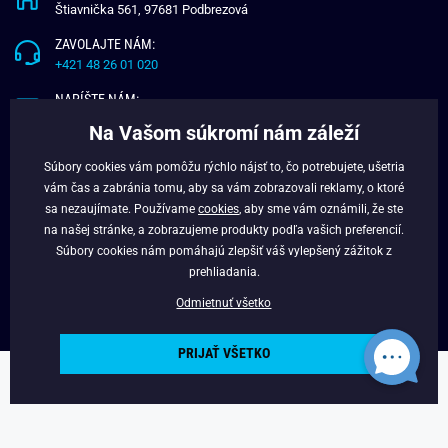
Štiavnička 561, 97681 Podbrezová
ZAVOLAJTE NÁM:
+421 48 26 01 020
NAPÍŠTE NÁM:
info@budchlap.sk
Na Vašom súkromí nám záleží
UŽITOČNÉ INFORMÁCIE
Súbory cookies vám pomôžu rýchlo nájsť to, čo potrebujete, ušetria
vám čas a zabránia tomu, aby sa vám zobrazovali reklamy, o ktoré
O NÁS
sa nezaujímate. Používame
cookies
, aby sme vám oznámili, že ste
VERNOSTNÝ PROGRAM
na našej stránke, a zobrazujeme produkty podľa vašich preferencií.
BLOG
Súbory cookies nám pomáhajú zlepšiť váš vylepšený zážitok z
FACEBOOK
prehliadania.
Odmietnuť všetko
PRIJAŤ VŠETKO
Copyright © 2025 - Budchlap.sk Všetky práva vyhradené. webdesign ©
litvanyi.sk
Powered by
Simplia.cz
.