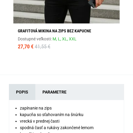
GRAFITOVÁ MIKINA NA ZIPS BEZ KAPUCNE
MO
Dostupné veľkosti:
M,
L,
XL,
XXL
Dos
27,70 €
41,55 €
24
POPIS
PARAMETRE
zapínanie na zips
kapucňa so sťahovaním na šnúrku
vrecká v prednej časti
spodná časť a rukávy zakončené lemom