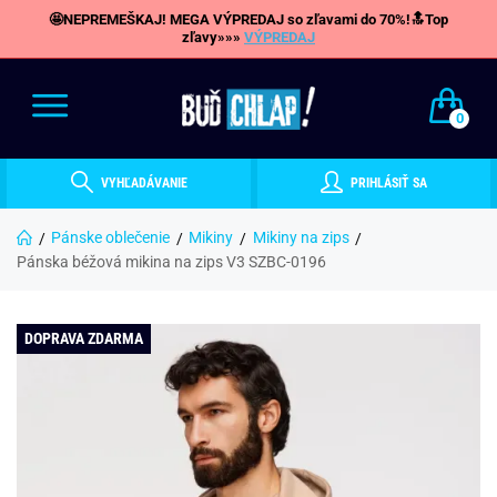
🤩NEPREMEŠKAJ! MEGA VÝPREDAJ so zľavami do 70%!🔝Top
zľavy»»»
VÝPREDAJ
0
VYHĽADÁVANIE
PRIHLÁSIŤ SA
Pánske oblečenie
Mikiny
Mikiny na zips
Pánska béžová mikina na zips V3 SZBC-0196
DOPRAVA ZDARMA