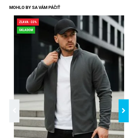
MOHLO BY SA VÁM PÁČIŤ
ZĽAVA -33%
ZĽA
SKLADOM
SK