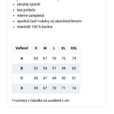
okrúhly výstrih
bez potlače
mierne zateplená
spodná časť i rukávy sú ukončené lemom
materiál: 100 % bavlna
Veľkosť
S
M
L
XL
XXL
A
65
67
70
72
74
B
52
54
57
58
60
C
45
47
49
50
51
D
65
67
70
71
74
* rozmery v tabuľke sú uvedené v cm