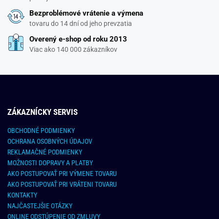
Bezproblémové vrátenie a výmena
tovaru do 14 dní od jeho prevzatia
Overený e-shop od roku 2013
Viac ako 140 000 zákazníkov
ZÁKAZNÍCKY SERVIS
OBCHODNÉ PODMIENKY
OCHRANA OSOBNÝCH ÚDAJOV
REKLAMAČNÉ PODMIENKY
MOŽNOSTI DOPRAVY A PLATBY
AKO POSTUPOVAŤ PRI VÝMENE TOVARU
AKO POSTUPOVAŤ PRI VRÁTENI TOVARU
KONTAKTY
NAJČASTEJŠIE OTÁZKY
ONLINE ODSTÚPENIE OD ZMLUVY