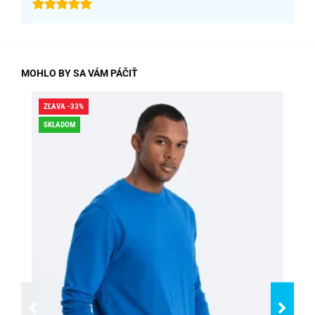
MOHLO BY SA VÁM PÁČIŤ
ZĽAVA -33%
ZĽA
SKLADOM
SK