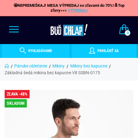
🤩NEPREMEŠKAJ! MEGA VÝPREDAJ so zľavami do 70%!🔝Top
zľavy»»»
VÝPREDAJ
0
VYHĽADÁVANIE
PRIHLÁSIŤ SA
Pánske oblečenie
Mikiny
Mikiny bez kapucne
Základná šedá mikina bez kapucne V8 SSBN-0175
ZĽAVA -48%
SKLADOM