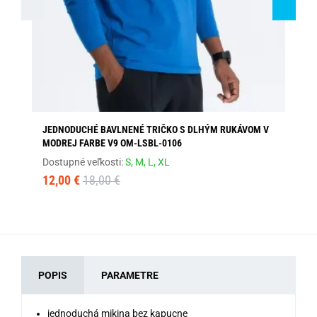
JEDNODUCHÉ BAVLNENÉ TRIČKO S DLHÝM RUKÁVOM V
MO
MODREJ FARBE V9 OM-LSBL-0106
LS
Dostupné veľkosti:
S,
M,
L,
XL
Dos
12,00 €
18,00 €
12
POPIS
PARAMETRE
jednoduchá mikina bez kapucne