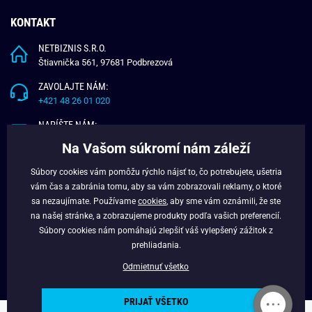
KONTAKT
NETBIZNIS S.R.O.
Štiavnička 561, 97681 Podbrezová
ZAVOLAJTE NÁM:
+421 48 26 01 020
NAPÍŠTE NÁM:
info@budchlap.sk
Na Vašom súkromí nám záleží
UŽITOČNÉ INFORMÁCIE
Súbory cookies vám pomôžu rýchlo nájsť to, čo potrebujete, ušetria
vám čas a zabránia tomu, aby sa vám zobrazovali reklamy, o ktoré
O NÁS
sa nezaujímate. Používame
cookies
, aby sme vám oznámili, že ste
VERNOSTNÝ PROGRAM
na našej stránke, a zobrazujeme produkty podľa vašich preferencií.
BLOG
Súbory cookies nám pomáhajú zlepšiť váš vylepšený zážitok z
FACEBOOK
prehliadania.
Odmietnuť všetko
PRIJAŤ VŠETKO