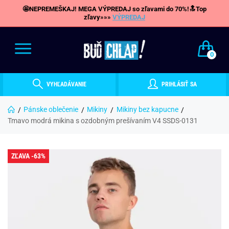
🤩NEPREMEŠKAJ! MEGA VÝPREDAJ so zľavami do 70%!🔝Top
zľavy»»»
VÝPREDAJ
0
VYHĽADÁVANIE
PRIHLÁSIŤ SA
Pánske oblečenie
Mikiny
Mikiny bez kapucne
Tmavo modrá mikina s ozdobným prešívaním V4 SSDS-0131
ZĽAVA -63%