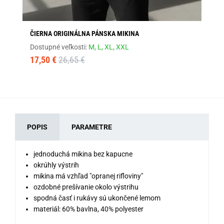
ČIERNA ORIGINÁLNA PÁNSKA MIKINA
GR
Dostupné veľkosti:
M,
L,
XL,
XXL
Dos
17,50 €
26,65 €
27
POPIS
PARAMETRE
jednoduchá mikina bez kapucne
okrúhly výstrih
mikina má vzhľad "opranej rifloviny"
ozdobné prešívanie okolo výstrihu
spodná časť i rukávy sú ukončené lemom
materiál: 60% bavlna, 40% polyester