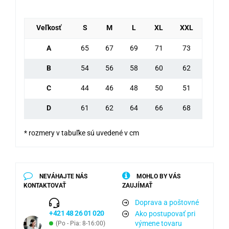
Veľkosť
S
M
L
XL
XXL
A
65
67
69
71
73
B
54
56
58
60
62
C
44
46
48
50
51
D
61
62
64
66
68
* rozmery v tabuľke sú uvedené v cm
NEVÁHAJTE NÁS
MOHLO BY VÁS
KONTAKTOVAŤ
ZAUJÍMAŤ
Doprava a poštovné
+421 48 26 01 020
Ako postupovať pri
výmene tovaru
(Po - Pia: 8-16:00)