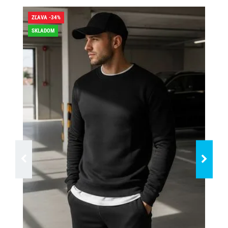
ZĽAVA -34%
ZĽA
SKLADOM
SK