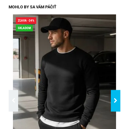
MOHLO BY SA VÁM PÁČIŤ
ZĽAVA -34%
ZĽA
SKLADOM
SK