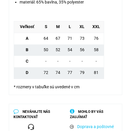
materiál: 65% bavlna, 35% polyester
Veľkosť
S
M
L
XL
XXL
A
64
67
71
73
76
B
50
52
54
56
58
C
-
-
-
-
-
D
72
74
77
79
81
* rozmery v tabuľke sú uvedené v cm
NEVÁHAJTE NÁS
MOHLO BY VÁS
KONTAKTOVAŤ
ZAUJÍMAŤ
Doprava a poštovné