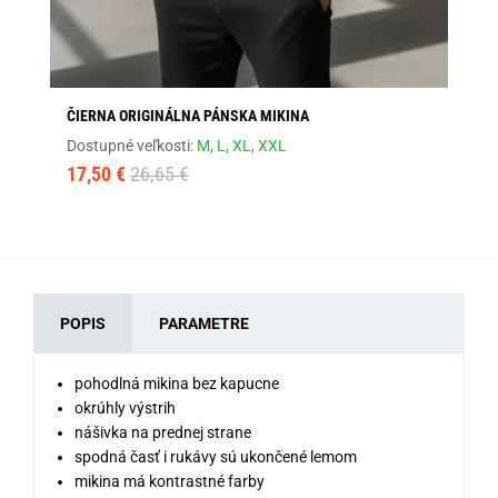
ČIERNA ORIGINÁLNA PÁNSKA MIKINA
GR
Dostupné veľkosti:
M,
L,
XL,
XXL
Dos
17,50 €
26,65 €
27
POPIS
PARAMETRE
pohodlná mikina bez kapucne
okrúhly výstrih
nášivka na prednej strane
spodná časť i rukávy sú ukončené lemom
mikina má kontrastné farby