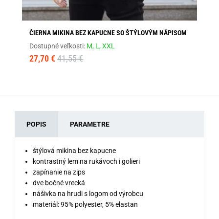
ČIERNA MIKINA BEZ KAPUCNE SO ŠTÝLOVÝM NÁPISOM
AN
Dostupné veľkosti:
M,
L,
XXL
Dos
27,70 €
41,55 €
17
POPIS
PARAMETRE
štýlová mikina bez kapucne
kontrastný lem na rukávoch i golieri
zapínanie na zips
dve bočné vrecká
nášivka na hrudi s logom od výrobcu
materiál: 95% polyester, 5% elastan