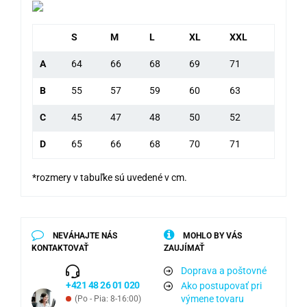
S
M
L
XL
XXL
A
64
66
68
69
71
B
55
57
59
60
63
C
45
47
48
50
52
D
65
66
68
70
71
*rozmery v tabuľke sú uvedené v cm.
NEVÁHAJTE NÁS
MOHLO BY VÁS
KONTAKTOVAŤ
ZAUJÍMAŤ
Doprava a poštovné
+421 48 26 01 020
Ako postupovať pri
výmene tovaru
(Po - Pia: 8-16:00)