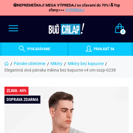
🤩NEPREMEŠKAJ! MEGA VÝPREDAJ so zľavami do 70%!🔝Top
zľavy»»»
VÝPREDAJ
0
VYHĽADÁVANIE
PRIHLÁSIŤ SA
Pánske oblečenie
Mikiny
Mikiny bez kapucne
Elegantná sivá pánska mikina bez kapucne v4 om-sszp-0238
ZĽAVA -44%
DOPRAVA ZDARMA