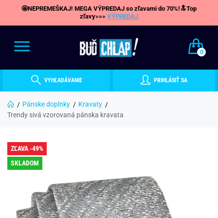
🤩NEPREMEŠKAJ! MEGA VÝPREDAJ so zľavami do 70%!🔝Top
zľavy»»»
VÝPREDAJ
0
VYHĽADÁVANIE
PRIHLÁSIŤ SA
Pánske doplnky
Kravaty
Trendy sivá vzorovaná pánska kravata
ZĽAVA -49%
SKLADOM