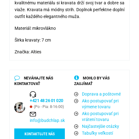
kvalitnému materiálu si kravata drží svoj tvar a dobre sa
viaže. Kravata má módny strih. Doplnok perfektne doplní
outfit každého elegantného muža.
Materiál: mikrovlákno
Šírka kravaty: 7 cm
Značka: Alties
NEVÁHAJTE NÁS
MOHLO BY VÁS
KONTAKTOVAŤ
ZAUJÍMAŤ
Doprava a poštovné
+421 48 26 01 020
Ako postupovať pri
výmene tovaru
(Po - Pia: 8-16:00)
Ako postupovať pri
vrátení tovaru
info@budchlap.sk
Najčastejšie otázky
Tabuľky veľkostí
KONTAKTUJTE NÁS