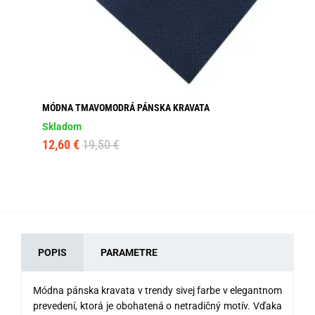
MÓDNA TMAVOMODRÁ PÁNSKA KRAVATA
TM
MO
Skladom
Sk
12,60 €
19,50 €
11
POPIS
PARAMETRE
Módna pánska kravata v trendy sivej farbe v elegantnom
prevedení, ktorá je obohatená o netradičný motív. Vďaka