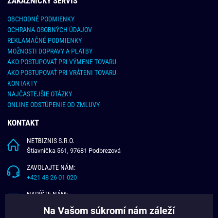
ZÁKAZNÍCKY SERVIS
OBCHODNÉ PODMIENKY
OCHRANA OSOBNÝCH ÚDAJOV
REKLAMAČNÉ PODMIENKY
MOŽNOSTI DOPRAVY A PLATBY
AKO POSTUPOVAŤ PRI VÝMENE TOVARU
AKO POSTUPOVAŤ PRI VRÁTENI TOVARU
KONTAKTY
NAJČASTEJŠIE OTÁZKY
ONLINE ODSTÚPENIE OD ZMLUVY
KONTAKT
NETBIZNIS S.R.O.
Štiavnička 561, 97681 Podbrezová
ZAVOLAJTE NÁM:
+421 48 26 01 020
NAPÍŠTE NÁM:
info@budchlap.sk
Na Vašom súkromí nám záleží