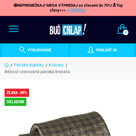
🤩NEPREMEŠKAJ! MEGA VÝPREDAJ so zľavami do 70%!🔝Top
zľavy»»»
VÝPREDAJ
0
VYHĽADÁVANIE
PRIHLÁSIŤ SA
Pánske doplnky
Kravaty
Béžová vzorovaná pánska kravata
ZĽAVA -49%
SKLADOM