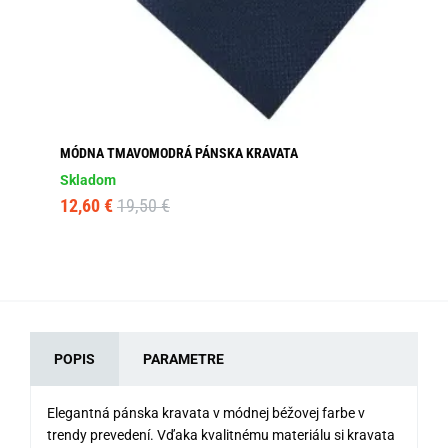
MÓDNA TMAVOMODRÁ PÁNSKA KRAVATA
TM
MO
Skladom
Sk
12,60 €
19,50 €
11
POPIS
PARAMETRE
Elegantná pánska kravata v módnej béžovej farbe v
trendy prevedení. Vďaka kvalitnému materiálu si kravata