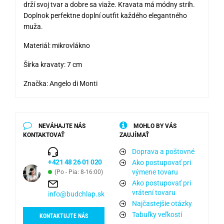
drží svoj tvar a dobre sa viaže. Kravata má módny strih.
Doplnok perfektne doplní outfit každého elegantného
muža.
Materiál: mikrovlákno
Šírka kravaty: 7 cm
Značka: Angelo di Monti
NEVÁHAJTE NÁS
MOHLO BY VÁS
KONTAKTOVAŤ
ZAUJÍMAŤ
Doprava a poštovné
+421 48 26 01 020
Ako postupovať pri
výmene tovaru
(Po - Pia: 8-16:00)
Ako postupovať pri
vrátení tovaru
info@budchlap.sk
Najčastejšie otázky
Tabuľky veľkostí
KONTAKTUJTE NÁS