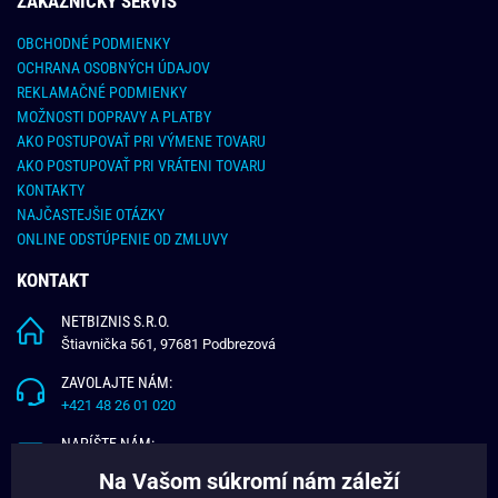
ZÁKAZNÍCKY SERVIS
OBCHODNÉ PODMIENKY
OCHRANA OSOBNÝCH ÚDAJOV
REKLAMAČNÉ PODMIENKY
MOŽNOSTI DOPRAVY A PLATBY
AKO POSTUPOVAŤ PRI VÝMENE TOVARU
AKO POSTUPOVAŤ PRI VRÁTENI TOVARU
KONTAKTY
NAJČASTEJŠIE OTÁZKY
ONLINE ODSTÚPENIE OD ZMLUVY
KONTAKT
NETBIZNIS S.R.O.
Štiavnička 561, 97681 Podbrezová
ZAVOLAJTE NÁM:
+421 48 26 01 020
NAPÍŠTE NÁM:
info@budchlap.sk
Na Vašom súkromí nám záleží