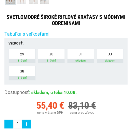
SVETLOMODRÉ ŠIROKÉ RIFĽOVÉ KRAŤASY S MÓDNYMI
ODRENINAMI
Tabuľka s veľkosťami
VEĽKOSŤ:
29
30
31
33
3 - 5 dní
3 - 5 dní
skladom
skladom
38
3 - 5 dní
Dostupnosť
:
skladom, u teba 10.08.
55,40 €
83,10 €
cena vrátane DPH
cena pred zľavou