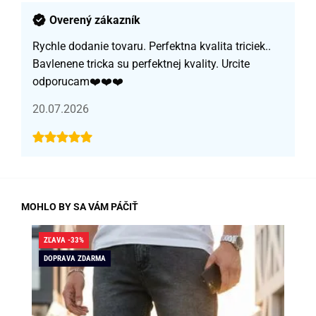
Overený zákazník
Rychle dodanie tovaru. Perfektna kvalita triciek..
Bavlenene tricka su perfektnej kvality. Urcite
odporucam❤️❤️❤️
20.07.2026
MOHLO BY SA VÁM PÁČIŤ
ZĽAVA -33%
ZĽA
DOPRAVA ZDARMA