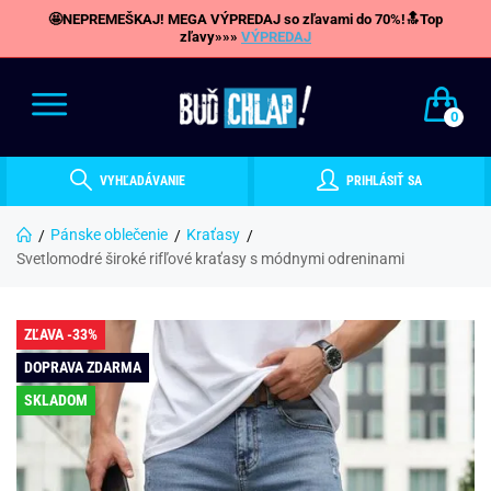
🤩NEPREMEŠKAJ! MEGA VÝPREDAJ so zľavami do 70%!🔝Top
zľavy»»»
VÝPREDAJ
0
VYHĽADÁVANIE
PRIHLÁSIŤ SA
Pánske oblečenie
Kraťasy
Svetlomodré široké rifľové kraťasy s módnymi odreninami
ZĽAVA -33%
DOPRAVA ZDARMA
SKLADOM