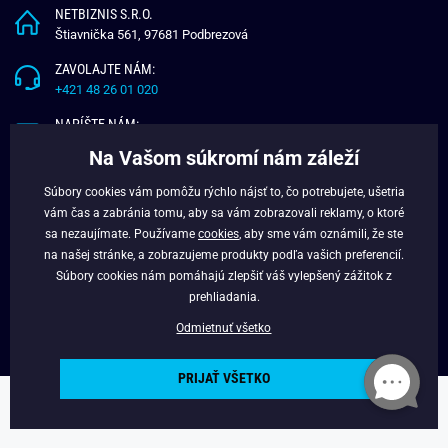
NETBIZNIS S.R.O.
Štiavnička 561, 97681 Podbrezová
ZAVOLAJTE NÁM:
+421 48 26 01 020
NAPÍŠTE NÁM:
info@budchlap.sk
Na Vašom súkromí nám záleží
UŽITOČNÉ INFORMÁCIE
Súbory cookies vám pomôžu rýchlo nájsť to, čo potrebujete, ušetria
vám čas a zabránia tomu, aby sa vám zobrazovali reklamy, o ktoré
O NÁS
sa nezaujímate. Používame
cookies
, aby sme vám oznámili, že ste
VERNOSTNÝ PROGRAM
na našej stránke, a zobrazujeme produkty podľa vašich preferencií.
BLOG
Súbory cookies nám pomáhajú zlepšiť váš vylepšený zážitok z
FACEBOOK
prehliadania.
Odmietnuť všetko
PRIJAŤ VŠETKO
Copyright © 2025 - Budchlap.sk Všetky práva vyhradené. webdesign ©
litvanyi.sk