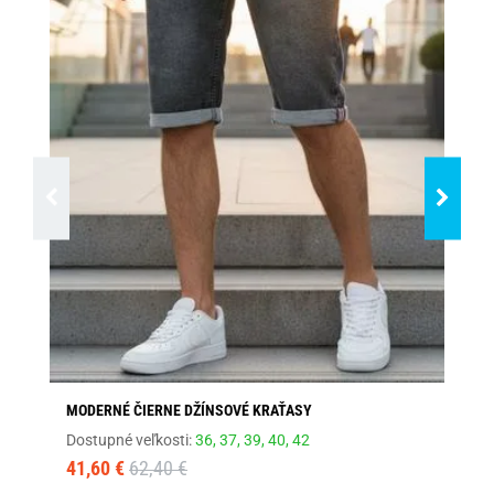
MODERNÉ ČIERNE DŽÍNSOVÉ KRAŤASY
ÚP
Dostupné veľkosti:
36,
37,
39,
40,
42
Dos
41,60 €
62,40 €
26