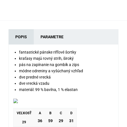
POPIS
PARAMETRE
fantastické pánske rifľové šortky
kraťasy majú rovný strih, široký
pás na zapínanie na gombík a zips
módne odreniny a vyšúchaný vzhľad
dve predné vrecká
dve vrecká vzadu
materiál: 99 % bavlna, 1 % elastan
VEĽKOSŤ
A
B
C
D
36
59
29
31
29