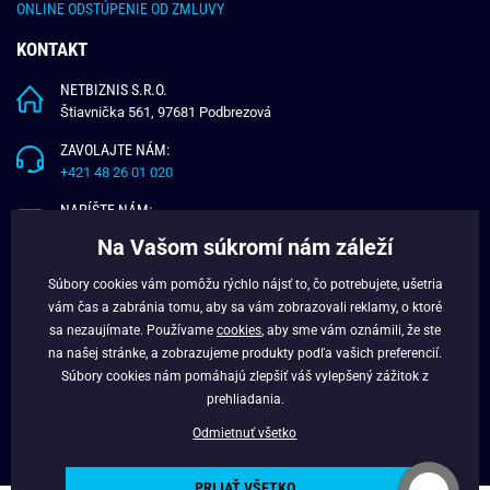
ONLINE ODSTÚPENIE OD ZMLUVY
KONTAKT
NETBIZNIS S.R.O.
Štiavnička 561, 97681 Podbrezová
ZAVOLAJTE NÁM:
+421 48 26 01 020
NAPÍŠTE NÁM:
info@budchlap.sk
Na Vašom súkromí nám záleží
UŽITOČNÉ INFORMÁCIE
Súbory cookies vám pomôžu rýchlo nájsť to, čo potrebujete, ušetria
vám čas a zabránia tomu, aby sa vám zobrazovali reklamy, o ktoré
O NÁS
sa nezaujímate. Používame
cookies
, aby sme vám oznámili, že ste
VERNOSTNÝ PROGRAM
na našej stránke, a zobrazujeme produkty podľa vašich preferencií.
BLOG
Súbory cookies nám pomáhajú zlepšiť váš vylepšený zážitok z
FACEBOOK
prehliadania.
Odmietnuť všetko
PRIJAŤ VŠETKO