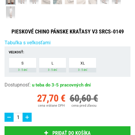
PIESKOVÉ CHINO PÁNSKE KRAŤASY V3 SRCS-0149
Tabuľka s veľkosťami
VEĽKOSŤ:
S
L
XL
3 - 5 dní
3 - 5 dní
3 - 5 dní
Dostupnosť
:
u teba do 3-5 pracovných dní
27,70 €
60,60 €
cena vrátane DPH
cena pred zľavou
PRIDAŤ DO KOŠÍKA