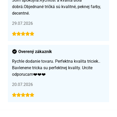
Som spokojná.Rýchlosť a kvalita bola
dobrá.Objednané tričká sú kvalitné, peknej farby,
decentné.
29.07.2026
Overený zákazník
Rychle dodanie tovaru. Perfektna kvalita triciek..
Bavlenene tricka su perfektnej kvality. Urcite
odporucam❤️❤️❤️
20.07.2026