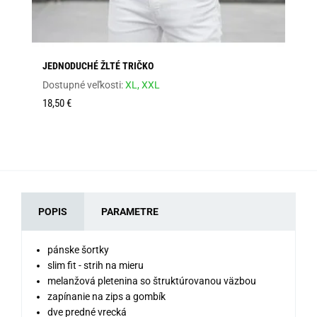
JEDNODUCHÉ ŽLTÉ TRIČKO
PÁ
SS
Dostupné veľkosti:
XL,
XXL
Dos
18,50 €
38
POPIS
PARAMETRE
pánske šortky
slim fit - strih na mieru
melanžová pletenina so štruktúrovanou väzbou
zapínanie na zips a gombík
dve predné vrecká