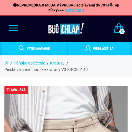
🤩NEPREMEŠKAJ! MEGA VÝPREDAJ so zľavami do 70%!🔝Top
zľavy»»»
VÝPREDAJ
0
VYHĽADÁVANIE
PRIHLÁSIŤ SA
Pánske oblečenie
Kraťasy
Pieskové chino pánske kraťasy V3 SRCS-0149
ZĽAVA -54%