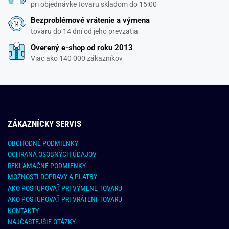
pri objednávke tovaru skladom do 15:00
Bezproblémové vrátenie a výmena
tovaru do 14 dní od jeho prevzatia
Overený e-shop od roku 2013
Viac ako 140 000 zákazníkov
ZÁKAZNÍCKY SERVIS
OBCHODNÉ PODMIENKY
OCHRANA OSOBNÝCH ÚDAJOV
REKLAMAČNÉ PODMIENKY
MOŽNOSTI DOPRAVY A PLATBY
AKO POSTUPOVAŤ PRI VÝMENE TOVARU
AKO POSTUPOVAŤ PRI VRÁTENI TOVARU
KONTAKTY
NAJČASTEJŠIE OTÁZKY