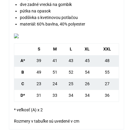
dve zadné vrecká na gombík
pútka na opasok
podšívka s kvetinovou potlačou
materiál: 60% bavlna, 40% polyester
S
M
L
XL
XXL
A*
39
41
43
45
48
B
49
51
52
54
55
C
23
24
25
26
27
D*
31
33
34
34
36
* veľkosť (A) x 2
Rozmery v tabuľke sú uvedené v cm