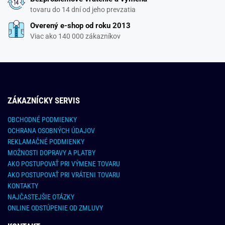
tovaru do 14 dní od jeho prevzatia
Overený e-shop od roku 2013
Viac ako 140 000 zákazníkov
ZÁKAZNÍCKY SERVIS
OBCHODNÉ PODMIENKY
OCHRANA OSOBNÝCH ÚDAJOV
REKLAMAČNÉ PODMIENKY
MOŽNOSTI DOPRAVY A PLATBY
AKO POSTUPOVAŤ PRI VÝMENE TOVARU
AKO POSTUPOVAŤ PRI VRÁTENI TOVARU
KONTAKTY
NAJČASTEJŠIE OTÁZKY
ONLINE ODSTÚPENIE OD ZMLUVY