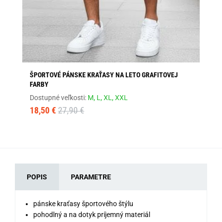
ŠPORTOVÉ PÁNSKE KRAŤASY NA LETO GRAFITOVEJ
JE
FARBY
Dos
Dostupné veľkosti:
M,
L,
XL,
XXL
18
18,50 €
27,90 €
POPIS
PARAMETRE
pánske kraťasy športového štýlu
pohodlný a na dotyk príjemný materiál