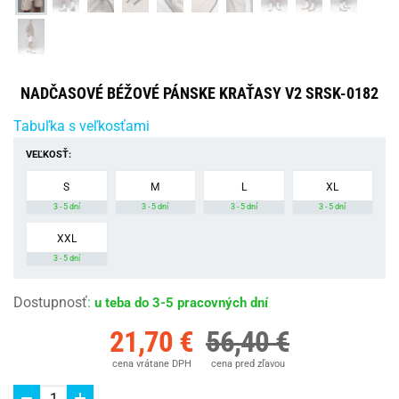
NADČASOVÉ BÉŽOVÉ PÁNSKE KRAŤASY V2 SRSK-0182
Tabuľka s veľkosťami
VEĽKOSŤ:
S
M
L
XL
3 - 5 dní
3 - 5 dní
3 - 5 dní
3 - 5 dní
XXL
3 - 5 dní
Dostupnosť
:
u teba do 3-5 pracovných dní
21,70 €
56,40 €
cena vrátane DPH
cena pred zľavou