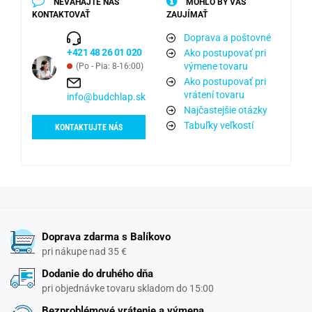
NEVÁHAJTE NÁS
MOHLO BY VÁS
KONTAKTOVAŤ
ZAUJÍMAŤ
Doprava a poštovné
+421 48 26 01 020
Ako postupovať pri
výmene tovaru
(Po - Pia: 8-16:00)
Ako postupovať pri
vrátení tovaru
info@budchlap.sk
Najčastejšie otázky
Tabuľky veľkostí
KONTAKTUJTE NÁS
Doprava zdarma s Balíkovo
pri nákupe nad 35 €
Dodanie do druhého dňa
pri objednávke tovaru skladom do 15:00
Bezproblémové vrátenie a výmena