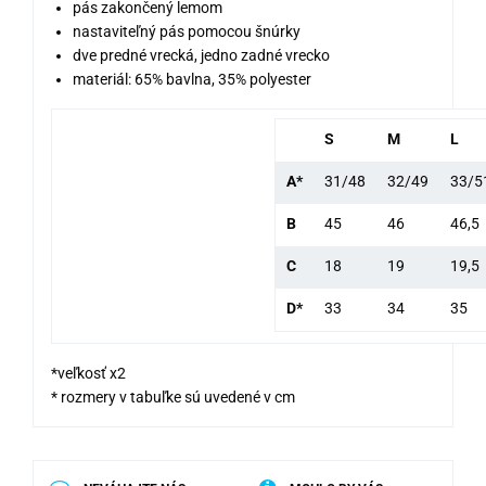
pás zakončený lemom
nastaviteľný pás pomocou šnúrky
dve predné vrecká, jedno zadné vrecko
materiál: 65% bavlna, 35% polyester
S
M
L
A*
31/48
32/49
33/5
B
45
46
46,5
C
18
19
19,5
D*
33
34
35
*veľkosť x2
* rozmery v tabuľke sú uvedené v cm