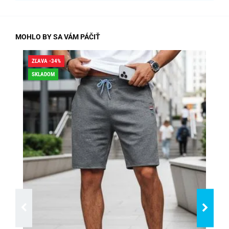
MOHLO BY SA VÁM PÁČIŤ
ZĽAVA -34%
ZĽA
SKLADOM
SK