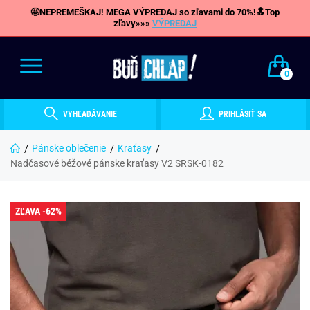
🤩NEPREMEŠKAJ! MEGA VÝPREDAJ so zľavami do 70%!🔝Top
zľavy»»»
VÝPREDAJ
0
VYHĽADÁVANIE
PRIHLÁSIŤ SA
Pánske oblečenie
Kraťasy
Nadčasové béžové pánske kraťasy V2 SRSK-0182
ZĽAVA -62%