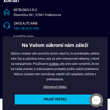
KONTAKT
NETBIZNIS S.R.O.
Štiavnička 561, 97681 Podbrezová
ZAVOLAJTE NÁM:
+421 48 26 01 020
NAPÍŠTE NÁM:
info@budchlap.sk
Na Vašom súkromí nám záleží
UŽITOČNÉ INFORMÁCIE
Súbory cookies vám pomôžu rýchlo nájsť to, čo potrebujete, ušetria
vám čas a zabránia tomu, aby sa vám zobrazovali reklamy, o ktoré
O NÁS
sa nezaujímate. Používame
cookies
, aby sme vám oznámili, že ste
VERNOSTNÝ PROGRAM
na našej stránke, a zobrazujeme produkty podľa vašich preferencií.
BLOG
Súbory cookies nám pomáhajú zlepšiť váš vylepšený zážitok z
FACEBOOK
prehliadania.
Odmietnuť všetko
PRIJAŤ VŠETKO
Copyright © 2025 - Budchlap.sk Všetky práva vyhradené. webdesign ©
litvanyi.sk