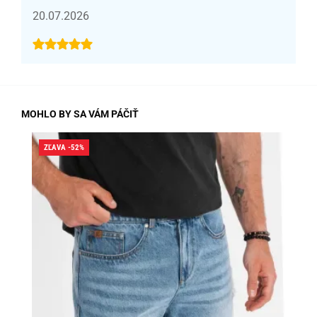
20.07.2026
MOHLO BY SA VÁM PÁČIŤ
ZĽAVA -52%
ZĽA
SK