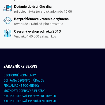
Dodanie do druhého dňa
pri objednávke tovaru skladom do 15:00
Bezproblémové vrátenie a výmena
tovaru do 14 dní od jeho prevzatia
Overený e-shop od roku 2013
Viac ako 140 000 zákazníkov
ZÁKAZNÍCKY SERVIS
OBCHODNÉ PODMIENKY
OCHRANA OSOBNÝCH ÚDAJOV
REKLAMAČNÉ PODMIENKY
MOŽNOSTI DOPRAVY A PLATBY
AKO POSTUPOVAŤ PRI VÝMENE TOVARU
AKO POSTUPOVAŤ PRI VRÁTENI TOVARU