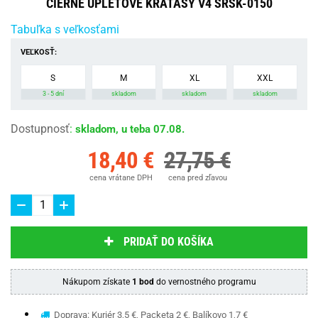
ČIERNE ÚPLETOVÉ KRAŤASY V4 SRSK-0150
Tabuľka s veľkosťami
VEĽKOSŤ:
S
M
XL
XXL
3 - 5 dní
skladom
skladom
skladom
Dostupnosť
:
skladom, u teba 07.08.
18,40 €
27,75 €
cena vrátane DPH
cena pred zľavou
PRIDAŤ DO KOŠÍKA
Nákupom získate
1 bod
do vernostného programu
Doprava: Kuriér 3,5 €, Packeta 2 €, Balíkovo 1,7 €