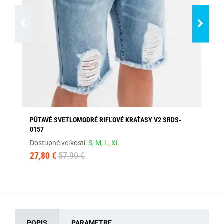
PÚTAVÉ SVETLOMODRÉ RIFĽOVÉ KRAŤASY V2 SRDS-
PÁ
0157
SR
Dostupné veľkosti:
S,
M,
L,
XL
Dos
27,80 €
57,90 €
24
POPIS
PARAMETRE