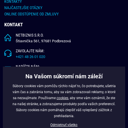
KONTAKTY
NAJČASTEJŠIE OTÁZKY
ONLINE ODSTÚPENIE OD ZMLUVY
KONTAKT
NETBIZNIS S.R.O.
Štiavnička 561, 97681 Podbrezová
ZAVOLAJTE NÁM:
+421 48 26 01 020
NAPÍŠTE NÁM:
info@budchlap.sk
Na Vašom súkromí nám záleží
UŽITOČNÉ INFORMÁCIE
Súbory cookies vám pomôžu rýchlo nájsť to, čo potrebujete, ušetria
vám čas a zabránia tomu, aby sa vám zobrazovali reklamy, o ktoré
O NÁS
sa nezaujímate. Používame
cookies
, aby sme vám oznámili, že ste
VERNOSTNÝ PROGRAM
na našej stránke, a zobrazujeme produkty podľa vašich preferencií.
BLOG
Súbory cookies nám pomáhajú zlepšiť váš vylepšený zážitok z
FACEBOOK
prehliadania.
Odmietnuť všetko