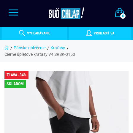
0
VYHĽADÁVANIE
PRIHLÁSIŤ SA
Pánske oblečenie
Kraťasy
Čierne úpletové kraťasy V4 SRSK-0150
ZĽAVA -34%
SKLADOM