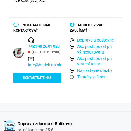
*veľkosť (A,D) x 2
NEVÁHAJTE NÁS
MOHLO BY VÁS
KONTAKTOVAŤ
ZAUJÍMAŤ
Doprava a poštovné
+421 48 26 01 020
Ako postupovať pri
výmene tovaru
(Po - Pia: 8-16:00)
Ako postupovať pri
vrátení tovaru
info@budchlap.sk
Najčastejšie otázky
Tabuľky veľkostí
KONTAKTUJTE NÁS
Doprava zdarma s Balíkovo
pri nákupe nad 35 €