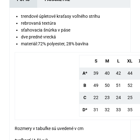
trendové úpletové kraťasy voľného strihu
rebrovaná textúra
sťahovacia šnúrka v páse
dve predné vrecká
materiál:72% polyester, 28% bavlna
S
M
L
XL
A*
39
40
42
44
B
49
50
51
52
C
22
23
24
25
D*
31
32
33
35
Rozmery v tabuľke sú uvedené v cm