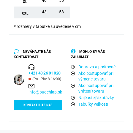
40
56
XL
43
58
XXL
* rozmery v tabuľke sú uvedené v cm
NEVÁHAJTE NÁS
MOHLO BY VÁS
KONTAKTOVAŤ
ZAUJÍMAŤ
Doprava a poštovné
+421 48 26 01 020
Ako postupovať pri
výmene tovaru
(Po - Pia: 8-16:00)
Ako postupovať pri
vrátení tovaru
info@budchlap.sk
Najčastejšie otázky
Tabuľky veľkostí
KONTAKTUJTE NÁS