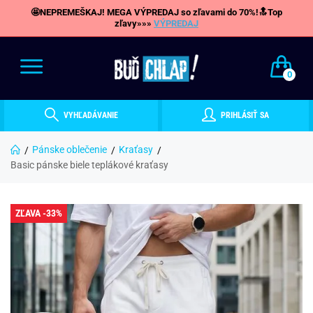
🤩NEPREMEŠKAJ! MEGA VÝPREDAJ so zľavami do 70%!🔝Top
zľavy»»»
VÝPREDAJ
0
VYHĽADÁVANIE
PRIHLÁSIŤ SA
Pánske oblečenie
Kraťasy
Basic pánske biele teplákové kraťasy
ZĽAVA -33%