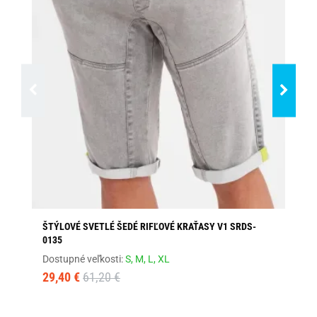
ŠTÝLOVÉ SVETLÉ ŠEDÉ RIFĽOVÉ KRAŤASY V1 SRDS-
BI
0135
Dos
Dostupné veľkosti:
S,
M,
L,
XL
18
29,40 €
61,20 €