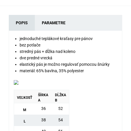
POPIS
PARAMETRE
jednoduché teplákové kraťasy pre pánov
bez potlače
stredný pás + dĺžka nad koleno
dve predné vrecká
elastický pás je možno regulovať pomocou šnúrky
materiál: 65% bavlna, 35% polyester
ŠÍRKA
DĹŽKA
VEĽKOSŤ
A
B
36
52
M
38
54
L