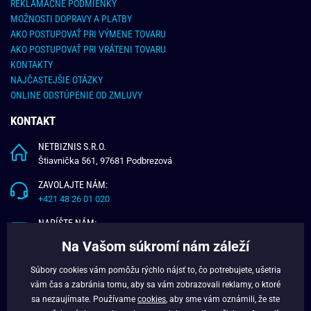
REKLAMAČNÉ PODMIENKY
MOŽNOSTI DOPRAVY A PLATBY
AKO POSTUPOVAŤ PRI VÝMENE TOVARU
AKO POSTUPOVAŤ PRI VRÁTENI TOVARU
KONTAKTY
NAJČASTEJŠIE OTÁZKY
ONLINE ODSTÚPENIE OD ZMLUVY
KONTAKT
NETBIZNIS S.R.O.
Štiavnička 561, 97681 Podbrezová
ZAVOLAJTE NÁM:
+421 48 26 01 020
NAPÍŠTE NÁM:
info@budchlap.sk
Na Vašom súkromí nám záleží
UŽITOČNÉ INFORMÁCIE
Súbory cookies vám pomôžu rýchlo nájsť to, čo potrebujete, ušetria
vám čas a zabránia tomu, aby sa vám zobrazovali reklamy, o ktoré
O NÁS
sa nezaujímate. Používame
cookies
, aby sme vám oznámili, že ste
VERNOSTNÝ PROGRAM