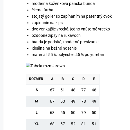
moderná koženková pánska bunda
čierna farba
stojatý golier so zapínaním na patentný cvok
zapínanie na zips
dve vonkajšie vrecká, jedno vnútorné vrecko
ozdobné zipsy na rukávoch
bunda je podšitá, moderné prešívanie
ideálna na bežné nosenie
materiál: 55 % polyester, 45 % polyuretán
ROZMER
A
B
C
D
E
67
51
48
77
48
S
67
53
49
78
49
M
68
55
50
79
50
L
68
57
52
81
51
XL