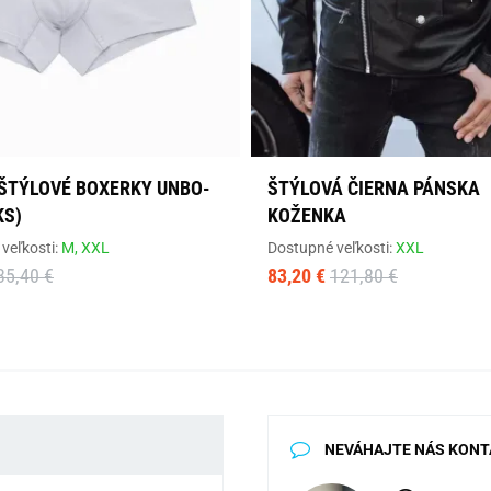
ŠTÝLOVÉ BOXERKY UNBO-
ŠTÝLOVÁ ČIERNA PÁNSKA
KS)
KOŽENKA
veľkosti:
M,
XXL
Dostupné veľkosti:
XXL
35,40 €
83,20 €
121,80 €
NEVÁHAJTE NÁS KONT