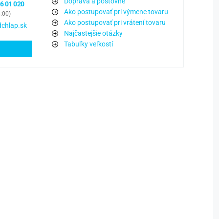
Doprava a poštovné
6 01 020
Ako postupovať pri výmene tovaru
6:00)
Ako postupovať pri vrátení tovaru
chlap.sk
Najčastejšie otázky
Tabuľky veľkostí