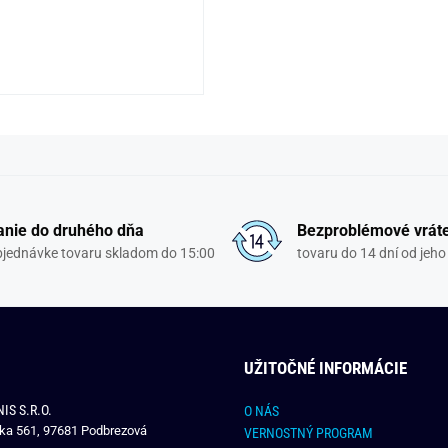
nie do druhého dňa
Bezproblémové vrát
objednávke tovaru skladom do 15:00
tovaru do 14 dní od jeho
UŽITOČNÉ INFORMÁCIE
IS S.R.O.
O NÁS
čka 561, 97681 Podbrezová
VERNOSTNÝ PROGRAM