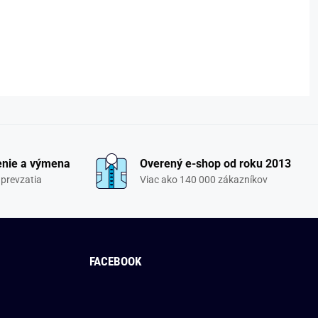
enie a výmena
Overený e-shop od roku 2013
 prevzatia
Viac ako 140 000 zákazníkov
FACEBOOK