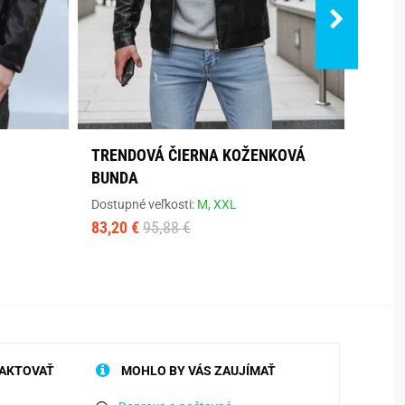
TRENDOVÁ ČIERNA KOŽENKOVÁ
ČIER
BUNDA
VÝRA
Dostupné veľkosti:
M,
XXL
Dostup
83,20 €
95,88 €
60,10
AKTOVAŤ
MOHLO BY VÁS ZAUJÍMAŤ