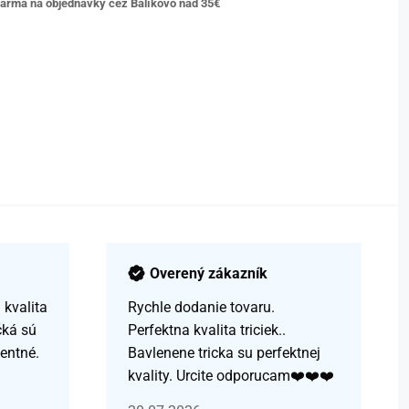
arma na objednávky cez Balíkovo nad 35€
Overený zákazník
kvalita
Rychle dodanie tovaru.
čká sú
Perfektna kvalita triciek..
centné.
Bavlenene tricka su perfektnej
kvality. Urcite odporucam❤️❤️❤️