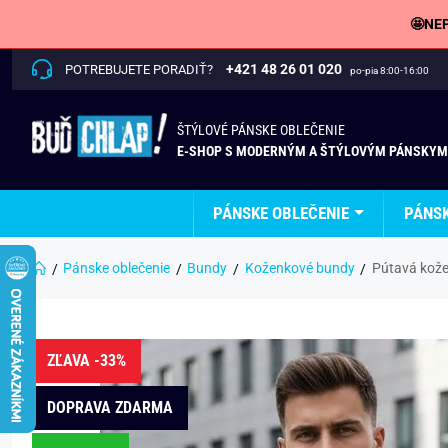
🤩NEP
+421 48 26 01 020
POTREBUJETE PORADIŤ?
po-pia 8:00-16:00
ŠTÝLOVÉ PÁNSKE OBLEČENIE
E-SHOP S MODERNÝM A ŠTÝLOVÝM PÁNSKYM
PÁNSKE OBLEČENIE
PÁNS
Pánske oblečenie
Bundy
Koženkové bundy
Pútavá kože
ZĽAVA -33%
DOPRAVA ZDARMA