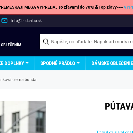
REMEŠKAJ! MEGA VÝPREDAJ so zľavami do 70%!🔝Top zľavy»»»
VÝP
info@budchlap.sk
 OBLEČENÍM
KE DOPLNKY
SPODNÉ PRÁDLO
DÁMSKE OBLEČENIE
nková čierna bunda
PÚTAV
Tabuľka s veľkos