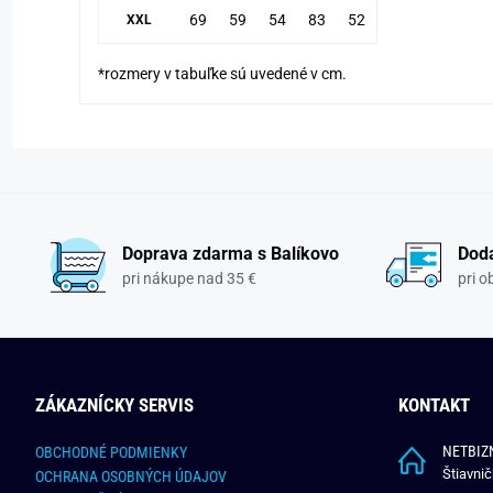
69
59
54
83
52
XXL
*rozmery v tabuľke sú uvedené v cm.
Doprava zdarma s Balíkovo
Doda
pri nákupe nad 35 €
pri 
ZÁKAZNÍCKY SERVIS
KONTAKT
NETBIZN
OBCHODNÉ PODMIENKY
Štiavni
OCHRANA OSOBNÝCH ÚDAJOV