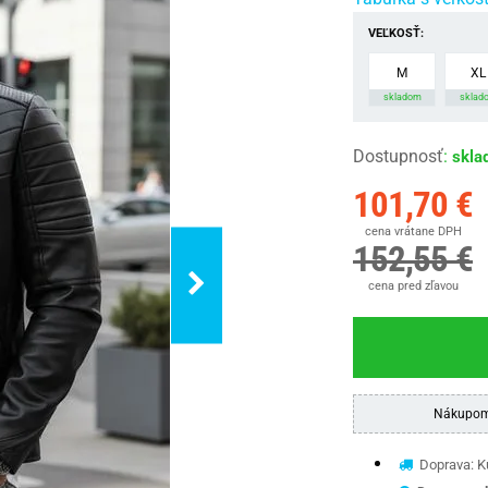
VEĽKOSŤ:
M
XL
skladom
sklad
Dostupnosť
:
skla
101,70 €
cena vrátane DPH
152,55 €
cena pred zľavou
Nákupom
Doprava: Ku