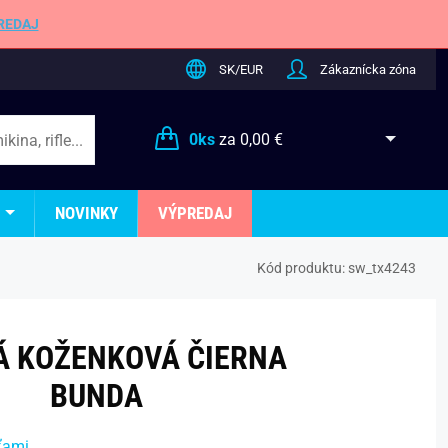
REDAJ
SK/EUR
Zákaznícka zóna
0
ks
za
0,00 €
NOVINKY
VÝPREDAJ
Kód produktu:
sw_tx4243
Á KOŽENKOVÁ ČIERNA
BUNDA
ťami