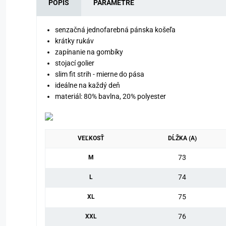
POPIS
PARAMETRE
senzačná jednofarebná pánska košeľa
krátky rukáv
zapínanie na gombíky
stojací golier
slim fit strih - mierne do pása
ideálne na každý deň
materiál: 80% bavlna, 20% polyester
VEĽKOSŤ
DĹŽKA (A)
73
M
74
L
75
XL
76
XXL