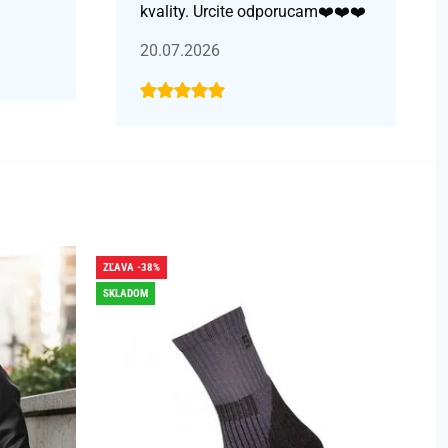
kvality. Urcite odporucam❤️❤️❤️
20.07.2026
ZĽAVA -38%
ZĽAVA -
SKLADOM
SKLADO