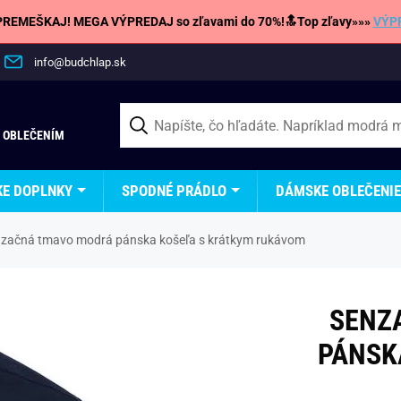
REMEŠKAJ! MEGA VÝPREDAJ so zľavami do 70%!🔝Top zľavy»»»
VÝP
info@budchlap.sk
 OBLEČENÍM
KE DOPLNKY
SPODNÉ PRÁDLO
DÁMSKE OBLEČENIE
začná tmavo modrá pánska košeľa s krátkym rukávom
SENZ
PÁNSK