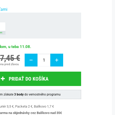
ťami
om
dom, u teba 11.08.
7,45 €
na pred zľavou
PRIDAŤ DO KOŠÍKA
m získate
3 body
do vernostného programu
riér 3,5 €, Packeta 2 €, Balíkovo 1,7 €
arma na objednávky cez Balíkovo nad 35€