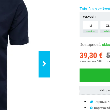
Tabuľka s veľkos
VEĽKOSŤ:
M
XL
skladom
sklad
Dostupnosť
:
skla
39,30 €
5
cena vrátane DPH
ce
Nákupo
Doprava: Ku
Doprava zd