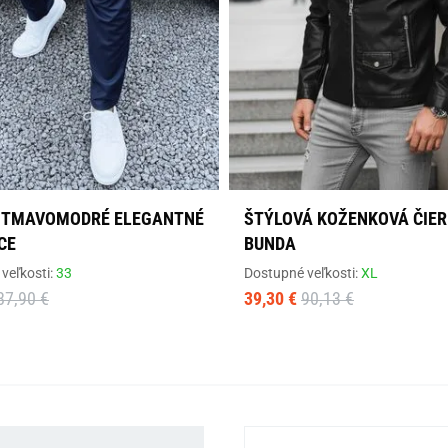
 TMAVOMODRÉ ELEGANTNÉ
ŠTÝLOVÁ KOŽENKOVÁ ČIE
CE
BUNDA
veľkosti:
33
Dostupné veľkosti:
XL
87,90 €
39,30 €
90,13 €