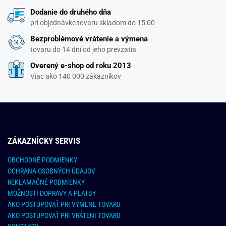
Dodanie do druhého dňa
pri objednávke tovaru skladom do 15:00
Bezproblémové vrátenie a výmena
tovaru do 14 dní od jeho prevzatia
Overený e-shop od roku 2013
Viac ako 140 000 zákazníkov
ZÁKAZNÍCKY SERVIS
OBCHODNÉ PODMIENKY
OCHRANA OSOBNÝCH ÚDAJOV
REKLAMAČNÉ PODMIENKY
MOŽNOSTI DOPRAVY A PLATBY
AKO POSTUPOVAŤ PRI VÝMENE TOVARU
AKO POSTUPOVAŤ PRI VRÁTENI TOVARU