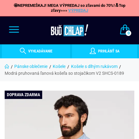
🤩NEPREMEŠKAJ! MEGA VÝPREDAJ so zľavami do 70%!🔝Top
zľavy»»»
VÝPREDAJ
0
VYHĽADÁVANIE
PRIHLÁSIŤ SA
Pánske oblečenie
Košele
Košele s dlhým rukávom
Modrá pruhovaná ľanová košeľa so stojačikom V2 SHCS-0189
DOPRAVA ZDARMA