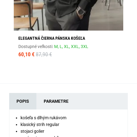
ELEGANTNÁ ČIERNA PÁNSKA KOŠEĽA
ZÁ
Dostupné veľkosti:
M,
L,
XL,
XXL,
3XL
Dos
60,10 €
87,90 €
60
POPIS
PARAMETRE
košeľa s dlhým rukávom
klasický strih regular
stojaci golier