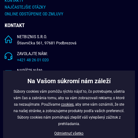
KONTAKTY
NAJČASTEJŠIE OTÁZKY
ONLINE ODSTÚPENIE OD ZMLUVY
KONTAKT
NETBIZNIS S.R.O.
Štiavnička 561, 97681 Podbrezová
ZAVOLAJTE NÁM:
+421 48 26 01 020
NAPÍŠTE NÁM:
info@budchlap.sk
Na Vašom súkromí nám záleží
UŽITOČNÉ INFORMÁCIE
Súbory cookies vám pomôžu rýchlo nájsť to, čo potrebujete, ušetria
vám čas a zabránia tomu, aby sa vám zobrazovali reklamy, o ktoré
O NÁS
sa nezaujímate. Používame
cookies
, aby sme vám oznámili, že ste
VERNOSTNÝ PROGRAM
na našej stránke, a zobrazujeme produkty podľa vašich preferencií.
BLOG
Súbory cookies nám pomáhajú zlepšiť váš vylepšený zážitok z
FACEBOOK
prehliadania.
Odmietnuť všetko