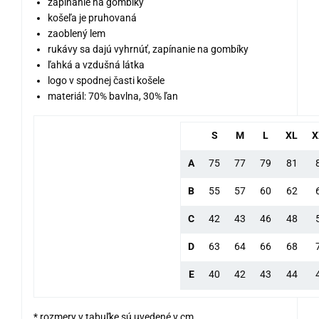
zapínanie na gombíky
košeľa je pruhovaná
zaoblený lem
rukávy sa dajú vyhrnúť, zapínanie na gombíky
ľahká a vzdušná látka
logo v spodnej časti košele
materiál: 70% bavlna, 30% ľan
S
M
L
XL
X
A
75
77
79
81
B
55
57
60
62
C
42
43
46
48
D
63
64
66
68
E
40
42
43
44
* rozmery v tabuľke sú uvedené v cm