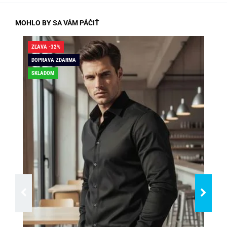
MOHLO BY SA VÁM PÁČIŤ
ZĽAVA -32%
ZĽA
DOPRAVA ZDARMA
DO
SKLADOM
SK