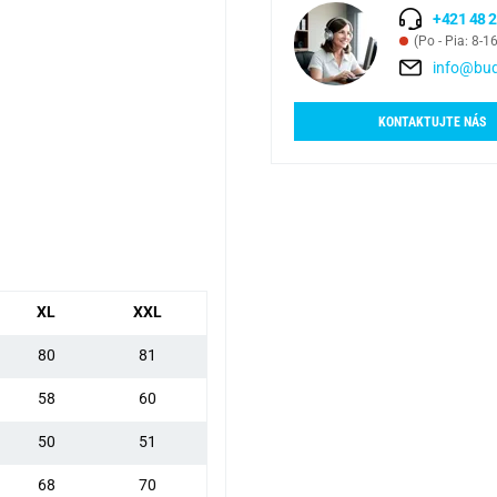
+421 48 2
(Po - Pia: 8-1
info@bud
KONTAKTUJTE NÁS
XL
XXL
80
81
58
60
50
51
68
70