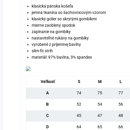
klasická pánska košeľa
jemná tkanina so šachovnicovým vzorom
klasický golier so skrytými gombíkmi
mierne zaoblený spodok
zapínanie na gombíky
nastaviteľné rukávy na gombíky
vyrobené z príjemnej bavlny
slim-fit strih
materiál: 97% bavlna, 3% spandex
Veľkosť
S
M
L
A
74
75
77
B
52
54
56
C
45
47
48
D
64
65
66