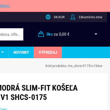
REDAJ
SK/EUR
Zákaznícka zóna
0
ks
za
0,00 €
NOVINKY
VÝPREDAJ
Kód produktu:
mo_shcs/0175/v1blue
ODRÁ SLIM-FIT KOŠEĽA
V1 SHCS-0175
ťami