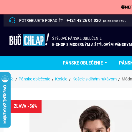
🤩NEP
+421 48 26 01 020
POTREBUJETE PORADIŤ?
po-pia 8:00-16:00
ŠTÝLOVÉ PÁNSKE OBLEČENIE
E-SHOP S MODERNÝM A ŠTÝLOVÝM PÁNSKYM
PÁNSKE OBLEČENIE
PÁNS
Pánske oblečenie
Košele
Košele s dlhým rukávom
Módna
ZĽAVA -56%