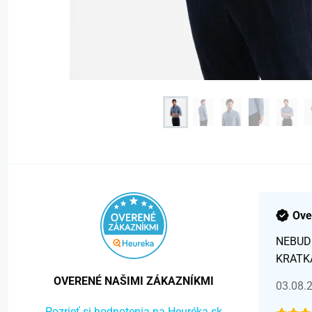
Ove
NEBUD
KRATK
OVERENÉ NAŠIMI ZÁKAZNÍKMI
03.08.
Pozrieť si hodnotenia na Heuréka.sk