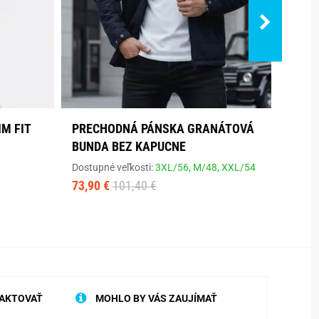
M FIT
PRECHODNÁ PÁNSKA GRANÁTOVÁ
ELEG
BUNDA BEZ KAPUCNE
KOŠE
Dostupné veľkosti:
3XL/56,
M/48,
XXL/54
Dostup
73,90 €
101,40 €
60,10
AKTOVAŤ
MOHLO BY VÁS ZAUJÍMAŤ