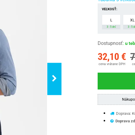
VEĽKOSŤ:
L
XL
3 - 5 dní
3 - 5 d
Dostupnosť
:
u te
32,10 €
7
cena vrátane DPH
ce
Nákupo
Doprava: Ku
Doprava zd