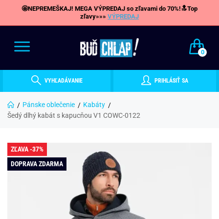
🤩NEPREMEŠKAJ! MEGA VÝPREDAJ so zľavami do 70%!🔝Top
zľavy»»»
VÝPREDAJ
0
VYHĽADÁVANIE
PRIHLÁSIŤ SA
Pánske oblečenie
Kabáty
Šedý dlhý kabát s kapucňou V1 COWC-0122
ZĽAVA -37%
DOPRAVA ZDARMA