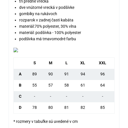
tri predné vrecká
dve vnútorné vrecká v podšívke
gombíky na rukávoch
rozparok v zadnej časti kabáta
materiál:70% polyester, 30% vlna
materiál: podšívka - 100% polyester
podšívka má tmavomodré farbu
S
M
L
XL
XXL
A
89
90
91
94
96
B
55
57
58
61
64
C
-
-
-
-
-
D
78
80
81
82
85
* rozmery v tabuľke sú uvedené v cm