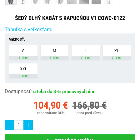
ŠEDÝ DLHÝ KABÁT S KAPUCŇOU V1 COWC-0122
Tabuľka s veľkosťami
VEĽKOSŤ:
S
M
L
XL
3 - 5 dní
3 - 5 dní
3 - 5 dní
3 - 5 dní
XXL
3 - 5 dní
Dostupnosť
:
u teba do 3-5 pracovných dní
104,90 €
166,80 €
cena vrátane DPH
cena pred zľavou