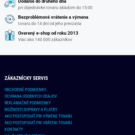
Dodanie do druhého dňa
pri objednávke tovaru skladom do 15:00
Bezproblémové vrátenie a výmena
tovaru do 14 dní od jeho prevzatia
Overený e-shop od roku 2013
Viac ako 140 000 zákazníkov
ZÁKAZNÍCKY SERVIS
OBCHODNÉ PODMIENKY
OCHRANA OSOBNÝCH ÚDAJOV
REKLAMAČNÉ PODMIENKY
MOŽNOSTI DOPRAVY A PLATBY
AKO POSTUPOVAŤ PRI VÝMENE TOVARU
AKO POSTUPOVAŤ PRI VRÁTENI TOVARU
KONTAKTY