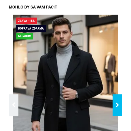
MOHLO BY SA VÁM PÁČIŤ
ZĽAVA -15%
ZĽA
DOPRAVA ZDARMA
DO
SKLADOM
SK