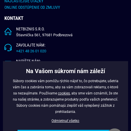
NAJČASTEJŠIE OTÁZKY
ONLINE ODSTÚPENIE OD ZMLUVY
KONTAKT
NETBIZNIS S.R.O.
Štiavnička 561, 97681 Podbrezová
ZAVOLAJTE NÁM:
+421 48 26 01 020
NAPÍŠTE NÁM:
info@budchlap.sk
Na Vašom súkromí nám záleží
UŽITOČNÉ INFORMÁCIE
Súbory cookies vám pomôžu rýchlo nájsť to, čo potrebujete, ušetria
vám čas a zabránia tomu, aby sa vám zobrazovali reklamy, o ktoré
O NÁS
sa nezaujímate. Používame
cookies
, aby sme vám oznámili, že ste
VERNOSTNÝ PROGRAM
na našej stránke, a zobrazujeme produkty podľa vašich preferencií.
BLOG
Súbory cookies nám pomáhajú zlepšiť váš vylepšený zážitok z
FACEBOOK
prehliadania.
Odmietnuť všetko