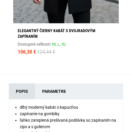
ELEGANTNÝ ČIERNY KABÁT S DVOJRADOVÝM
MO
ZAPÍNANÍM
CO
Dostupné veľkosti:
M,
L,
XL
Dos
106,30 €
124,44 €
96
POPIS
PARAMETRE
dlhý moderný kabát s kapucňou
zapínanie na gombíky
ľahko zateplená prešívaná podšívka so zapínaním na
zips a s golierom