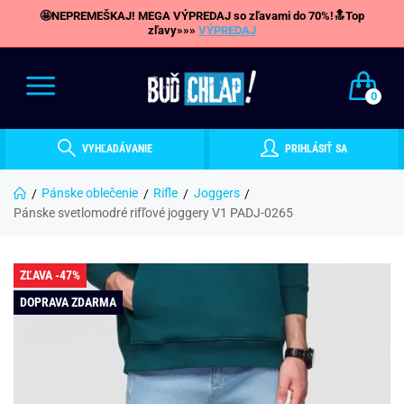
🤩NEPREMEŠKAJ! MEGA VÝPREDAJ so zľavami do 70%!🔝Top
zľavy»»»
VÝPREDAJ
0
VYHĽADÁVANIE
PRIHLÁSIŤ SA
Pánske oblečenie
Rifle
Joggers
Pánske svetlomodré rifľové joggery V1 PADJ-0265
ZĽAVA -47%
DOPRAVA ZDARMA