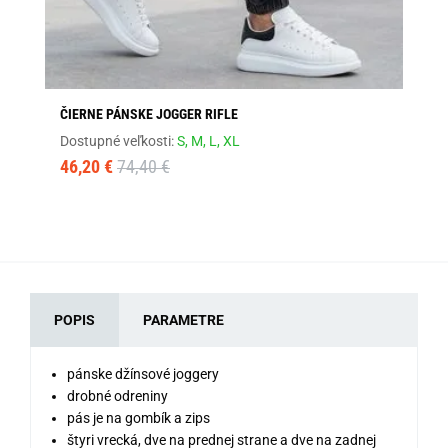
ČIERNE PÁNSKE JOGGER RIFLE
DŽ
Dostupné veľkosti:
S,
M,
L,
XL
Dos
46,20 €
74,40 €
46
POPIS
PARAMETRE
pánske džínsové joggery
drobné odreniny
pás je na gombík a zips
štyri vrecká, dve na prednej strane a dve na zadnej