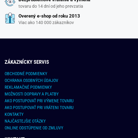
tovaru do 14 dní od jeho prevzatia
Overený e-shop od roku 2013
Viac ako 140 000 zákazníkov
ZÁKAZNÍCKY SERVIS
OBCHODNÉ PODMIENKY
OCHRANA OSOBNÝCH ÚDAJOV
REKLAMAČNÉ PODMIENKY
MOŽNOSTI DOPRAVY A PLATBY
AKO POSTUPOVAŤ PRI VÝMENE TOVARU
AKO POSTUPOVAŤ PRI VRÁTENI TOVARU
KONTAKTY
NAJČASTEJŠIE OTÁZKY
ONLINE ODSTÚPENIE OD ZMLUVY