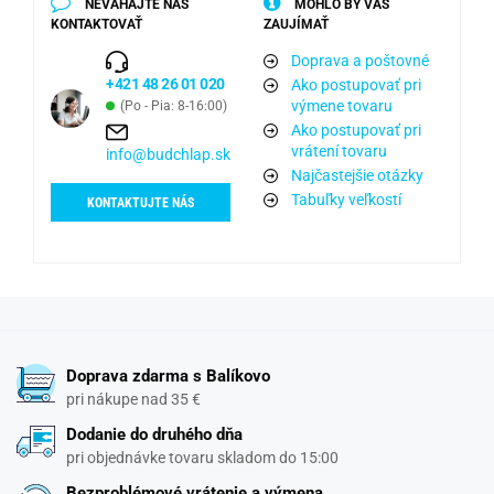
NEVÁHAJTE NÁS
MOHLO BY VÁS
KONTAKTOVAŤ
ZAUJÍMAŤ
Doprava a poštovné
+421 48 26 01 020
Ako postupovať pri
výmene tovaru
(Po - Pia: 8-16:00)
Ako postupovať pri
vrátení tovaru
info@budchlap.sk
Najčastejšie otázky
Tabuľky veľkostí
KONTAKTUJTE NÁS
Doprava zdarma s Balíkovo
pri nákupe nad 35 €
Dodanie do druhého dňa
pri objednávke tovaru skladom do 15:00
Bezproblémové vrátenie a výmena