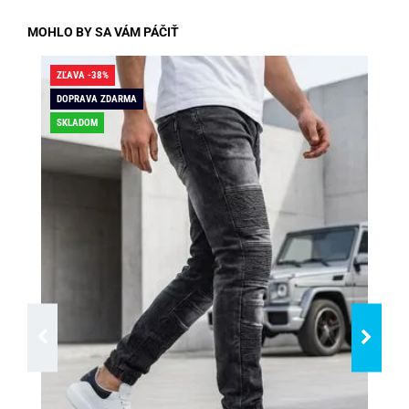
MOHLO BY SA VÁM PÁČIŤ
ZĽAVA -38%
ZĽA
DOPRAVA ZDARMA
DO
SKLADOM
SK