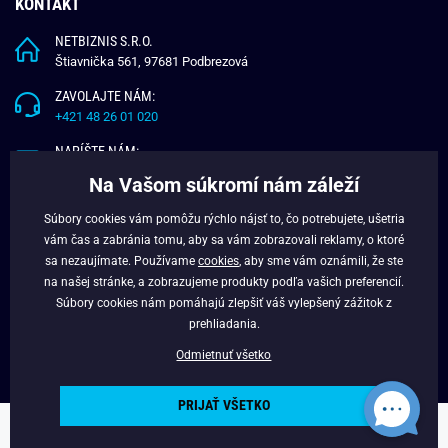
KONTAKT
NETBIZNIS S.R.O.
Štiavnička 561, 97681 Podbrezová
ZAVOLAJTE NÁM:
+421 48 26 01 020
NAPÍŠTE NÁM:
info@budchlap.sk
Na Vašom súkromí nám záleží
UŽITOČNÉ INFORMÁCIE
Súbory cookies vám pomôžu rýchlo nájsť to, čo potrebujete, ušetria
vám čas a zabránia tomu, aby sa vám zobrazovali reklamy, o ktoré
O NÁS
sa nezaujímate. Používame
cookies
, aby sme vám oznámili, že ste
VERNOSTNÝ PROGRAM
na našej stránke, a zobrazujeme produkty podľa vašich preferencií.
BLOG
Súbory cookies nám pomáhajú zlepšiť váš vylepšený zážitok z
FACEBOOK
prehliadania.
Odmietnuť všetko
PRIJAŤ VŠETKO
Copyright © 2025 - Budchlap.sk Všetky práva vyhradené. webdesign ©
litvanyi.sk