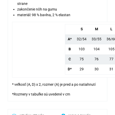
strane
zakončenie nôh na gumu
materiál: 98 % bavlna, 2 % elastan
S
M
L
A*
32/54
33/55
36/6
B
103
104
105
C
75
76
77
D*
29
30
31
* veľkosť (A, D) x 2, rozmer (A) je pred a po natiahnutí
*Rozmery v tabuľke sú uvedené v cm