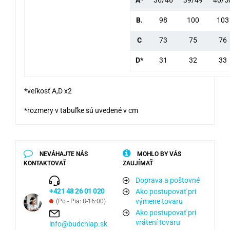
A*
36/46
39/49
40/5
B.
98
100
103
C
73
75
76
D*
31
32
33
*veľkosť A,D x2
*rozmery v tabuľke sú uvedené v cm
NEVÁHAJTE NÁS
MOHLO BY VÁS
KONTAKTOVAŤ
ZAUJÍMAŤ
Doprava a poštovné
+421 48 26 01 020
Ako postupovať pri
výmene tovaru
(Po - Pia: 8-16:00)
Ako postupovať pri
vrátení tovaru
info@budchlap.sk