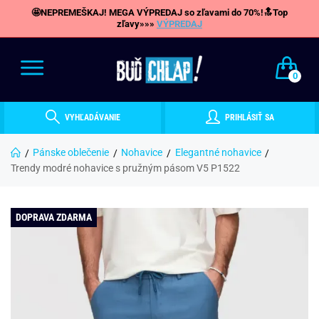
🤩NEPREMEŠKAJ! MEGA VÝPREDAJ so zľavami do 70%!🔝Top
zľavy»»»
VÝPREDAJ
0
VYHĽADÁVANIE
PRIHLÁSIŤ SA
Pánske oblečenie
Nohavice
Elegantné nohavice
Trendy modré nohavice s pružným pásom V5 P1522
DOPRAVA ZDARMA