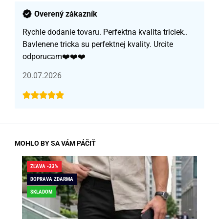
Overený zákazník
Rychle dodanie tovaru. Perfektna kvalita triciek..
Bavlenene tricka su perfektnej kvality. Urcite
odporucam❤️❤️❤️
20.07.2026
MOHLO BY SA VÁM PÁČIŤ
ZĽAVA -33%
ZĽA
DOPRAVA ZDARMA
DO
SKLADOM
SK