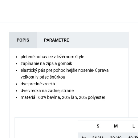
POPIS
PARAMETRE
pletené nohavice v ležérnom štýle
zapínanie na zips a gombík
elastický pás pre pohodlnejšie nosenie- úprava
veľkosti v páse šnúrkou
dve predné vrecká
dve vrecká na zadnej strane
materiál: 60% bavlna, 20% ľan, 20% polyester
S
M
L