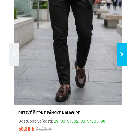
PÚTAVÉ ČIERNE PÁNSKE NOHAVICE
PÚ
Dostupné veľkosti:
29,
30,
31,
32,
33,
34,
36,
38
Dos
50,80 €
76,20 €
50