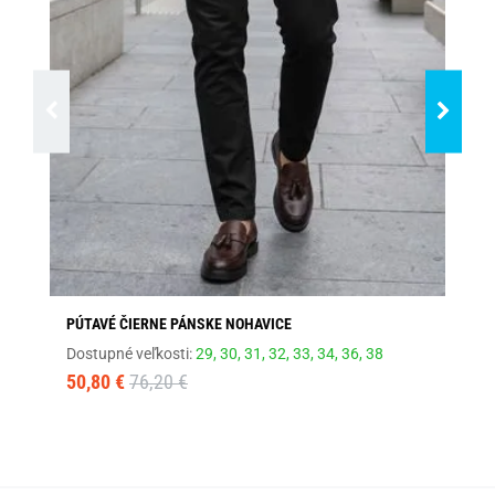
PÚTAVÉ ČIERNE PÁNSKE NOHAVICE
PÚ
Dostupné veľkosti:
29,
30,
31,
32,
33,
34,
36,
38
Dos
50,80 €
76,20 €
50