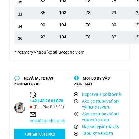
82
103
78
28
2
32
86
103
78
29
2
33
90
104
78
30
2
34
92
104
78
32
2
36
* rozmery v tabuľke sú uvedené v cm
NEVÁHAJTE NÁS
MOHLO BY VÁS
KONTAKTOVAŤ
ZAUJÍMAŤ
Doprava a poštovné
+421 48 26 01 020
Ako postupovať pri
výmene tovaru
(Po - Pia: 8-16:00)
Ako postupovať pri
vrátení tovaru
info@budchlap.sk
Najčastejšie otázky
Tabuľky veľkostí
KONTAKTUJTE NÁS