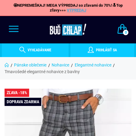
🤩NEPREMEŠKAJ! MEGA VÝPREDAJ so zľavami do 70%!🔝Top
zľavy»»»
VÝPREDAJ
0
VYHĽADÁVANIE
PRIHLÁSIŤ SA
Pánske oblečenie
Nohavice
Elegantné nohavice
Tmavošedé elegantné nohavice z bavlny
ZĽAVA -18%
DOPRAVA ZDARMA