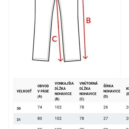
VONKAJŠIA
VNÚTORNÁ
OBVOD
ŠÍRKA
DĹŽKA
DĹŽKA
K
VEĽKOSŤ
V PÁSE
NOHAVICE
NOHAVICE
NOHAVICE
(E
(A)
(D)
(B)
(C)
74
102
78
26
2
30
80
102
78
27
2
31