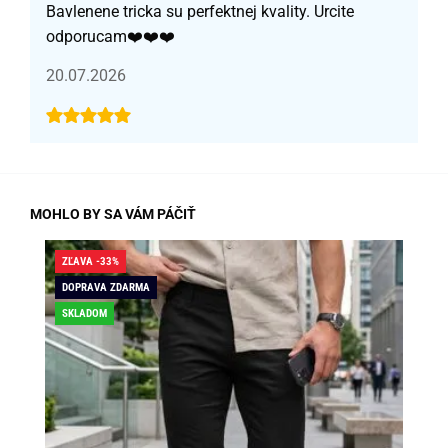
Bavlenene tricka su perfektnej kvality. Urcite
odporucam❤️❤️❤️
20.07.2026
MOHLO BY SA VÁM PÁČIŤ
ZĽAVA -33%
ZĽA
DOPRAVA ZDARMA
DO
SKLADOM
SK