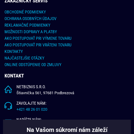
ZÁKAZNÍCKY SERVIS
OBCHODNÉ PODMIENKY
OCHRANA OSOBNÝCH ÚDAJOV
REKLAMAČNÉ PODMIENKY
MOŽNOSTI DOPRAVY A PLATBY
AKO POSTUPOVAŤ PRI VÝMENE TOVARU
AKO POSTUPOVAŤ PRI VRÁTENI TOVARU
KONTAKTY
NAJČASTEJŠIE OTÁZKY
ONLINE ODSTÚPENIE OD ZMLUVY
KONTAKT
NETBIZNIS S.R.O.
Štiavnička 561, 97681 Podbrezová
ZAVOLAJTE NÁM:
+421 48 26 01 020
NAPÍŠTE NÁM:
info@budchlap.sk
Na Vašom súkromí nám záleží