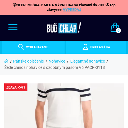
🤩NEPREMEŠKAJ! MEGA VÝPREDAJ so zľavami do 70%!🔝Top
zľavy»»»
VÝPREDAJ
0
VYHĽADÁVANIE
PRIHLÁSIŤ SA
Pánske oblečenie
Nohavice
Elegantné nohavice
Šedé chinos nohavice s ozdobným pásom V6 PACP-0118
ZĽAVA -54%