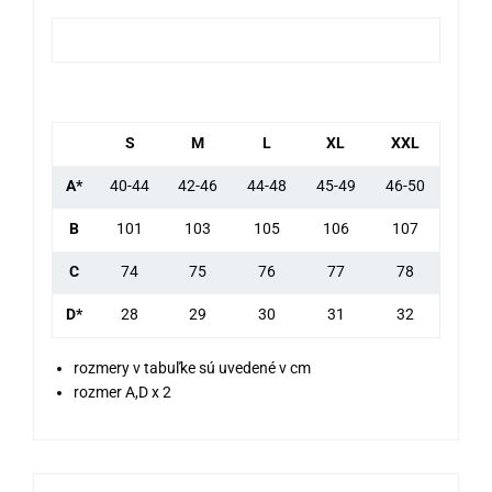
S
M
L
XL
XXL
A*
40-44
42-46
44-48
45-49
46-50
B
101
103
105
106
107
C
74
75
76
77
78
D*
28
29
30
31
32
rozmery v tabuľke sú uvedené v cm
rozmer A,D x 2