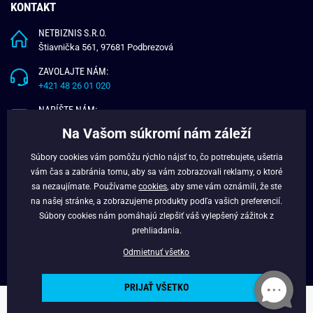
KONTAKT
NETBIZNIS S.R.O.
Štiavnička 561, 97681 Podbrezová
ZAVOLAJTE NÁM:
+421 48 26 01 020
NAPÍŠTE NÁM:
info@budchlap.sk
Na Vašom súkromí nám záleží
UŽITOČNÉ INFORMÁCIE
Súbory cookies vám pomôžu rýchlo nájsť to, čo potrebujete, ušetria
vám čas a zabránia tomu, aby sa vám zobrazovali reklamy, o ktoré
O NÁS
sa nezaujímate. Používame
cookies
, aby sme vám oznámili, že ste
VERNOSTNÝ PROGRAM
na našej stránke, a zobrazujeme produkty podľa vašich preferencií.
BLOG
Súbory cookies nám pomáhajú zlepšiť váš vylepšený zážitok z
FACEBOOK
prehliadania.
Odmietnuť všetko
PRIJAŤ VŠETKO
Copyright © 2025 - Budchlap.sk Všetky práva vyhradené. webdesign ©