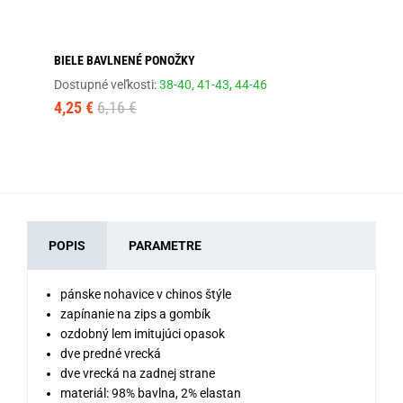
BIELE BAVLNENÉ PONOŽKY
MO
Dostupné veľkosti:
38-40,
41-43,
44-46
Dos
4,25 €
6,16 €
3,
POPIS
PARAMETRE
pánske nohavice v chinos štýle
zapínanie na zips a gombík
ozdobný lem imitujúci opasok
dve predné vrecká
dve vrecká na zadnej strane
materiál: 98% bavlna, 2% elastan