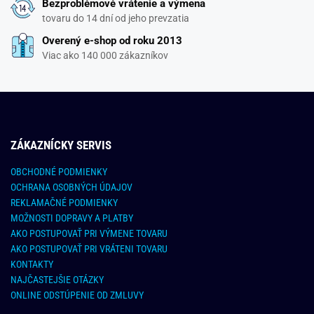
Bezproblémové vrátenie a výmena
tovaru do 14 dní od jeho prevzatia
Overený e-shop od roku 2013
Viac ako 140 000 zákazníkov
ZÁKAZNÍCKY SERVIS
OBCHODNÉ PODMIENKY
OCHRANA OSOBNÝCH ÚDAJOV
REKLAMAČNÉ PODMIENKY
MOŽNOSTI DOPRAVY A PLATBY
AKO POSTUPOVAŤ PRI VÝMENE TOVARU
AKO POSTUPOVAŤ PRI VRÁTENI TOVARU
KONTAKTY
NAJČASTEJŠIE OTÁZKY
ONLINE ODSTÚPENIE OD ZMLUVY