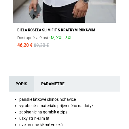
BIELA KOŠEĽA SLIM FIT S KRÁTKYM RUKÁVOM
TR
Dostupné veľkosti:
M,
XXL,
3XL
Dos
46,20 €
69,30 €
23
POPIS
PARAMETRE
pánske látkové chinos nohavice
vyrobené z materiálu príjemného na dotyk
zapínanie na gombík a zips
úzky strih-slim fit
dve predné šikmé vrecká