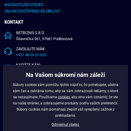
NAJČASTEJŠIE OTÁZKY
ONLINE ODSTÚPENIE OD ZMLUVY
KONTAKT
NETBIZNIS S.R.O.
Štiavnička 561, 97681 Podbrezová
ZAVOLAJTE NÁM:
+421 48 26 01 020
NAPÍŠTE NÁM:
info@budchlap.sk
Na Vašom súkromí nám záleží
UŽITOČNÉ INFORMÁCIE
Súbory cookies vám pomôžu rýchlo nájsť to, čo potrebujete, ušetria
vám čas a zabránia tomu, aby sa vám zobrazovali reklamy, o ktoré
O NÁS
sa nezaujímate. Používame
cookies
, aby sme vám oznámili, že ste
VERNOSTNÝ PROGRAM
na našej stránke, a zobrazujeme produkty podľa vašich preferencií.
BLOG
Súbory cookies nám pomáhajú zlepšiť váš vylepšený zážitok z
FACEBOOK
prehliadania.
Odmietnuť všetko