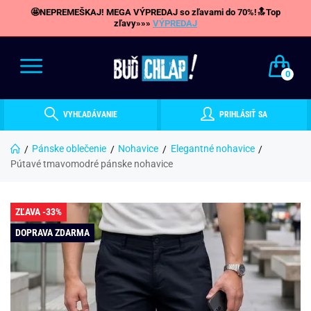
🤩NEPREMEŠKAJ! MEGA VÝPREDAJ so zľavami do 70%!🔝Top
zľavy»»»
VÝPREDAJ
0
VYHĽADÁVANIE
PRIHLÁSIŤ SA
Pánske oblečenie
Nohavice
Elegantné nohavice
Pútavé tmavomodré pánske nohavice
ZĽAVA -33%
DOPRAVA ZDARMA