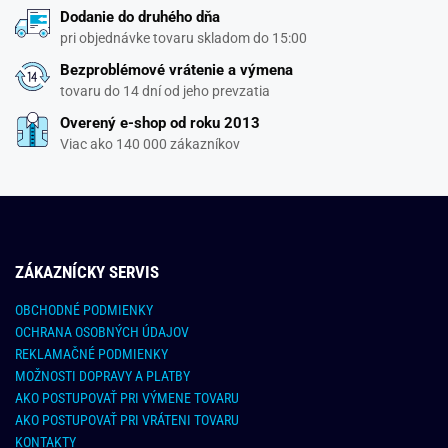
Dodanie do druhého dňa
pri objednávke tovaru skladom do 15:00
Bezproblémové vrátenie a výmena
tovaru do 14 dní od jeho prevzatia
Overený e-shop od roku 2013
Viac ako 140 000 zákazníkov
ZÁKAZNÍCKY SERVIS
OBCHODNÉ PODMIENKY
OCHRANA OSOBNÝCH ÚDAJOV
REKLAMAČNÉ PODMIENKY
MOŽNOSTI DOPRAVY A PLATBY
AKO POSTUPOVAŤ PRI VÝMENE TOVARU
AKO POSTUPOVAŤ PRI VRÁTENI TOVARU
KONTAKTY