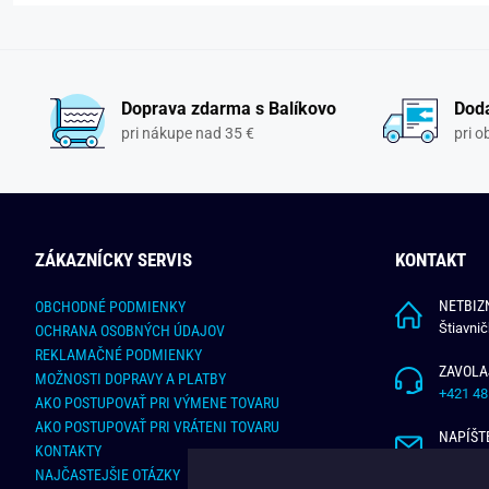
Doprava zdarma s Balíkovo
Doda
pri nákupe nad 35 €
pri 
ZÁKAZNÍCKY SERVIS
KONTAKT
NETBIZN
OBCHODNÉ PODMIENKY
Štiavni
OCHRANA OSOBNÝCH ÚDAJOV
REKLAMAČNÉ PODMIENKY
ZAVOLA
MOŽNOSTI DOPRAVY A PLATBY
+421 48
AKO POSTUPOVAŤ PRI VÝMENE TOVARU
AKO POSTUPOVAŤ PRI VRÁTENI TOVARU
NAPÍŠT
KONTAKTY
info@bu
NAJČASTEJŠIE OTÁZKY