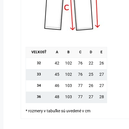
VEĽKOSŤ
A
B
C
D
E
42
102
76
22
26
32
45
102
76
25
27
33
46
103
77
26
27
34
48
103
77
27
28
36
* rozmery v tabuľke sú uvedené v cm