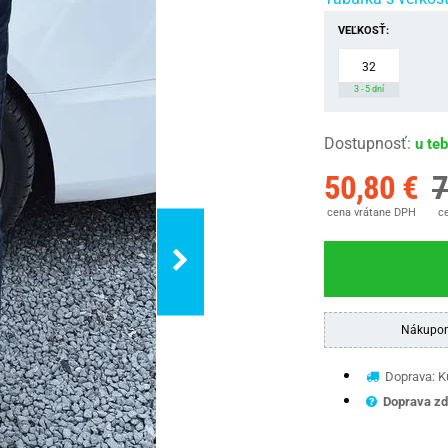
VEĽKOSŤ:
32
3 - 5 dní
Dostupnosť
:
u te
50,80 €
7
cena vrátane DPH
ce
Nákupom
Doprava: Ku
Doprava zd