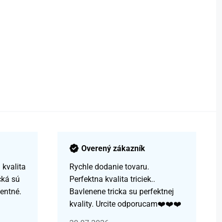
Overený zákazník
kvalita
Rychle dodanie tovaru.
čká sú
Perfektna kvalita triciek..
centné.
Bavlenene tricka su perfektnej
kvality. Urcite odporucam❤️❤️❤️