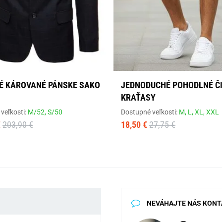
É KÁROVANÉ PÁNSKE SAKO
JEDNODUCHÉ POHODLNÉ Č
KRAŤASY
veľkosti:
M/52,
S/50
Dostupné veľkosti:
M,
L,
XL,
XXL
€
203,90 €
18,50 €
27,75 €
NEVÁHAJTE NÁS KONT