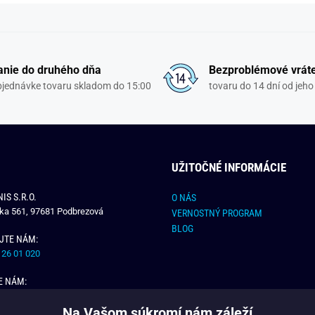
nie do druhého dňa
Bezproblémové vrát
objednávke tovaru skladom do 15:00
tovaru do 14 dní od jeho
UŽITOČNÉ INFORMÁCIE
IS S.R.O.
O NÁS
čka 561, 97681 Podbrezová
VERNOSTNÝ PROGRAM
BLOG
JTE NÁM:
 26 01 020
E NÁM:
dchlap.sk
Na Vašom súkromí nám záleží