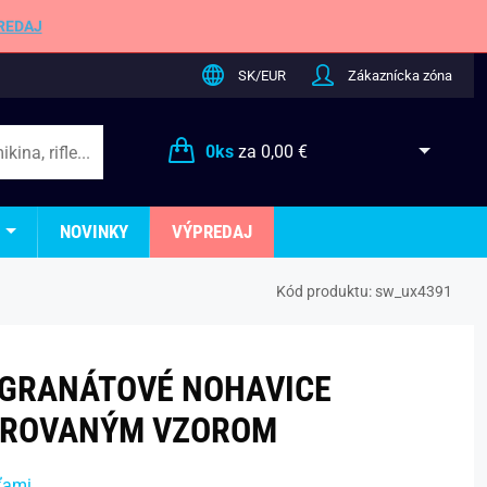
REDAJ
SK/EUR
Zákaznícka zóna
0
ks
za
0,00 €
NOVINKY
VÝPREDAJ
Kód produktu:
sw_ux4391
 GRANÁTOVÉ NOHAVICE
ÁROVANÝM VZOROM
ťami