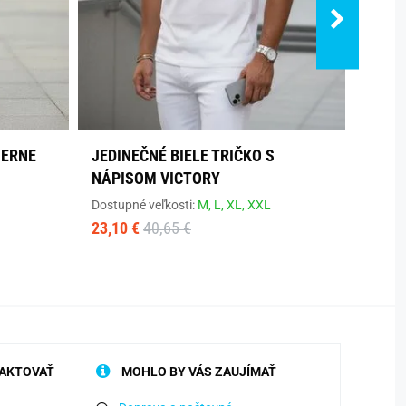
IERNE
JEDINEČNÉ BIELE TRIČKO S
PÚTA
NÁPISOM VICTORY
Dostup
36,
38
Dostupné veľkosti:
M,
L,
XL,
XXL
50,80
23,10 €
40,65 €
AKTOVAŤ
MOHLO BY VÁS ZAUJÍMAŤ