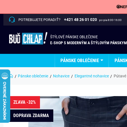
🤩NEP
+421 48 26 01 020
POTREBUJETE PORADIŤ?
po-pia 8:00-16:00
ŠTÝLOVÉ PÁNSKE OBLEČENIE
E-SHOP S MODERNÝM A ŠTÝLOVÝM PÁNSKYM
PÁNSKE OBLEČENIE
PÁNS
Pánske oblečenie
Nohavice
Elegantné nohavice
Pútavé
ZĽAVA -32%
DOPRAVA ZDARMA