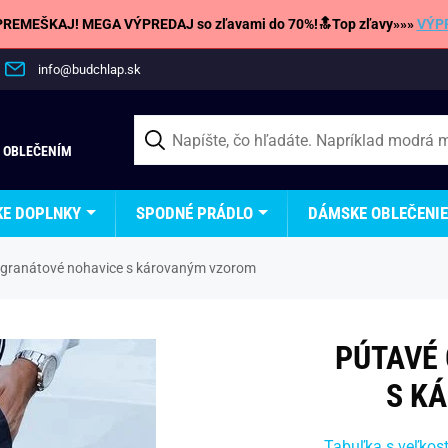
REMEŠKAJ! MEGA VÝPREDAJ so zľavami do 70%!🔝Top zľavy»»»
VÝP
info@budchlap.sk
 OBLEČENÍM
KE DOPLNKY
SPODNÉ PRÁDLO
DÁMSKE OBLEČENIE
 granátové nohavice s károvaným vzorom
PÚTAVÉ
S K
Tabuľka s veľkos