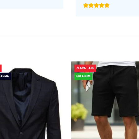
ZĽAVA -33%
DARMA
SKLADOM