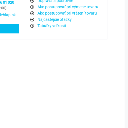
Doprava a poštovné
6 01 020
Ako postupovať pri výmene tovaru
6:00)
Ako postupovať pri vrátení tovaru
chlap.sk
Najčastejšie otázky
Tabuľky veľkostí