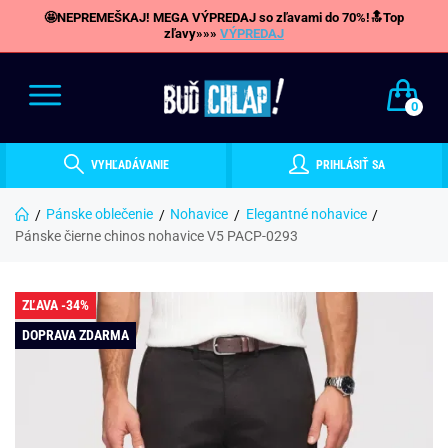
🤩NEPREMEŠKAJ! MEGA VÝPREDAJ so zľavami do 70%!🔝Top
zľavy»»»
VÝPREDAJ
0
VYHĽADÁVANIE
PRIHLÁSIŤ SA
Pánske oblečenie
Nohavice
Elegantné nohavice
Pánske čierne chinos nohavice V5 PACP-0293
ZĽAVA -34%
DOPRAVA ZDARMA