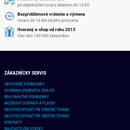
pri objednávke tovaru skladom do 15:00
Bezproblémové vrátenie a výmena
tovaru do 14 dní od jeho prevzatia
Overený e-shop od roku 2013
Viac ako 140 000 zákazníkov
ZÁKAZNÍCKY SERVIS
OBCHODNÉ PODMIENKY
OCHRANA OSOBNÝCH ÚDAJOV
REKLAMAČNÉ PODMIENKY
MOŽNOSTI DOPRAVY A PLATBY
AKO POSTUPOVAŤ PRI VÝMENE TOVARU
AKO POSTUPOVAŤ PRI VRÁTENI TOVARU
KONTAKTY
NAJČASTEJŠIE OTÁZKY