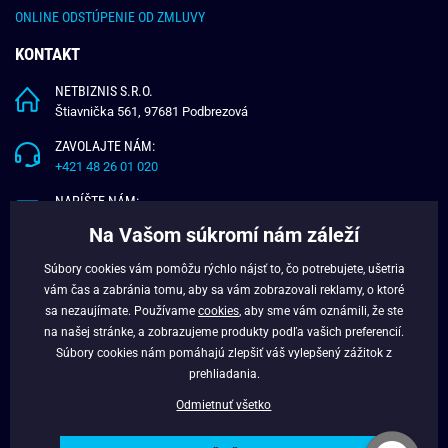
ONLINE ODSTÚPENIE OD ZMLUVY
KONTAKT
NETBIZNIS S.R.O.
Štiavnička 561, 97681 Podbrezová
ZAVOLAJTE NÁM:
+421 48 26 01 020
NAPÍŠTE NÁM:
info@budchlap.sk
Na Vašom súkromí nám záleží
UŽITOČNÉ INFORMÁCIE
Súbory cookies vám pomôžu rýchlo nájsť to, čo potrebujete, ušetria
vám čas a zabránia tomu, aby sa vám zobrazovali reklamy, o ktoré
O NÁS
sa nezaujímate. Používame
cookies
, aby sme vám oznámili, že ste
VERNOSTNÝ PROGRAM
na našej stránke, a zobrazujeme produkty podľa vašich preferencií.
BLOG
Súbory cookies nám pomáhajú zlepšiť váš vylepšený zážitok z
FACEBOOK
prehliadania.
Odmietnuť všetko