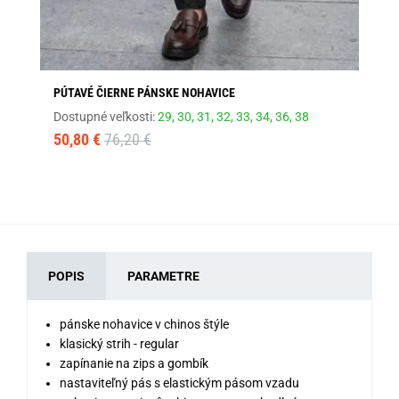
PÚTAVÉ ČIERNE PÁNSKE NOHAVICE
PÚ
Dostupné veľkosti:
29,
30,
31,
32,
33,
34,
36,
38
Dos
50,80 €
76,20 €
50
POPIS
PARAMETRE
pánske nohavice v chinos štýle
klasický strih - regular
zapínanie na zips a gombík
nastaviteľný pás s elastickým pásom vzadu