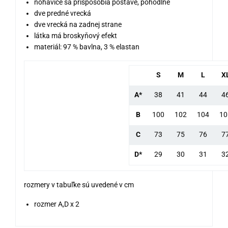
nohavice sa prispôsobia postave, pohodlné
dve predné vrecká
dve vrecká na zadnej strane
látka má broskyňový efekt
materiál: 97 % bavlna, 3 % elastan
S
M
L
X
A*
38
41
44
4
B
100
102
104
10
C
73
75
76
7
D*
29
30
31
3
rozmery v tabuľke sú uvedené v cm
rozmer A,D x 2